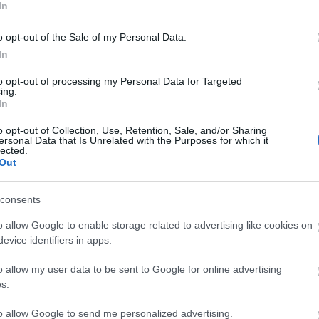
In
Viszlát
Üzleti m
alapok
o opt-out of the Sale of my Personal Data.
Vállalk
In
Vállal
Kata 20
to opt-out of processing my Personal Data for Targeted
Így ért
ing.
pénzügy
In
Az egyr
is haté
o opt-out of Collection, Use, Retention, Sale, and/or Sharing
Így tar
ersonal Data that Is Unrelated with the Purposes for which it
esetta
lected.
Digitá
Out
felhők
Digitál
alapú 
consents
Digitál
Tovább
o allow Google to enable storage related to advertising like cookies on
evice identifiers in apps.
Igen,
o allow my user data to be sent to Google for online advertising
s.
Iratkoz
hogyan!
to allow Google to send me personalized advertising.
üzleted