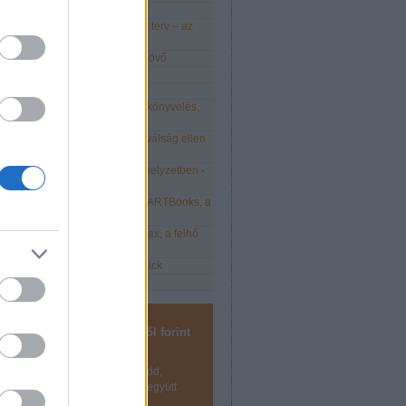
, Kata! Hello, átalányadó!
odell, üzleti stratégia és üzleti terv – az
ozás 3.0 - a digitális cégeké a jövő
kozás okosan 2021-ben is
21 - Élet kata után
elmezd vállalkozásod EKG-ját: könyvelés,
 és kontrolling
e népszerűbb üzleti modell a válság ellen
kony
tsd meg a jó munkaerőt válsághelyzetben -
nulmány
lis vállalkozás megoldások: SMARTBooks, a
önyvelés
is vállalkozás megoldások: Relax, a felhő
kényelmes könyvelőprogram
is vállalkozás megoldások - Quick
...
 szeretném, hogy ötletemből forint
legyen!
z fel hírlevelünkre, hogy megtudd,
 Tervezzük, és csináljuk meg együtt
et!