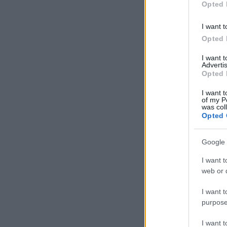
Opted 
I want t
Opted 
I want 
Advertis
Opted 
I want t
of my P
was col
Opted 
Google 
I want t
web or d
I want t
purpose
I want 