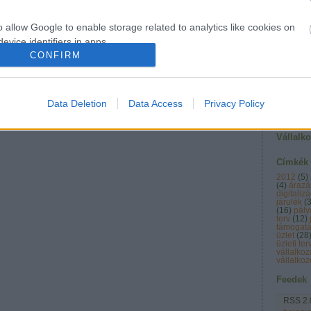
Vállalk
o allow Google to enable storage related to analytics like cookies on
szórak
evice identifiers in apps.
CONFIRM
o allow Google to enable storage related to functionality of the website
Data Deletion
Data Access
Privacy Policy
o allow Google to enable storage related to personalization.
Vállalk
o allow Google to enable storage related to security, including
cation functionality and fraud prevention, and other user protection.
Címkék
2012
(
5
)
(
4
)
árazá
digitalizá
járulék
(
(
16
)
pály
terv
(
12
)
támogat
üzlet
(
28
üzleti te
vállalkoz
vállalkoz
Feedek
RSS 2.