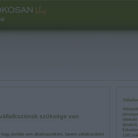
ni!
Vállalk
Hiánypótl
pénzügye
 vállalkozónak szüksége van
ötletedet
témákról
Érthetőe
, hogy jövődet nem alkalmazottként, hanem vállalkozóként
1281 szá