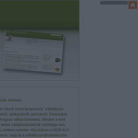
ozás okosan
ó írások üzleti tervezésről. Vállalkozói
kről, árképzésről, adózásról. Elmondjuk,
 hogyan váltsd forintokra. Minden a fenti
, amire vállalkozásodnak szüksége van.
n, emberi nyelven. Hívj bátran a 0620-413-
mon, vagy írj a vallalkozas@vallalkozas-