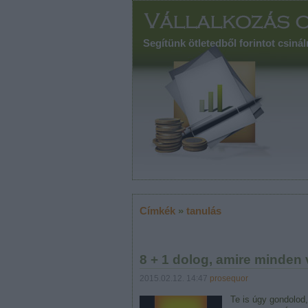
Segítünk ötletedből forintot csinál
Címkék
»
tanulás
8 + 1 dolog, amire minden
2015.02.12. 14:47
prosequor
Te is úgy gondolod