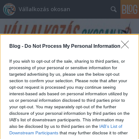
Vállalkozás okosan
Blog -
Do Not Process My Personal Information
If you wish to opt-out of the sale, sharing to third parties, or
Címkék
»
program
processing of your personal or sensitive information for
targeted advertising by us, please use the below opt-out
section to confirm your selection. Please note that after your
Növekedési Hitel Program - részletek
opt-out request is processed you may continue seeing
interest-based ads based on personal information utilized by
prosequor
•
2013. május 06.
0
us or personal information disclosed to third parties prior to
your opt-out. You may separately opt-out of the further
Előző bejegyzésünkben, itt foglalkoztunk a Magyar
disclosure of your personal information by third parties on the
Nemzeti Bank növekedési hitelprogramjával. Azóta
IAB’s list of downstream participants. This information may
újabb részletek váltak ismertté. Az egyik, és talán
also be disclosed by us to third parties on the
IAB’s List of
legfontosabb: a Növekedési Hitel Program keretében
Downstream Participants
that may further disclose it to other
felvett hitel maximális kamata 2,5 % lesz, és ennek