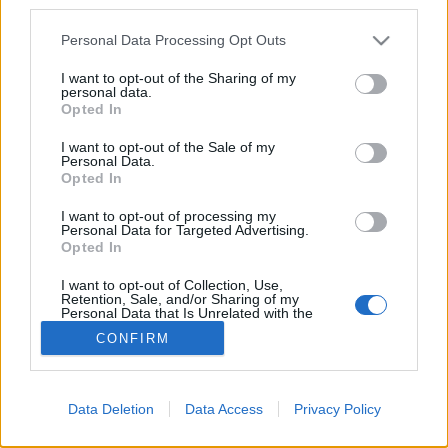
third parties.
az összes, hitellel…
Please note that this website/app uses one or more Google
Personal Data Processing Opt Outs
services and may gather and store information including but
Növekedési hitelprogram
not limited to your visit or usage behaviour. You may click to
I want to opt-out of the Sharing of my
personal data.
grant or deny consent to Google and its third-party tags to
prosequor
•
2013. április 20.
0
Opted In
use your data for below specified purposes in below Google
consent section.
I want to opt-out of the Sale of my
Az elmúlt évek általános gazdasági válsága a kis- és
Personal Data.
Opted In
közepes vállalkozások jó részét megviselte. A
lakossághoz hasonlóan a cégeknek is problémát
I want to opt-out of processing my
okozott a devizában felvett hitelek
Personal Data for Targeted Advertising.
törlesztőrészleteinek emelkedése. Emellett az utóbbi
Opted In
időszakban nagyon lecsökkent a…
I want to opt-out of Collection, Use,
Retention, Sale, and/or Sharing of my
Personal Data that Is Unrelated with the
Purposes for which it was collected.
CONFIRM
Opted Out
Google consents
Data Deletion
Data Access
Privacy Policy
I want to allow Google to enable storage
SÜTI BEÁLLÍTÁSOK MÓDOSÍTÁSA
related to advertising like cookies on web or