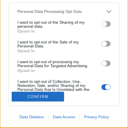
third parties.
az összes, hitellel…
Please note that this website/app uses one or more Google
Personal Data Processing Opt Outs
services and may gather and store information including but
Növekedési hitelprogram
not limited to your visit or usage behaviour. You may click to
I want to opt-out of the Sharing of my
personal data.
grant or deny consent to Google and its third-party tags to
prosequor
•
2013. április 20.
0
Opted In
use your data for below specified purposes in below Google
consent section.
I want to opt-out of the Sale of my
Az elmúlt évek általános gazdasági válsága a kis- és
Personal Data.
Opted In
közepes vállalkozások jó részét megviselte. A
lakossághoz hasonlóan a cégeknek is problémát
I want to opt-out of processing my
okozott a devizában felvett hitelek
Personal Data for Targeted Advertising.
törlesztőrészleteinek emelkedése. Emellett az utóbbi
Opted In
időszakban nagyon lecsökkent a…
I want to opt-out of Collection, Use,
Retention, Sale, and/or Sharing of my
Personal Data that Is Unrelated with the
Purposes for which it was collected.
CONFIRM
Opted Out
Google consents
Data Deletion
Data Access
Privacy Policy
I want to allow Google to enable storage
SÜTI BEÁLLÍTÁSOK MÓDOSÍTÁSA
related to advertising like cookies on web or