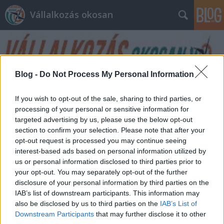
Vállalkozás okosan
Blog -
Do Not Process My Personal Information
If you wish to opt-out of the sale, sharing to third parties, or
Címkék
»
növekedési
processing of your personal or sensitive information for
targeted advertising by us, please use the below opt-out
section to confirm your selection. Please note that after your
Növekedési Hitel Program - részletek
opt-out request is processed you may continue seeing
interest-based ads based on personal information utilized by
prosequor
•
2013. május 06.
0
us or personal information disclosed to third parties prior to
your opt-out. You may separately opt-out of the further
Előző bejegyzésünkben, itt foglalkoztunk a Magyar
disclosure of your personal information by third parties on the
Nemzeti Bank növekedési hitelprogramjával. Azóta
IAB’s list of downstream participants. This information may
újabb részletek váltak ismertté. Az egyik, és talán
also be disclosed by us to third parties on the
IAB’s List of
legfontosabb: a Növekedési Hitel Program keretében
Downstream Participants
that may further disclose it to other
felvett hitel maximális kamata 2,5 % lesz, és ennek