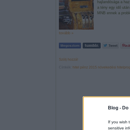
hajlandósága a haza
a tény egy idő után
MNB ennek a probl
tovább »
Szólj hozzá!
Címkék:
hitel
pénz
2015
növekedési hitelpr
Blog -
Do 
If you wish 
sensitive in