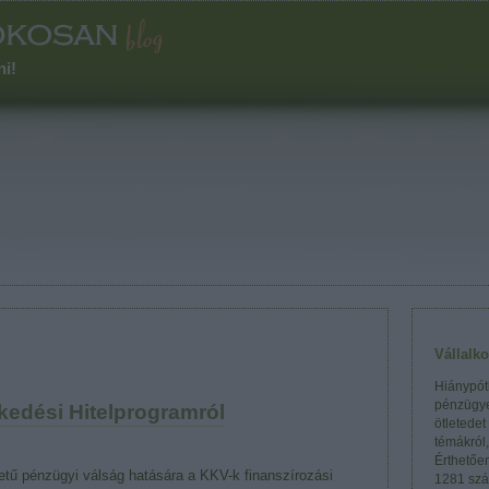
ni!
Vállalk
Hiánypótl
pénzügye
kedési Hitelprogramról
ötletedet
témákról
Érthetőe
etű pénzügyi válság hatására a KKV-k finanszírozási
1281 szá