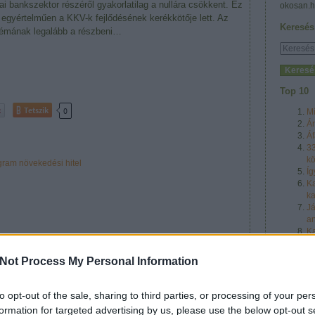
i bankszektor részéről gyakorlatilag a nullára csökkent. Ez
okosan.h
 egyértelműen a KKV-k fejlődésének kerékkötője lett. Az
Keresés
émának legalább a részbeni…
Top 10
Tetszik
0
Mí
Ár
Áf
33
k
ogram
növekedési hitel
Íg
Ka
ka
Já
an
Ka
Üz
17
Not Process My Personal Information
in
Archív
to opt-out of the sale, sharing to third parties, or processing of your per
formation for targeted advertising by us, please use the below opt-out s
Mítoszo