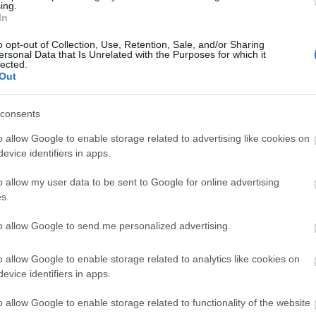
ing.
In
Vállalk
szórak
o opt-out of Collection, Use, Retention, Sale, and/or Sharing
alkozói képzés
ersonal Data that Is Unrelated with the Purposes for which it
lected.
Out
consents
 már pályázati kiírást, vagy vállalkozása számára
art felvenni, valószínűleg találkozott azzal a kitétellel, hogy
o allow Google to enable storage related to advertising like cookies on
Vállalk
 a hitel általában csak a beruházás nettó összegét
evice identifiers in apps.
 jelent ez számunkra a…
Címkék
2012
(
5
)
o allow my user data to be sent to Google for online advertising
(
4
)
árazá
s.
digitalizá
járulék
(
(
16
)
pály
terv
(
12
)
to allow Google to send me personalized advertising.
támogat
Tetszik
0
üzlet
(
28
üzleti te
vállalkoz
o allow Google to enable storage related to analytics like cookies on
vállalkoz
evice identifiers in apps.
Feedek
áfa-finanszírozás
áfa hitel
o allow Google to enable storage related to functionality of the website
RSS 2.
 részletek