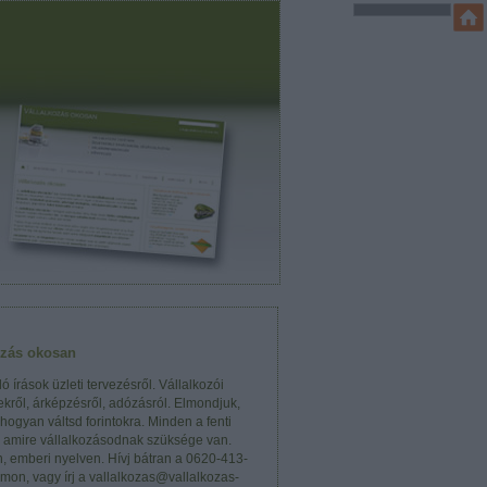
ozás okosan
ó írások üzleti tervezésről. Vállalkozói
kről, árképzésről, adózásról. Elmondjuk,
 hogyan váltsd forintokra. Minden a fenti
, amire vállalkozásodnak szüksége van.
n, emberi nyelven. Hívj bátran a 0620-413-
mon, vagy írj a vallalkozas@vallalkozas-