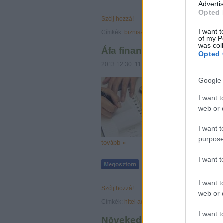
Advertis
Opted 
Szólj hozzá!
I want t
Címkék:
biznisz
hitel
vállalkozás
képzés
váll
of my P
was col
Áfa finanszírozás, áfa-hitel
Opted 
2013.12.30. 11:19
prosequor
Google 
Aki tanulmányozott
beruházási hitelt ak
I want t
a pályázat, illetve
web or d
finanszírozza. Mit
I want t
purpose
tovább »
I want 
I want t
Szólj hozzá!
web or d
Címkék:
hitel
adó
áfa
vállalkozás
beruházás
I want t
Növekedési Hitel Program -