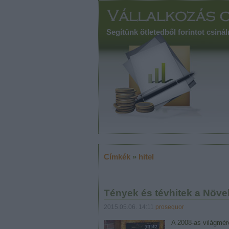
Segítünk ötletedből forintot csinál
Címkék
»
hitel
Tények és tévhitek a Növe
2015.05.06. 14:11
prosequor
A 2008-as világmér