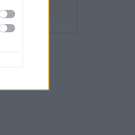
zések
,
kommentek
zések
,
kommentek