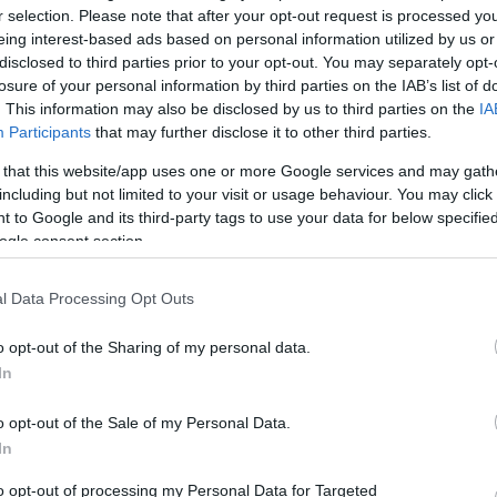
Viszlát
r selection. Please note that after your opt-out request is processed y
Üzleti m
eing interest-based ads based on personal information utilized by us or
alapok
disclosed to third parties prior to your opt-out. You may separately opt-
Vállalk
losure of your personal information by third parties on the IAB’s list of
Vállal
. This information may also be disclosed by us to third parties on the
IA
Kata 20
Participants
that may further disclose it to other third parties.
Így ért
pénzügy
 that this website/app uses one or more Google services and may gath
Az egyr
is haté
including but not limited to your visit or usage behaviour. You may click 
Így tar
 to Google and its third-party tags to use your data for below specifi
esetta
atok pénzhez?
ogle consent section.
Digitá
felhők
Digitál
l Data Processing Opt Outs
gtulajdonosként, vezetőként sokan érzik úgy, hogy a cég
alapú 
ek fő akadálya az, hogy a vállalkozásnak nincs elég pénze a
Digitál
rült is némi tartalékot felhalmozni, nem biztos, hogy
o opt-out of the Sharing of my personal data.
Tovább
eg veszélytelen lenne…
In
Igen,
o opt-out of the Sale of my Personal Data.
In
Iratkoz
hogyan!
Tetszik
0
to opt-out of processing my Personal Data for Targeted
üzleted