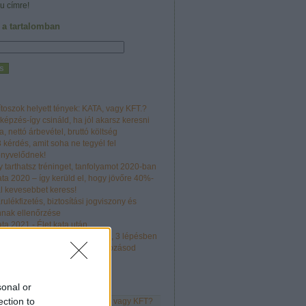
u címre!
 a tartalomban
toszok helyett tények: KATA, vagy KFT.?
képzés-így csináld, ha jól akarsz keresni
a, nettó árbevétel, bruttó költség
 kérdés, amit soha ne tegyél fel
önyvelődnek!
y tarthatsz tréninget, tanfolyamot 2020-ban
ta 2020 – így kerüld el, hogy jövőre 40%-
l kevesebbet keress!
rulékfizetés, biztosítási jogviszony és
nak ellenőrzése
ta 2021 - Élet kata után
leti terv készítése egyszerűen, 3 lépésben
 pontos ellenőrző lista vállalkozásod
dításhoz
um
sonal or
ection to
k helyett tények – átalányadó, vagy KFT?