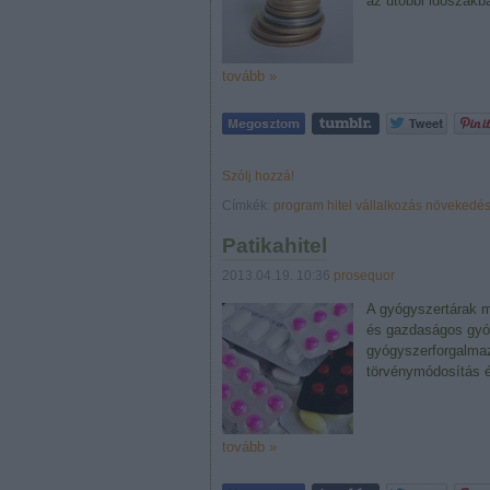
az utóbbi időszak
tovább »
Szólj hozzá!
Címkék:
program
hitel
vállalkozás
növekedés
Patikahitel
2013.04.19. 10:36
prosequor
A gyógyszertárak m
és gazdaságos gyóg
gyógyszerforgalmaz
törvénymódosítás 
tovább »