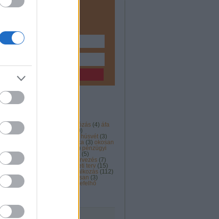
ozásodról írok érthetően és
oztatóan.
Feliratkozom!
ozás okosan a Facebookon
2013
(
5
)
2020
(
3
)
adó
(
22
)
adózás
(
4
)
áfa
s
(
3
)
biznisz
(
43
)
cash-flow
(
10
)
ció
(
3
)
facebook
(
27
)
hitel
(
13
)
húsvét
(
3
)
3
)
kata
(
3
)
könyvelés
(
17
)
munka
(
3
)
okosan
ázat
(
3
)
pénz
(
59
)
pénzügyi
(
3
)
pénzügyi
pénzügyi tervezés
(
26
)
számla
(
5
)
ás
(
3
)
tanácsadás
(
4
)
terv
(
6
)
tervezés
(
7
)
)
üzleti
(
7
)
üzleti modell
(
3
)
üzleti terv
(
15
)
rvezés
(
25
)
Vállalkozás
(
6
)
vállalkozás
(
112
)
ás indítása
(
8
)
vállalkozás okosan
(
3
)
ói képzés
(
14
)
válság
(
3
)
Címkefelhő
0