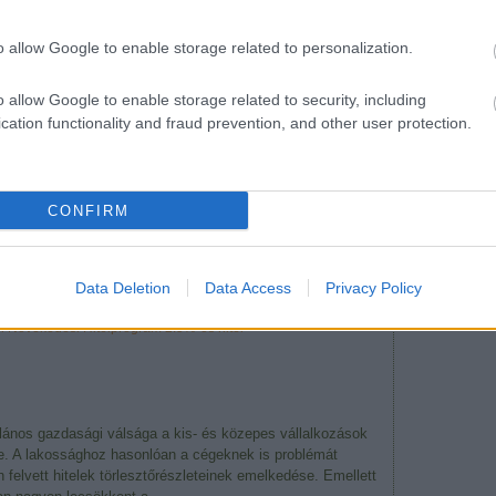
bejegy
Atom
bejegy
o allow Google to enable storage related to personalization.
ben, itt foglalkoztunk a Magyar Nemzeti Bank növekedési
Azóta újabb részletek váltak ismertté. Az egyik, és talán
o allow Google to enable storage related to security, including
ekedési Hitel Program keretében felvett hitel maximális
 és ennek az összes, hitellel…
cation functionality and fraud prevention, and other user protection.
CONFIRM
Tetszik
0
Data Deletion
Data Access
Privacy Policy
i
Növekedési Hitelprogram
2.5%-os hitel
alános gazdasági válsága a kis- és közepes vállalkozások
te. A lakossághoz hasonlóan a cégeknek is problémát
 felvett hitelek törlesztőrészleteinek emelkedése. Emellett