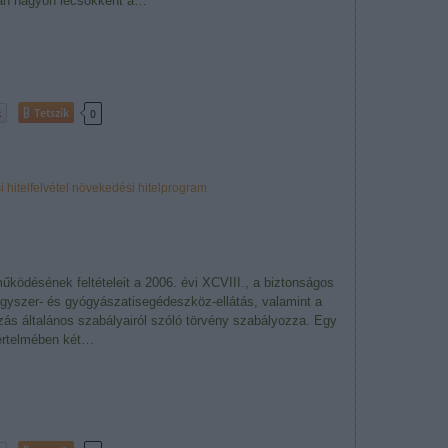
ban nagyon lecsökkent a…
Tetszik
0
i
hitelfelvétel
növekedési hitelprogram
űködésének feltételeit a 2006. évi XCVIII., a biztonságos
yszer- és gyógyászatisegédeszköz-ellátás, valamint a
ás általános szabályairól szóló törvény szabályozza. Egy
értelmében két…