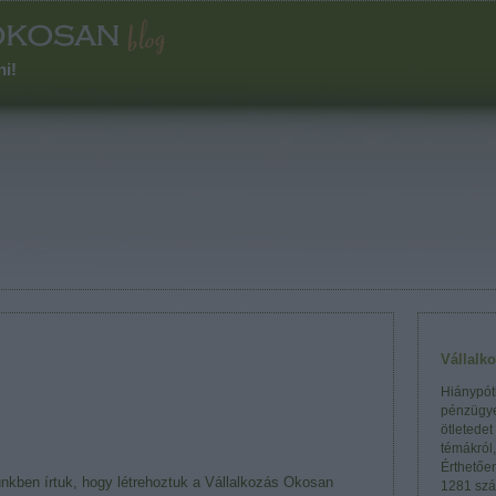
ni!
Vállalk
Hiánypótl
pénzügye
ötletedet
témákról
Érthetőe
nkben írtuk, hogy létrehoztuk a Vállalkozás Okosan
1281 szá