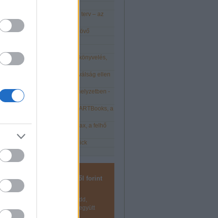
, Kata! Hello, átalányadó!
odell, üzleti stratégia és üzleti terv – az
ozás 3.0 - a digitális cégeké a jövő
kozás okosan 2021-ben is
21 - Élet kata után
elmezd vállalkozásod EKG-ját: könyvelés,
 és kontrolling
e népszerűbb üzleti modell a válság ellen
kony
tsd meg a jó munkaerőt válsághelyzetben -
nulmány
lis vállalkozás megoldások: SMARTBooks, a
önyvelés
is vállalkozás megoldások: Relax, a felhő
kényelmes könyvelőprogram
is vállalkozás megoldások - Quick
...
 szeretném, hogy ötletemből forint
legyen!
z fel hírlevelünkre, hogy megtudd,
 Tervezzük, és csináljuk meg együtt
et!