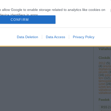
Vállalk
o allow Google to enable storage related to analytics like cookies on
szórak
evice identifiers in apps.
CONFIRM
o allow Google to enable storage related to functionality of the website
Data Deletion
Data Access
Privacy Policy
o allow Google to enable storage related to personalization.
Vállalk
o allow Google to enable storage related to security, including
cation functionality and fraud prevention, and other user protection.
Címkék
2012
(
5
)
(
4
)
árazá
digitalizá
járulék
(
(
16
)
pály
terv
(
12
)
támogat
üzlet
(
28
üzleti te
vállalkoz
vállalkoz
Feedek
RSS 2.