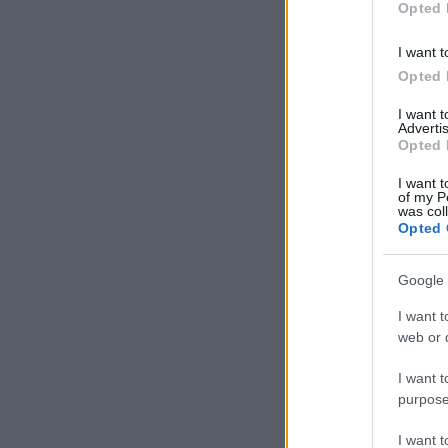
Opted 
I want t
Opted 
I want 
Advertis
Opted 
I want t
of my P
was col
Opted 
Google 
I want t
web or d
I want t
purpose
I want 