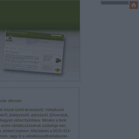
ozás okosan
ó írások üzleti tervezésről. Vállalkozói
kről, árképzésről, adózásról. Elmondjuk,
 hogyan váltsd forintokra. Minden a fenti
, amire vállalkozásodnak szüksége van.
n, emberi nyelven. Hívj bátran a 0620-413-
mon, vagy írj a vallalkozas@vallalkozas-