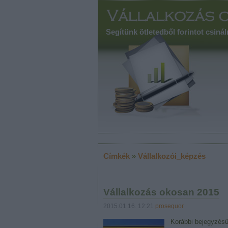
Segítünk ötletedből forintot csinál
Címkék
»
Vállalkozói_képzés
Vállalkozás okosan 2015
2015.01.16. 12:21
prosequor
Korábbi bejegyzésü