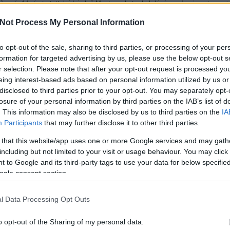
Január 14.-én tartottuk idei első Meetupunkat, ahol -lévén
okosan.h
ezésről, célkitűzésről volt szó. Arról, hogyan tudunk
Keresés
Not Process My Personal Information
kitűzni, mit kell tennünk, hogy…
to opt-out of the sale, sharing to third parties, or processing of your per
formation for targeted advertising by us, please use the below opt-out s
Top 10
r selection. Please note that after your opt-out request is processed y
eing interest-based ads based on personal information utilized by us or
Tetszik
0
Mí
disclosed to third parties prior to your opt-out. You may separately opt-
Ár
Áf
losure of your personal information by third parties on the IAB’s list of
33
. This information may also be disclosed by us to third parties on the
IA
k
ing
Meetup
Vállalkozói képzés
Participants
that may further disclose it to other third parties.
Íg
Ka
 that this website/app uses one or more Google services and may gath
ka
including but not limited to your visit or usage behaviour. You may click 
Já
an
 to Google and its third-party tags to use your data for below specifi
Ka
ogle consent section.
Üz
17
in
l Data Processing Opt Outs
Archív
o opt-out of the Sharing of my personal data.
Mítoszo