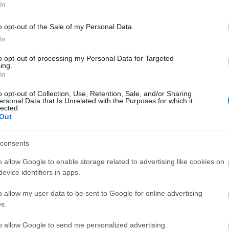
In
Viszlát
Üzleti m
alapok
o opt-out of the Sale of my Personal Data.
Vállalk
In
Vállal
Kata 20
to opt-out of processing my Personal Data for Targeted
Így ért
ing.
pénzügy
In
Az egyr
is haté
o opt-out of Collection, Use, Retention, Sale, and/or Sharing
Így tar
ersonal Data that Is Unrelated with the Purposes for which it
esetta
lected.
Digitá
Out
felhők
Digitál
alapú 
consents
Digitál
Tovább
o allow Google to enable storage related to advertising like cookies on
evice identifiers in apps.
Igen,
o allow my user data to be sent to Google for online advertising
s.
Iratkoz
hogyan!
to allow Google to send me personalized advertising.
üzleted