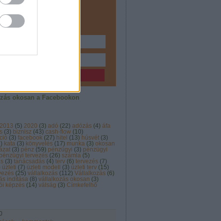
ozásodról írok érthetően és
oztatóan.
Feliratkozom!
ozás okosan a Facebookon
2013
(
5
)
2020
(
3
)
adó
(
22
)
adózás
(
4
)
áfa
s
(
3
)
biznisz
(
43
)
cash-flow
(
10
)
ció
(
3
)
facebook
(
27
)
hitel
(
13
)
húsvét
(
3
)
3
)
kata
(
3
)
könyvelés
(
17
)
munka
(
3
)
okosan
ázat
(
3
)
pénz
(
59
)
pénzügyi
(
3
)
pénzügyi
pénzügyi tervezés
(
26
)
számla
(
5
)
ás
(
3
)
tanácsadás
(
4
)
terv
(
6
)
tervezés
(
7
)
)
üzleti
(
7
)
üzleti modell
(
3
)
üzleti terv
(
15
)
rvezés
(
25
)
vállalkozás
(
112
)
Vállalkozás
(
6
)
ás indítása
(
8
)
vállalkozás okosan
(
3
)
ói képzés
(
14
)
válság
(
3
)
Címkefelhő
0