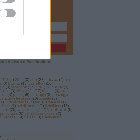
ozásodról írok érthetően és
oztatóan.
Feliratkozom!
ozás okosan a Facebookon
2013
(
5
)
2020
(
3
)
adó
(
22
)
adózás
(
4
)
áfa
s
(
3
)
biznisz
(
43
)
cash-flow
(
10
)
ció
(
3
)
facebook
(
27
)
hitel
(
13
)
húsvét
(
3
)
3
)
kata
(
3
)
könyvelés
(
17
)
munka
(
3
)
okosan
ázat
(
3
)
pénz
(
59
)
pénzügyi
(
3
)
pénzügyi
pénzügyi tervezés
(
26
)
számla
(
5
)
ás
(
3
)
tanácsadás
(
4
)
terv
(
6
)
tervezés
(
7
)
)
üzleti
(
7
)
üzleti modell
(
3
)
üzleti terv
(
15
)
rvezés
(
25
)
vállalkozás
(
112
)
Vállalkozás
(
6
)
ás indítása
(
8
)
vállalkozás okosan
(
3
)
ói képzés
(
14
)
válság
(
3
)
Címkefelhő
0