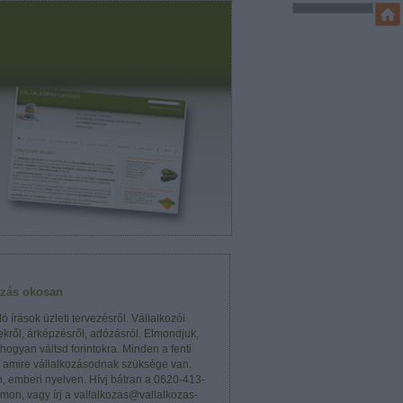
ozás okosan
ó írások üzleti tervezésről. Vállalkozói
kről, árképzésről, adózásról. Elmondjuk,
 hogyan váltsd forintokra. Minden a fenti
, amire vállalkozásodnak szüksége van.
n, emberi nyelven. Hívj bátran a 0620-413-
mon, vagy írj a vallalkozas@vallalkozas-