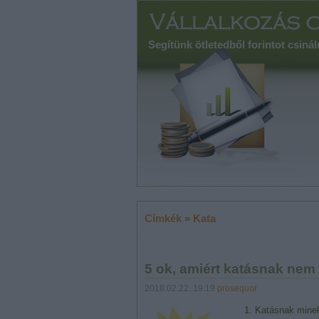
Segítünk ötletedből forintot csinál
Címkék
»
Kata
5 ok, amiért katásnak nem 
2018.02.22. 19:19
prosequor
1. Katásnak minek 