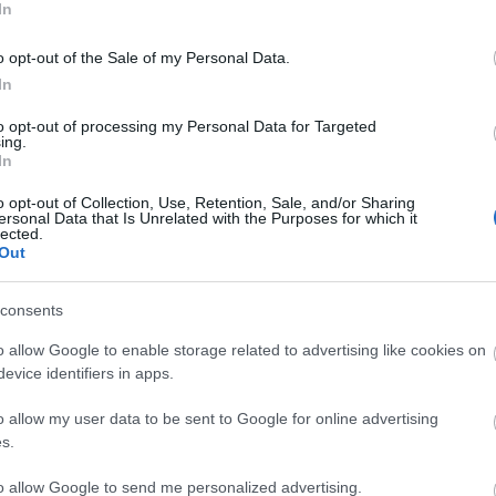
In
Viszlát
Üzleti m
alapok
o opt-out of the Sale of my Personal Data.
Vállalk
In
Vállal
Kata 20
to opt-out of processing my Personal Data for Targeted
Így ért
ing.
pénzügy
In
Az egyr
is haté
o opt-out of Collection, Use, Retention, Sale, and/or Sharing
Így tar
ersonal Data that Is Unrelated with the Purposes for which it
esetta
lected.
Digitá
Out
felhők
Digitál
alapú 
consents
Digitál
Tovább
o allow Google to enable storage related to advertising like cookies on
evice identifiers in apps.
Igen,
o allow my user data to be sent to Google for online advertising
s.
Iratkoz
hogyan!
to allow Google to send me personalized advertising.
üzleted