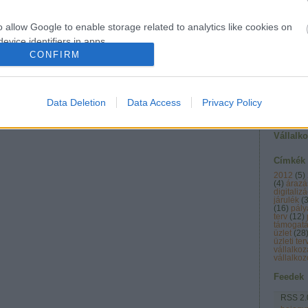
Vállalk
o allow Google to enable storage related to analytics like cookies on
szórak
evice identifiers in apps.
CONFIRM
o allow Google to enable storage related to functionality of the website
Data Deletion
Data Access
Privacy Policy
o allow Google to enable storage related to personalization.
Vállalk
o allow Google to enable storage related to security, including
cation functionality and fraud prevention, and other user protection.
Címkék
2012
(
5
)
(
4
)
árazá
digitalizá
járulék
(
(
16
)
pály
terv
(
12
)
támogat
üzlet
(
28
üzleti te
vállalkoz
vállalkoz
Feedek
RSS 2.