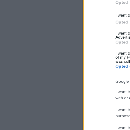
Opted 
I want t
Opted 
I want 
Advertis
Opted 
I want t
of my P
was col
Opted 
Google 
I want t
web or d
I want t
purpose
I want 