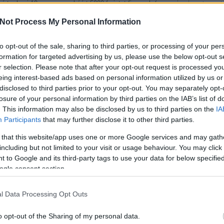
rt a havi 10 perces munkáért 5000 forintot fizessek (erre
okosan.h
ben sem kötelező (erről meg jobb nem is beszélni) 5. Mert
Keresés
Not Process My Personal Information
g egy hobbi-zsákban ugráló Facebook…
to opt-out of the sale, sharing to third parties, or processing of your per
formation for targeted advertising by us, please use the below opt-out s
Top 10
r selection. Please note that after your opt-out request is processed y
eing interest-based ads based on personal information utilized by us or
Tetszik
0
Mí
disclosed to third parties prior to your opt-out. You may separately opt-
Ár
Áf
losure of your personal information by third parties on the IAB’s list of
33
. This information may also be disclosed by us to third parties on the
IA
k
önyvelés
Kata
Participants
that may further disclose it to other third parties.
Íg
Ka
 that this website/app uses one or more Google services and may gath
ka
including but not limited to your visit or usage behaviour. You may click 
Já
an
 to Google and its third-party tags to use your data for below specifi
Ka
ogle consent section.
Üz
17
in
l Data Processing Opt Outs
Archív
o opt-out of the Sharing of my personal data.
Mítoszo