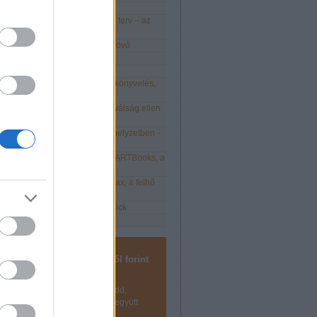
, Kata! Hello, átalányadó!
odell, üzleti stratégia és üzleti terv – az
ozás 3.0 - a digitális cégeké a jövő
kozás okosan 2021-ben is
21 - Élet kata után
elmezd vállalkozásod EKG-ját: könyvelés,
 és kontrolling
e népszerűbb üzleti modell a válság ellen
kony
tsd meg a jó munkaerőt válsághelyzetben -
nulmány
lis vállalkozás megoldások: SMARTBooks, a
önyvelés
is vállalkozás megoldások: Relax, a felhő
kényelmes könyvelőprogram
is vállalkozás megoldások - Quick
...
 szeretném, hogy ötletemből forint
legyen!
z fel hírlevelünkre, hogy megtudd,
 Tervezzük, és csináljuk meg együtt
et!