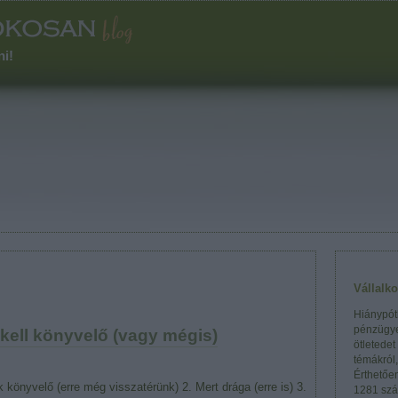
ni!
Vállalk
Hiánypótl
pénzügye
kell könyvelő (vagy mégis)
ötletedet
témákról
Érthetőe
könyvelő (erre még visszatérünk) 2. Mert drága (erre is) 3.
1281 szá