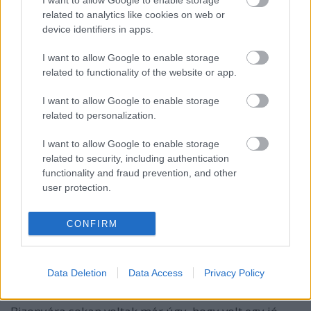
47/B. §…
related to analytics like cookies on web or
device identifiers in apps.
A Vállalkozás okosan az Önök
I want to allow Google to enable storage
related to functionality of the website or app.
segítségét kéri
I want to allow Google to enable storage
prosequor
•
2012. május 01.
0
related to personalization.
Kedves látogatóink, ügyfeleink, és leendő
I want to allow Google to enable storage
ügyfeleink!Ahogy egy korábbi bejegyzésünkben
related to security, including authentication
megemlékeztünk, honlapunk, a www.vallalkozas-
functionality and fraud prevention, and other
okosan.hu április elején volt egy éves. Oldalunkat
user protection.
továbbra is fejlesztjük, bővítjük, reményeink szerint
hasznos, és informatív tartalmakat…
CONFIRM
Vállalkozás indítása - támogatással
Data Deletion
Data Access
Privacy Policy
prosequor
•
2012. április 19.
0