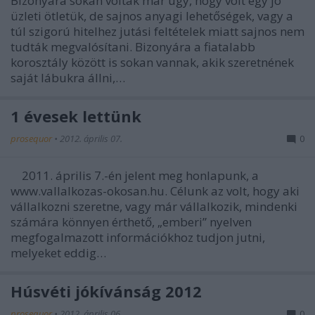
Bizonyára sokan voltak már úgy, hogy volt egy jó
üzleti ötletük, de sajnos anyagi lehetőségek, vagy a
túl szigorú hitelhez jutási feltételek miatt sajnos nem
tudták megvalósítani. Bizonyára a fiatalabb
korosztály között is sokan vannak, akik szeretnének
saját lábukra állni,…
1 évesek lettünk
prosequor
•
2012. április 07.
0
2011. április 7.-én jelent meg honlapunk, a
www.vallalkozas-okosan.hu. Célunk az volt, hogy aki
vállalkozni szeretne, vagy már vállalkozik, mindenki
számára könnyen érthető, „emberi” nyelven
megfogalmazott információkhoz tudjon jutni,
melyeket eddig…
Húsvéti jókívánság 2012
prosequor
•
2012. április 06.
0