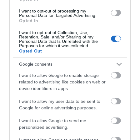
életbe az új Munka törvénykönyve
I want to opt-out of processing my
Personal Data for Targeted Advertising.
prosequor
•
2012. május 07.
0
Opted In
2012. július 1.- én lép életbe az új Munka
I want to opt-out of Collection, Use,
Retention, Sale, and/or Sharing of my
törvénykönyve. A Munka Törvényköve az egyik
Personal Data that Is Unrelated with the
legfontosabb, olyan vállalkozásokat érintő törvény,
Purposes for which it was collected.
Opted Out
ahol alkalmazottak vannak. Jelentősen változik
többek között a szabadság kiadásának törvényi
Google consents
szabályozása. Az alábbiakban…
I want to allow Google to enable storage
Élelmiszerlánc-felügyeleti díj
related to advertising like cookies on web or
device identifiers in apps.
prosequor
•
2012. május 02.
0
I want to allow my user data to be sent to
Google for online advertising purposes.
Kinek kell megfizetni az élelmiszerlánc-felügyeleti
díjat?Mennyi az élelmiszerlánc-felügyeleti díj
I want to allow Google to send me
mértéke?Mi az élelmiszerlánc-felügyeleti díj
personalized advertising.
megfizetésének a határideje?Az élelmiszerláncról és
hatósági felügyeletéről szóló 2008. évi XLVI. törvény
I want to allow Google to enable storage