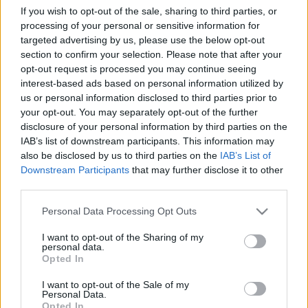
If you wish to opt-out of the sale, sharing to third parties, or
2012. január 1.-jétől bevezetésre került a fokozott
processing of your personal or sensitive information for
adóhatósági felügyelet intézménye. Erről
targeted advertising by us, please use the below opt-out
honlapunkon is írtunk. A fokozott adóhatósági
section to confirm your selection. Please note that after your
felügyelet azt jelenti, hogy az adóhatóság az általa
opt-out request is processed you may continue seeing
kockázatosnak vélt cégeket szorosabb felügyelet alá
interest-based ads based on personal information utilized by
vonhatja,…
us or personal information disclosed to third parties prior to
your opt-out. You may separately opt-out of the further
Kötelező kamarai regisztráció 2.
disclosure of your personal information by third parties on the
IAB’s list of downstream participants. This information may
prosequor
•
2012. május 09.
0
also be disclosed by us to third parties on the
IAB’s List of
Downstream Participants
that may further disclose it to other
third parties.
Év elején ebben a bejegyzésünkben írtunk a
gazdálkodó szervezetek ez évtől ismét kötelező
Please note that this website/app uses one or more Google
Personal Data Processing Opt Outs
kamarai regisztrációjáról.A mai napon több
services and may gather and store information including but
internetes portálon is megjelent Parragh László, az
not limited to your visit or usage behaviour. You may click to
I want to opt-out of the Sharing of my
MKIK elnökének nyilatkozata, hogy a kamara
personal data.
grant or deny consent to Google and its third-party tags to
Opted In
kezdeményezni fogja a kötelező regisztrációt…
use your data for below specified purposes in below Google
consent section.
I want to opt-out of the Sale of my
Personal Data.
Napi tipp - 2012. július 1.- jétől lép
Opted In