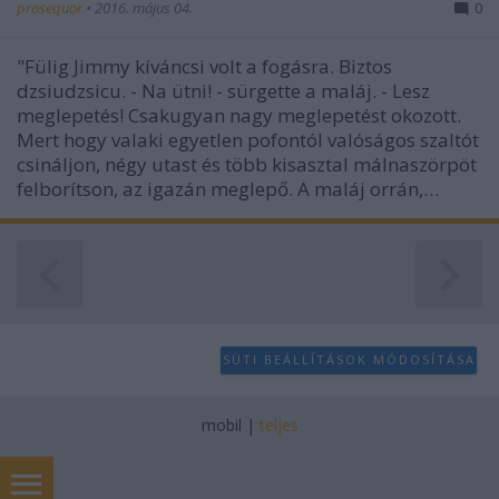
prosequor
•
2016. május 04.
0
"Fülig Jimmy kíváncsi volt a fogásra. Biztos
dzsiudzsicu. - Na ütni! - sürgette a maláj. - Lesz
meglepetés! Csakugyan nagy meglepetést okozott.
Mert hogy valaki egyetlen pofontól valóságos szaltót
csináljon, négy utast és több kisasztal málnaszörpöt
felborítson, az igazán meglepő. A maláj orrán,…
SÜTI BEÁLLÍTÁSOK MÓDOSÍTÁSA
mobil
|
teljes