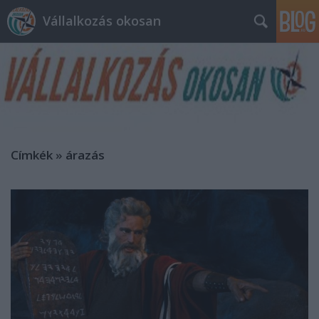
Vállalkozás okosan
Címkék
»
árazás