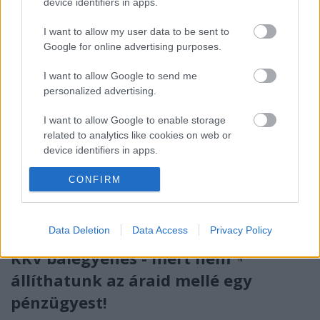
alkalmazottként. Bár vállalkozásoddal nyilván nem…
device identifiers in apps.
I want to allow my user data to be sent to
Google for online advertising purposes.
I want to allow Google to send me
personalized advertising.
I want to allow Google to enable storage
related to analytics like cookies on web or
device identifiers in apps.
I want to allow Google to enable storage
CONFIRM
related to functionality of the website or app.
I want to allow Google to enable storage
Data Deletion
Data Access
Privacy Policy
related to personalization.
KKV balegyenes - mert nem
I want to allow Google to enable storage
állíthatunk az áraid mellé egy
related to security, including authentication
pénzügyest!
functionality and fraud prevention, and other
user protection.