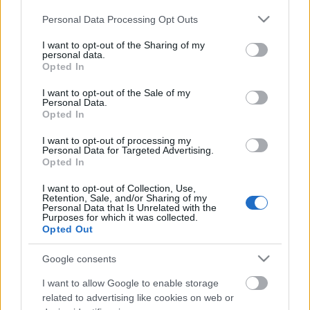
Please note that this website/app uses one or more Google
Personal Data Processing Opt Outs
services and may gather and store information including but
not limited to your visit or usage behaviour. You may click to
I want to opt-out of the Sharing of my
personal data.
grant or deny consent to Google and its third-party tags to
Opted In
use your data for below specified purposes in below Google
consent section.
I want to opt-out of the Sale of my
Personal Data.
Opted In
I want to opt-out of processing my
Personal Data for Targeted Advertising.
Opted In
KKV balegyenes II.
I want to opt-out of Collection, Use,
Retention, Sale, and/or Sharing of my
prosequor
•
2016. május 08.
0
Personal Data that Is Unrelated with the
Purposes for which it was collected.
Opted Out
Itt leírtam, mi mindennel kell foglalkoznod, ha
vállalkozol, és mi az, amiben segíteni tudunk Neked.
Google consents
Több munka + több kockázat = több pénz! Vagy
igen, vagy nem... Vállalkozóként egész más
I want to allow Google to enable storage
dimenziókban kell gondolkoznod, mint
related to advertising like cookies on web or