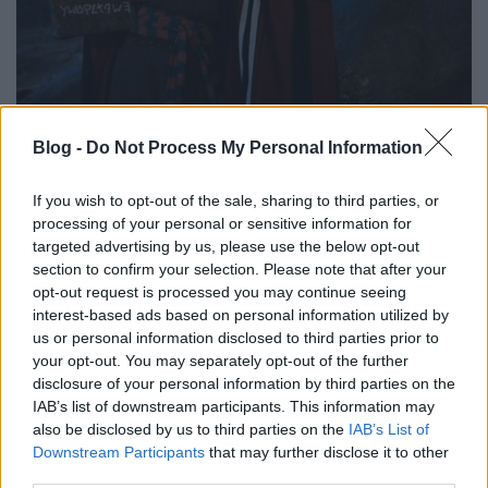
Az ár, ha felhajtjuk, leengedjük,
Blog -
Do Not Process My Personal Information
bővítjük vagy bevesszük
If you wish to opt-out of the sale, sharing to third parties, or
prosequor
•
2016. május 25.
0
processing of your personal or sensitive information for
targeted advertising by us, please use the below opt-out
Előző két bejegyzésemben itt, és itt körüljártuk, mit
section to confirm your selection. Please note that after your
gondolj át, mikor kitalálod vállalkozásod árait, azt,
opt-out request is processed you may continue seeing
hogy miért mennyit kérjél. Áraid nem olyanok, mint
interest-based ads based on personal information utilized by
a Tízparancsolat. Nincsenek kőbe vésve. Vegyünk
us or personal information disclosed to third parties prior to
egy ideális helyzetet (igen, tudom, sci-fi…): piacodat,
your opt-out. You may separately opt-out of the further
vásárlóidat ismered, mint a…
disclosure of your personal information by third parties on the
IAB’s list of downstream participants. This information may
also be disclosed by us to third parties on the
IAB’s List of
Downstream Participants
that may further disclose it to other
third parties.