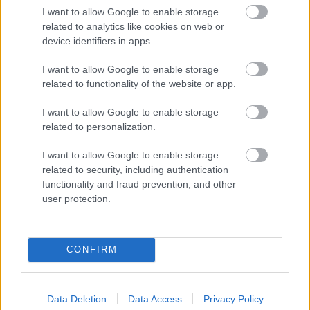
I want to allow Google to enable storage
Kata 2021 - Élet kata után
related to analytics like cookies on web or
device identifiers in apps.
prosequor
•
2020. november 30.
0
I want to allow Google to enable storage
related to functionality of the website or app.
Nem, nem egy szakítás utóéletéről lesz szó. Egy
életbe lépett törvényi változás miatt sokak számára
I want to allow Google to enable storage
véget ér a katával töltött 4-5-6-7 ...
related to personalization.
I want to allow Google to enable storage
related to security, including authentication
functionality and fraud prevention, and other
user protection.
CONFIRM
Data Deletion
Data Access
Privacy Policy