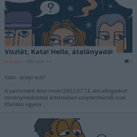
Viszlát, Kata! Hello, átalányadó!
prosequor
•
2022. július 14.
0
Kata - ennyi volt?
A parlament által most (2022.07.12.-én) elfogadott
törvénymódosítás értelmében szeptembertől csak
főállású egyéni ...