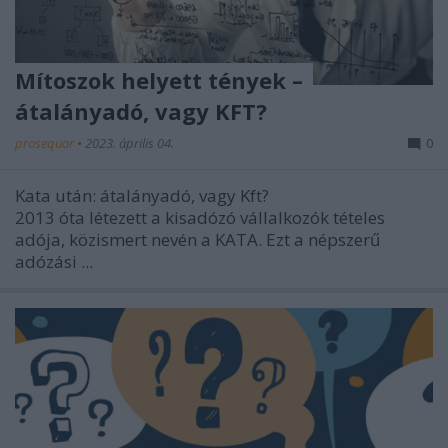
Mítoszok helyett tények –
átalányadó, vagy KFT?
prosequor
•
2023. április 04.
0
Kata után: átalányadó, vagy Kft?
2013 óta létezett a kisadózó vállalkozók tételes
adója, közismert nevén a KATA. Ezt a népszerű
adózási ...