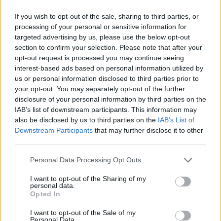
A vállalkozások digitalizálásáról egyre több szó esik.
If you wish to opt-out of the sale, sharing to third parties, or
A járványhelyzet egyértelműen felgyorsította az
processing of your personal or sensitive information for
átalakulás folyamatát. De mit ...
targeted advertising by us, please use the below opt-out
section to confirm your selection. Please note that after your
opt-out request is processed you may continue seeing
interest-based ads based on personal information utilized by
us or personal information disclosed to third parties prior to
your opt-out. You may separately opt-out of the further
disclosure of your personal information by third parties on the
IAB’s list of downstream participants. This information may
also be disclosed by us to third parties on the
IAB’s List of
Downstream Participants
that may further disclose it to other
third parties.
Please note that this website/app uses one or more Google
Personal Data Processing Opt Outs
services and may gather and store information including but
not limited to your visit or usage behaviour. You may click to
I want to opt-out of the Sharing of my
personal data.
grant or deny consent to Google and its third-party tags to
Opted In
use your data for below specified purposes in below Google
Vállalkozás okosan 2021-ben is
consent section.
I want to opt-out of the Sale of my
Personal Data.