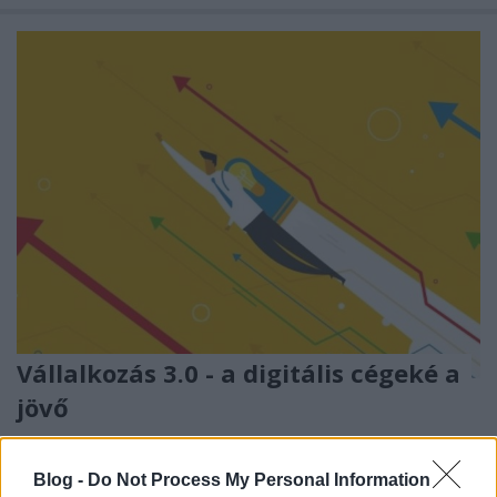
Vállalkozás 3.0 - a digitális cégeké a
jövő
prosequor
•
2021. január 30.
0
Blog -
Do Not Process My Personal Information