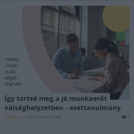
Így tartsd meg a jó munkaerőt
válsághelyzetben - esettanulmány
prosequor
•
2020. szeptember 08.
0