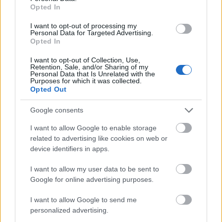
prosequor
•
2020. december 23.
0
Opted In
I want to opt-out of processing my
Őrült 2020
Personal Data for Targeted Advertising.
Rendhagyó év volt az idei. A vírus márciusban jött,
Opted In
látott és győzött: napok alatt állt fejre az élet itthon,
I want to opt-out of Collection, Use,
Európában, és ...
Retention, Sale, and/or Sharing of my
Personal Data that Is Unrelated with the
Purposes for which it was collected.
Opted Out
Google consents
I want to allow Google to enable storage
related to advertising like cookies on web or
device identifiers in apps.
I want to allow my user data to be sent to
Google for online advertising purposes.
I want to allow Google to send me
personalized advertising.