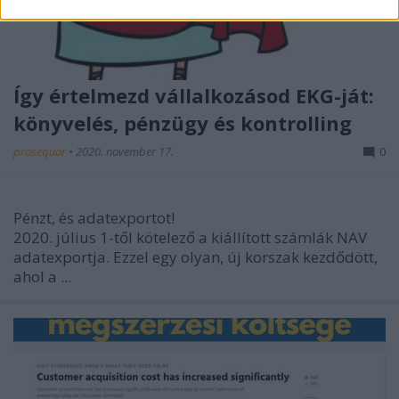
Így értelmezd vállalkozásod EKG-ját:
könyvelés, pénzügy és kontrolling
prosequor
•
2020. november 17.
0
Pénzt, és adatexportot!
2020. július 1-től kötelező a kiállított számlák NAV
adatexportja. Ezzel egy olyan, új korszak kezdődött,
ahol a ...