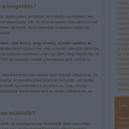
Viszlát
ó a megoldás?
Üzleti m
alapok
az átalányadóra gondoltak, mint ideális menekülési útra.
Vállalk
ki korábban katás volt, és most kénytelen más adózási mód
Vállal
többet fog fizetni. Azaz bármelyik megoldást választja,
Kata 20
nnyire.
Így ért
pénzügy
lenteni: nem biztos, hogy mindig, minden esetben az
Az egyr
állalkozóként szóba jöhet még a tételes költségelszámolás
is haté
. Ha pedig ex-katásként valaki úgy dönt, hogy feljebb lép, és
Így tar
AO alá tartozás) mellett a kisvállalati adót, a kivát is
esetta
Digitá
felhők
Digitál
, mint bármilyen más adózás alatt működő vállalkozás. Ez
alapú 
eleket, és bevételi értékhatárokat nem érinti, ott mindig,
Digitál
t értünk.Így a kérdésre a jó válasz az, hogy mindig,
Tovább
hetőségek közül melyik lesz az ideális vállalkozási, és
Igen,
gyan működik?
Iratkoz
hogyan!
lkozók, és mezőgazdasági őstermelők által választható
üzleted