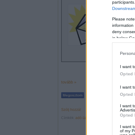
participants
Downstream 
Igen, érdeke
Please note
tervezéssel 
information 
tudni, hogya
deny consent
in below Go
Persona
I want t
Opted 
tovább »
I want t
Opted 
I want 
Advertis
Szólj hozzá!
Opted 
Címkék:
adó
üzleti tervezés
átalányadó
adót
I want t
of my P
was col