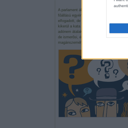
authenti
A parlament által most (2022.07.12.-én) 
főállású egyéni vállalkozók Katázhatnak, 
elfogadott, de még ki nem hirdetett törvény
kikerül a kata hatálya alól. Ezzel kb. véget
adónem átalakítása, és nagyon úgy néz ki,
de ismerősi, és ügyfélkörünkben 10-ből ta
magánszemély ügyfelei voltak.