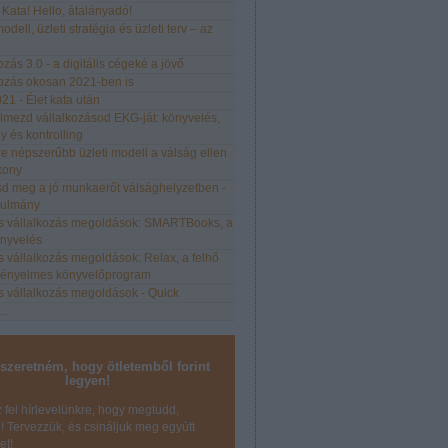
, Kata! Hello, átalányadó!
odell, üzleti stratégia és üzleti terv – az
ozás 3.0 - a digitális cégeké a jövő
kozás okosan 2021-ben is
21 - Élet kata után
elmezd vállalkozásod EKG-ját: könyvelés,
 és kontrolling
e népszerűbb üzleti modell a válság ellen
kony
tsd meg a jó munkaerőt válsághelyzetben -
nulmány
lis vállalkozás megoldások: SMARTBooks, a
önyvelés
is vállalkozás megoldások: Relax, a felhő
kényelmes könyvelőprogram
is vállalkozás megoldások - Quick
...
 szeretném, hogy ötletemből forint
legyen!
z fel hírlevelünkre, hogy megtudd,
 Tervezzük, és csináljuk meg együtt
et!