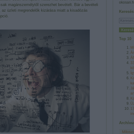
okosan.h
- csak magánszemélytől szerezhet bevételt. Bár a bevételi
tt, az üzleti megrendelők kizárása miatt a kisadózás
Keresés
pció.
Top 10
Mí
Ár
Áf
33
k
Íg
Ka
ka
Já
an
Ka
Üz
17
in
Archív
Mítoszo