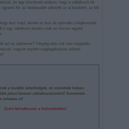
katázás, és egy részüknek esélyes, hogy a vállalkozói lét
ugyanis kb. az átalányadót üdvözlik az új kataként, az lett
 hogy lesz majd, akinek ez lesz az optimális (=legkevésbé
. Ezt egy vállalkozó esetén csak az összes egyéni
i.
ssék ezt az adónemet? Tényleg nem volt más megoldás,
lvonással –nagyon enyhén megfogalmazva- erősen
ét?
lnek a további lehetőségek, és szeretnék helyes
több pénzt keresni vállalkozásomból! Szeretném
n érhetem el!
Ezért feliratkozom a hírleveletekre!