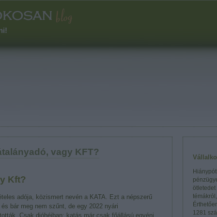
ni!
 átalányadó, vagy KFT?
Vállalk
Hiánypótl
y Kft?
pénzügye
ötletedet
témákról
tételes adója, közismert nevén a KATA. Ezt a népszerű
Érthetőe
, és bár meg nem szűnt, de egy 2022 nyári
1281 szá
tották. Csak dióhéjban: katás már csak főállású egyéni