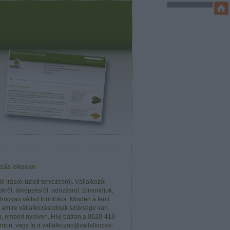
ozás okosan
ó írások üzleti tervezésről. Vállalkozói
kről, árképzésről, adózásról. Elmondjuk,
 hogyan váltsd forintokra. Minden a fenti
, amire vállalkozásodnak szüksége van.
n, emberi nyelven. Hívj bátran a 0620-413-
mon, vagy írj a vallalkozas@vallalkozas-