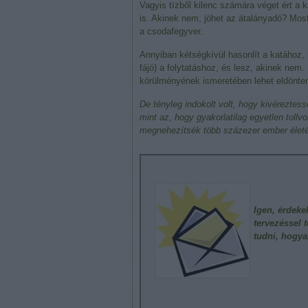
Vagyis tízből kilenc számára véget ért a 
is. Akinek nem, jöhet az átalányadó? Most 
a csodafegyver.
Annyiban kétségkívül hasonlít a katához,
fájó) a folytatáshoz, és lesz, akinek nem
körülményének ismeretében lehet eldönten
De tényleg indokolt volt, hogy kivérezte
mint az, hogy gyakorlatilag egyetlen tol
megnehezítsék több százezer ember élet
Igen, érdeke
tervezéssel 
tudni, hogya