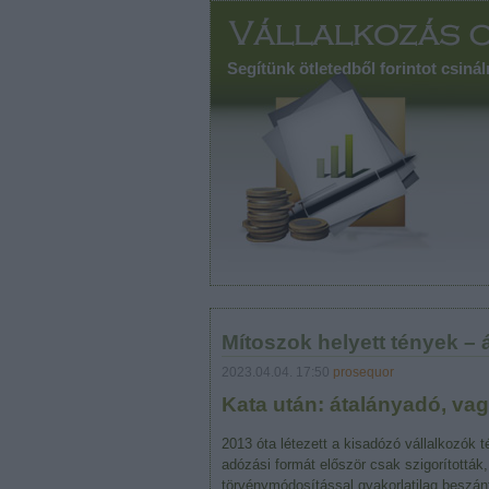
Segítünk ötletedből forintot csinál
Mítoszok helyett tények –
2023.04.04. 17:50
prosequor
Kata után: átalányadó, vag
2013 óta létezett a kisadózó vállalkozók 
adózási formát először csak szigorították
törvénymódosítással gyakorlatilag beszán