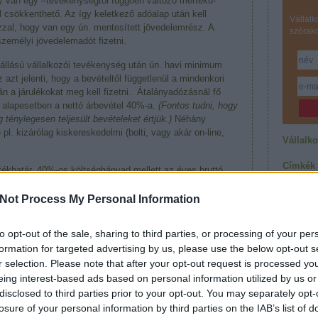
y van egy –tevékenységtől függően változó mértékű-
l csökkenthető. Az így keletkező adóalap után kell
Vállalk
azzal, hogy van egy ún. mentesített jövedelemrész. A
szórak
zemélyi jövedelemadót fizetni.
állású vállalkozói tevékenység után ún. havi minimum
z azt jelenti, hogy a bevételtől függetlenül a mindenkori
n a járulékokat meg kell fizetni. Átalányadózásnál fő
d alapesetben a nettó árbevétel 40%-a.
(Fontos tudni, hogy
g ténylegesen teljesült bevételeket értjük.)
Néhány
pl. kizárólag kiskereskedelmi (bolti, vagy akár on-line,
Vállalk
.
Címkék
tékhatár. 40%-os költséghányad mellett az éves bruttó
2012
(
5
)
40.000 forint. Webshop, kiskereskedelemi tevékenység
(
4
)
árazá
a az éves minimálbér ötvenszerese lehet, ami 2023-ban
Not Process My Personal Information
digitalizá
járulék
(
(
16
)
pály
terv
(
12
)
to opt-out of the sale, sharing to third parties, or processing of your per
támogat
k gyakorlati alkalmazásáról
honlapukon ide kattintva
üzlet
(
28
formation for targeted advertising by us, please use the below opt-out s
üzleti te
vállalkoz
r selection. Please note that after your opt-out request is processed y
vállalkoz
eing interest-based ads based on personal information utilized by us or
Feedek
disclosed to third parties prior to your opt-out. You may separately opt-
losure of your personal information by third parties on the IAB’s list of
RSS 2.