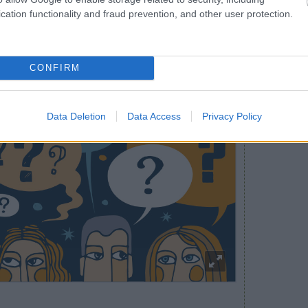
cation functionality and fraud prevention, and other user protection.
elfogadott törvénymódosítás értelmében szeptembertől csak
olyanok, akik csak a lakosság felé szolgáltatnak. Az
 szerint az a katás, aki vállalkozásnak állít ki számlát,
 is ért a létezése során az egyik legtöbb vitát kiváltott
CONFIRM
 a pályafutása is. Bár nem statisztikai érvényű felmérés,
lán 1 olyan katás vállalkozó, ha akadt, akinek csak
Data Deletion
Data Access
Privacy Policy