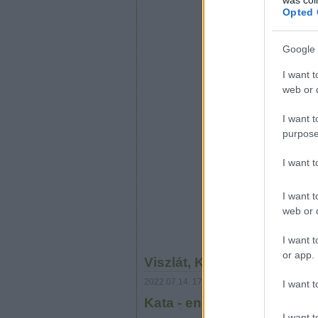
Opted 
Google 
I want t
web or d
I want t
purpose
I want 
I want t
web or d
I want t
or app.
Viszlát, Kata! Hello, átalá
2022.07.14. 17:33
prosequor
I want t
Kata - ennyi volt?
I want t