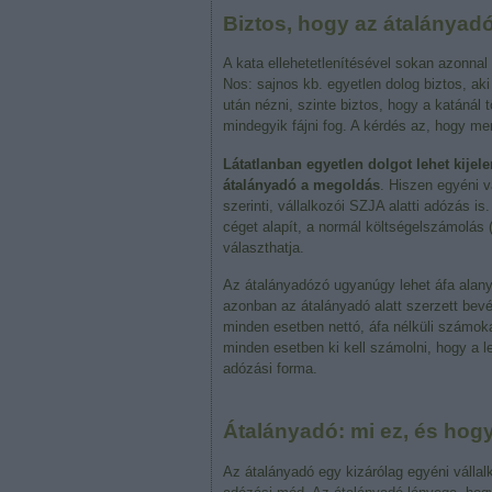
Biztos, hogy az átalányad
A kata ellehetetlenítésével sokan azonnal 
Nos: sajnos kb. egyetlen dolog biztos, a
után nézni, szinte biztos, hogy a katánál 
mindegyik fájni fog. A kérdés az, hogy me
Látatlanban egyetlen dolgot lehet kije
átalányadó a megoldás
. Hiszen egyéni v
szerinti, vállalkozói SZJA alatti adózás is
céget alapít, a normál költségelszámolás (T
választhatja.
Az átalányadózó ugyanúgy lehet áfa alany
azonban az átalányadó alatt szerzett bevét
minden esetben nettó, áfa nélküli számoka
minden esetben ki kell számolni, hogy a le
adózási forma.
Átalányadó: mi ez, és ho
Az átalányadó egy kizárólag egyéni válla