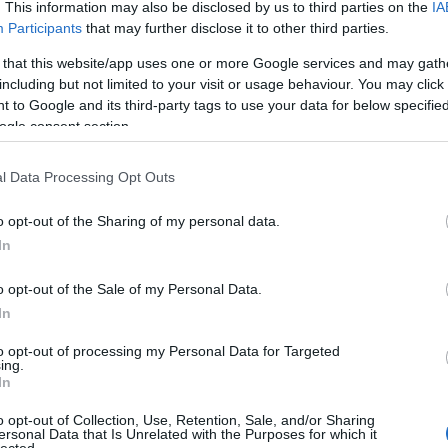
bejegy
. This information may also be disclosed by us to third parties on the
IA
Atom
Participants
that may further disclose it to other third parties.
bejegy
lnek a további lehetőségek, és szeretnék helyes
 that this website/app uses one or more Google services and may gath
több pénzt keresni vállalkozásomból! Szeretném
including but not limited to your visit or usage behaviour. You may click 
n érhetem el!
 to Google and its third-party tags to use your data for below specifi
Ezért feliratkozom a hírleveletekre!
ogle consent section.
l Data Processing Opt Outs
o opt-out of the Sharing of my personal data.
In
o opt-out of the Sale of my Personal Data.
In
Tetszik
0
to opt-out of processing my Personal Data for Targeted
ing.
In
ervezés
o opt-out of Collection, Use, Retention, Sale, and/or Sharing
ersonal Data that Is Unrelated with the Purposes for which it
lected.