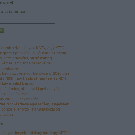
u címre!
 a tartalomban
toszok helyett tények: KATA, vagy KFT.?
képzés-így csináld, ha jól akarsz keresni
a, nettó árbevétel, bruttó költség
 kérdés, amit soha ne tegyél fel
önyvelődnek!
y tarthatsz tréninget, tanfolyamot 2020-ban
ta 2020 – így kerüld el, hogy jövőre 40%-
l kevesebbet keress!
rulékfizetés, biztosítási jogviszony és
nak ellenőrzése
ta 2021 - Élet kata után
leti terv készítése egyszerűen, 3 lépésben
 pontos ellenőrző lista vállalkozásod
dításhoz
um
k helyett tények – átalányadó, vagy KFT?