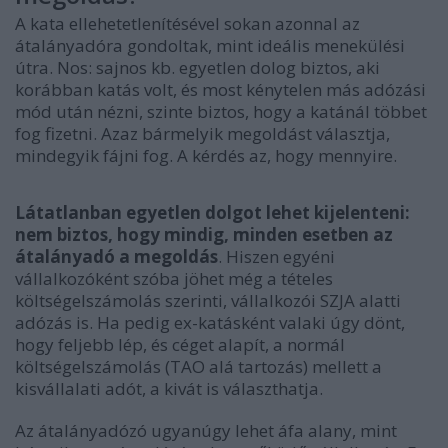
A kata ellehetetlenítésével sokan azonnal az
átalányadóra gondoltak, mint ideális menekülési
útra. Nos: sajnos kb. egyetlen dolog biztos, aki
korábban katás volt, és most kénytelen más adózási
mód után nézni, szinte biztos, hogy a katánál többet
fog fizetni. Azaz bármelyik megoldást választja,
mindegyik fájni fog. A kérdés az, hogy mennyire.
Látatlanban egyetlen dolgot lehet kijelenteni:
nem biztos, hogy mindig, minden esetben az
átalányadó a megoldás
. Hiszen egyéni
vállalkozóként szóba jöhet még a tételes
költségelszámolás szerinti, vállalkozói SZJA alatti
adózás is. Ha pedig ex-katásként valaki úgy dönt,
hogy feljebb lép, és céget alapít, a normál
költségelszámolás (TAO alá tartozás) mellett a
kisvállalati adót, a kivát is választhatja.
Az átalányadózó ugyanúgy lehet áfa alany, mint