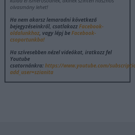
küldd el ismerősödnek, akinek szintén hasznos
olvasmány lehet!
Ha nem akarsz lemaradni következő
bejegyzéseinkről, csatlakozz
Facebook-
oldalunkhoz
, vagy lépj be
Facebook-
csoportunkba!
Ha szívesebben nézel videókat, iratkozz fel
Youtube
csatornánkra:
https://www.youtube.com/subscripti
add_user=szianita