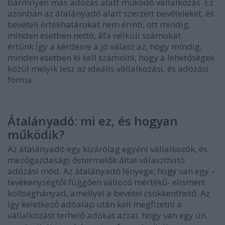
bármilyen más adózás alatt működő vállalkozás. Ez
azonban az átalányadó alatt szerzett bevételeket, és
bevételi értékhatárokat nem érinti, ott mindig,
minden esetben nettó, áfa nélküli számokat
értünk.Így a kérdésre a jó válasz az, hogy mindig,
minden esetben ki kell számolni, hogy a lehetőségek
közül melyik lesz az ideális vállalkozási, és adózási
forma.
Átalányadó: mi ez, és hogyan
működik?
Az átalányadó egy kizárólag egyéni vállalkozók, és
mezőgazdasági őstermelők által választható
adózási mód. Az átalányadó lényege, hogy van egy –
tevékenységtől függően változó mértékű- elismert
költséghányad, amellyel a bevétel csökkenthető. Az
így keletkező adóalap után kell megfizetni a
vállalkozást terhelő adókat azzal, hogy van egy ún.