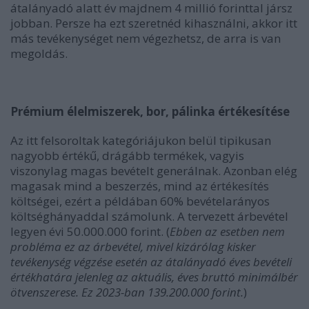
átalányadó alatt év majdnem 4 millió forinttal jársz
jobban. Persze ha ezt szeretnéd kihasználni, akkor itt
más tevékenységet nem végezhetsz, de arra is van
megoldás.
Prémium élelmiszerek, bor, pálinka értékesítése
Az itt felsoroltak kategóriájukon belül tipikusan
nagyobb értékű, drágább termékek, vagyis
viszonylag magas bevételt generálnak. Azonban elég
magasak mind a beszerzés, mind az értékesítés
költségei, ezért a példában 60% bevételarányos
költséghányaddal számolunk. A tervezett árbevétel
legyen évi 50.000.000 forint. (
Ebben az esetben nem
probléma ez az árbevétel, mivel kizárólag kisker
tevékenység végzése esetén az átalányadó éves bevételi
értékhatára jelenleg az aktuális, éves bruttó minimálbér
ötvenszerese. Ez 2023-ban 139.200.000 forint.
)