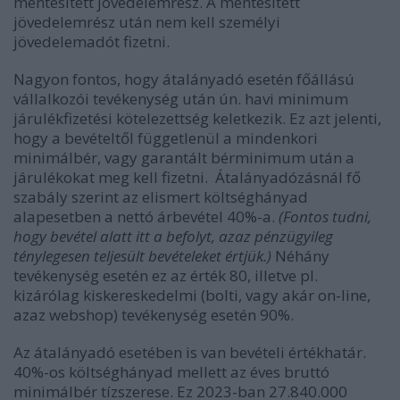
mentesített jövedelemrész. A mentesített
jövedelemrész után nem kell személyi
jövedelemadót fizetni.
Nagyon fontos, hogy átalányadó esetén főállású
vállalkozói tevékenység után ún. havi minimum
járulékfizetési kötelezettség keletkezik. Ez azt jelenti,
hogy a bevételtől függetlenül a mindenkori
minimálbér, vagy garantált bérminimum után a
járulékokat meg kell fizetni. Átalányadózásnál fő
szabály szerint az elismert költséghányad
alapesetben a nettó árbevétel 40%-a.
(Fontos tudni,
hogy bevétel alatt itt a befolyt, azaz pénzügyileg
ténylegesen teljesült bevételeket értjük.)
Néhány
tevékenység esetén ez az érték 80, illetve pl.
kizárólag kiskereskedelmi (bolti, vagy akár on-line,
azaz webshop) tevékenység esetén 90%.
Az átalányadó esetében is van bevételi értékhatár.
40%-os költséghányad mellett az éves bruttó
minimálbér tízszerese. Ez 2023-ban 27.840.000