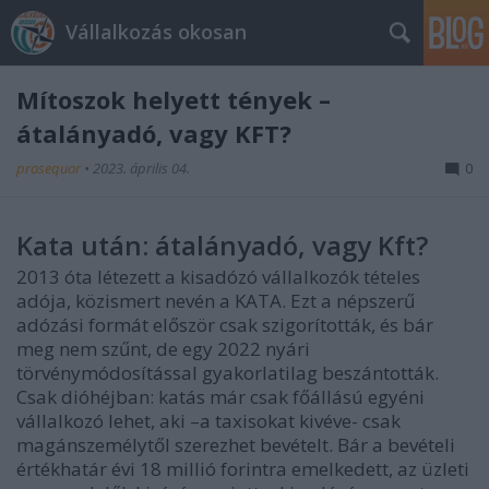
Vállalkozás okosan
Mítoszok helyett tények –
átalányadó, vagy KFT?
prosequor
•
2023. április 04.
0
Kata után: átalányadó, vagy Kft?
2013 óta létezett a kisadózó vállalkozók tételes
adója, közismert nevén a KATA. Ezt a népszerű
adózási formát először csak szigorították, és bár
meg nem szűnt, de egy 2022 nyári
törvénymódosítással gyakorlatilag beszántották.
Csak dióhéjban: katás már csak főállású egyéni
vállalkozó lehet, aki –a taxisokat kivéve- csak
magánszemélytől szerezhet bevételt. Bár a bevételi
értékhatár évi 18 millió forintra emelkedett, az üzleti