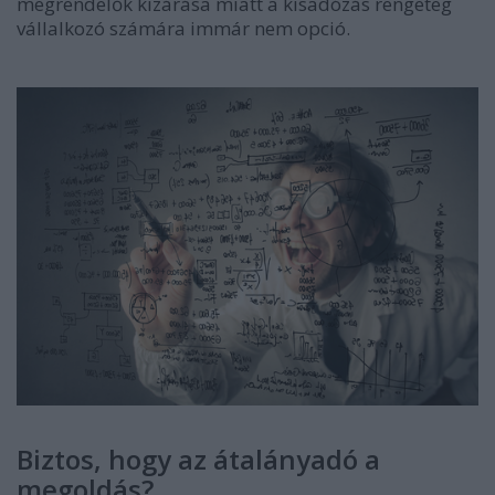
megrendelők kizárása miatt a kisadózás rengeteg
vállalkozó számára immár nem opció.
Biztos, hogy az átalányadó a
megoldás?