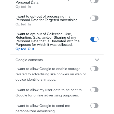
Personal Data.
fejében viszont ott az egyéni vállalkozóként fennálló,
Opted In
korlátlan anyagi felelősség.
I want to opt-out of processing my
Personal Data for Targeted Advertising.
Opted In
Ha többet szeretnél tudni az átalányadóról,
akkor
neked szól az Egyéni vállalkozók könyve
I want to opt-out of Collection, Use,
Retention, Sale, and/or Sharing of my
című e-bookunk
!
Personal Data that Is Unrelated with the
Purposes for which it was collected.
Nem csak adózás:
Opted Out
A legfontosabb vállalkozói alapismeretek
Google consents
Üzleti, pénzügyi tervezés alapjai, árazás
I want to allow Google to enable storage
Mindent az átalányadó 2023-as változásairól
related to advertising like cookies on web or
device identifiers in apps.
Mindent az iparűzési adó 2023-as
változásairól
I want to allow my user data to be sent to
Egyéni vállalkozás indításának lépései,
Google for online advertising purposes.
képernyőmentésekkel
Ajándék adókalkulátor csomag
, amellyel a
I want to allow Google to send me
cikkben szereplő példákat is készítettük
personalized advertising.