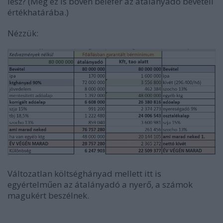
lesz? (Még ez is bőven belefér az átalányadó bevételi
értékhatárába.)
Nézzük:
Változatlan költséghányad mellett itt is
egyértelműen az átalányadó a nyerő, a számok
magukért beszélnek.