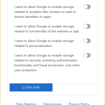
Minden évben az aktuális frissítésekkel
I want to allow Google to enable storage
related to analytics like cookies on web or
device identifiers in apps.
Egyéni vállalkozók könyve 2023
I want to allow Google to enable storage
related to functionality of the website or app.
I want to allow Google to enable storage
related to personalization.
Tanácsadás, és E-book, infotermék eladása
webáruházban
I want to allow Google to enable storage
related to security, including authentication
Ennél a vállalkozásnál a legjelentősebb költséged
functionality and fraud prevention, and other
(ami nagyjából együtt mozog majd a bevétellel) az
user protection.
on-line értékesítés reklámköltése lesz. Emellett
költened kell a webáruház fenntartására is, illetve
lesznek a vállalkozásod fenntartásával járó szokásos
CONFIRM
kiadások is. Azt feltételezzük, hogy költséghányadod
mindenkori árbevételed 25%-át teszi majd ki. A
példában szereplő árbevétel évi 25 millió forint.
Data Deletion
Data Access
Privacy Policy