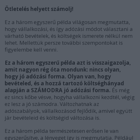
Ötletelés helyett számolj!
Ez a három egyszerű példa világosan megmutatta,
hogy vállalkozási, és így adózási módot választani a
várható bevételek, és költségek ismerete nélkül nem
lehet. Mellettük persze további szempontokat is
figyelembe kell venni.
Ez a három egyszerű példa azt is visszaigazolja,
amit nagyon rég óta mondunk: nincs olyan,
hogy jó adózási forma. Olyan van, hogy
bevételed, és a hozzá tartozó költséghányad
alapján a SZÁMODRA jó adózási forma.
És még
ez sincs kőbe vésve, hogyha vállalkozni kezdtél, végig
ez lesz a jó számodra. Változhatnak az
adószabályok, vállalkozásod fejlődik, amivel együtt
jár bevételeid és költségid változása is.
Ez a három példa természetesen erősen le van
egyszerűsítve, a lényeget így is megmutatja. Például