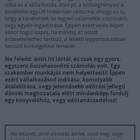
ritka az a vállalkozás, ahol pl. a költséghányad a
bevétellel együtt lineárisan változna. Ahogy az is,
hogy a bevételnek ne legyen valamiféle szezonális,
vagy egyéb ingadozása. Éppen ezért valós képet
akkor fogsz kapni, ha mindig az adott
árbevételedhez tartozó, a lehető legpontosabban
becsült költségekkel tervezel.
Ne feledd: amit itt láttál, ez csak egy gyors,
egyszerű összehasonlító számolás volt. Egy
szakember munkáját nem helyettesíti! Éppen
ezért vállalkozásod indítása, komolyabb
átalakítása, vagy jelentősebb adózási jellegű
döntés meghozatala előtt mindenképp fordulj
egy könyvelőhöz, vagy adótanácsadóhoz!
Ha tetszett, amit olvastál, kérlek, oszd meg, vagy