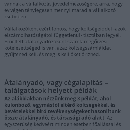
vannak a vállalkozás jövedelmezőségére, arra, hogy
év végén ténylegesen mennyi marad a vállalkozó
zsebében.
Vállalkozóként ezért fontos, hogy költségeiddel -azok
elszámolhatóságától függetlenül- tisztában legyél.
Emellett átalányadózóként számlamegőrzési
kötelezettséged is van, azaz költségszámláidat
gyűjtened kell, és meg is kell őket őrizned.
Átalányadó, vagy cégalapítás –
találgatások helyett példák
Az alábbiakban nézzünk meg 3 példát, ahol
különböző, egymástól eltérő költségekkel, és
bevételekkel bíró tevékenységeket hasonlítunk
össze átalányadó, és társasági adó alatt
. Az
egyszerűség kedvéért minden esetben főállással és