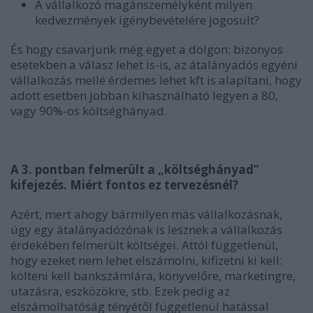
A vállalkozó magánszemélyként milyen
kedvezmények igénybevételére jogosult?
És hogy csavarjunk még egyet a dolgon: bizonyos
esetekben a válasz lehet is-is, az átalányadós egyéni
vállalkozás mellé érdemes lehet kft is alapítani, hogy
adott esetben jobban kihasználható legyen a 80,
vagy 90%-os költséghányad.
A 3. pontban felmerült a „költséghányad”
kifejezés. Miért fontos ez tervezésnél?
Azért, mert ahogy bármilyen más vállalkozásnak,
úgy egy átalányadózónak is lesznek a vállalkozás
érdekében felmerült költségei. Attól függetlenül,
hogy ezeket nem lehet elszámolni, kifizetni ki kell:
költeni kell bankszámlára, könyvelőre, marketingre,
utazásra, eszközökre, stb. Ezek pedig az
elszámolhatóság tényétől függetlenül hatással