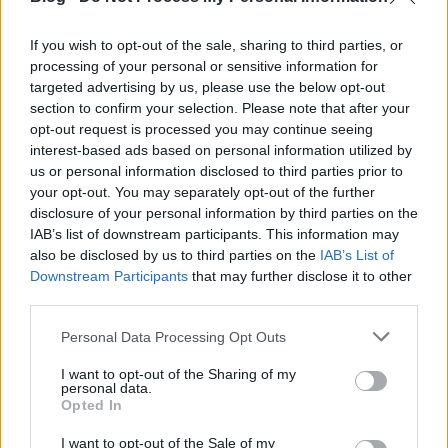
esetén:
If you wish to opt-out of the sale, sharing to third parties, or
processing of your personal or sensitive information for
targeted advertising by us, please use the below opt-out
section to confirm your selection. Please note that after your
opt-out request is processed you may continue seeing
interest-based ads based on personal information utilized by
us or personal information disclosed to third parties prior to
your opt-out. You may separately opt-out of the further
disclosure of your personal information by third parties on the
IAB’s list of downstream participants. This information may
also be disclosed by us to third parties on the
IAB’s List of
Downstream Participants
that may further disclose it to other
third parties.
A táblázatból kiderül, hogy átalányadózó egyéni
Please note that this website/app uses one or more Google
vállalkozóként év végén 13.097.280, míg egy Kft-ben
Personal Data Processing Opt Outs
services and may gather and store information including but
dolgozva 12.941.182 forint marad a zsebében. Ez
not limited to your visit or usage behaviour. You may click to
I want to opt-out of the Sharing of my
valamivel több, mint 156.000 forint előny az
personal data.
grant or deny consent to Google and its third-party tags to
átalányadós egyéni vállalkozás javára. Azaz
Opted In
use your data for below specified purposes in below Google
kizárólag a számokat nézve itt még nem éri meg a
consent section.
cégalapítás. Az évi plusz megmaradó 156.000 forint
I want to opt-out of the Sale of my