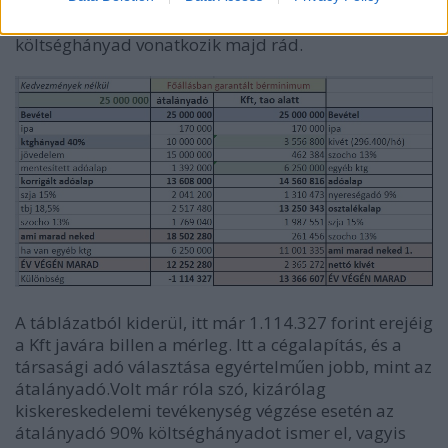
Átalányadós egyéni vállalkozóként itt is a 40%
költséghányad vonatkozik majd rád.
A táblázatból kiderül, itt már 1.114.327 forint erejéig
a Kft javára billen a mérleg. Itt a cégalapítás, és a
társasági adó választása egyértelműen jobb, mint az
átalányadó.Volt már róla szó, kizárólag
kiskereskedelemi tevékenység végzése esetén az
átalányadó 90% költséghányadot ismer el, vagyis