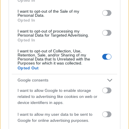
tisztán a tiéd volt: ez volt vállalkozásod profitja.
Opted In
use your data for below specified purposes in below Google
Vállalkozóként bevételed egy részét biztosan arra
consent section.
I want to opt-out of the Sale of my
fordítod, hogy bizniszed működjön: az erre fordított
Personal Data.
összeget nevezzük költséghányadnak. Eddig, ha
Opted In
katásként nem lépted át az évi 12 milliós árbevételt,
I want to opt-out of processing my
kb. mindegy volt, mennyi költséggel működsz.
Personal Data for Targeted Advertising.
Opted In
Ökölszabályként elég volt annyit megjegyezned
,
hogy átlépés esetén kb. 60% költséghányad az a
I want to opt-out of Collection, Use,
Retention, Sale, and/or Sharing of my
határ, ahol szinte biztos, hogy érdemes volt azonnal
Personal Data that Is Unrelated with the
tételes költségelszámolás alá átmenned.
Írtam is
Purposes for which it was collected.
Opted Out
róla egy blogbejegyzést, itt éred el:
https://vallalkozas-
Google consents
okosan.blog.hu/2019/10/28/mitoszok_helyett_ten
I want to allow Google to enable storage
Ebben a blogbejegyzésben 3 példán keresztül,
related to advertising like cookies on web or
táblázatokkal szemléltetve vezettem le, adott
device identifiers in apps.
költséghányad esetén meddig érdemes kata alatt
maradnod.
I want to allow my user data to be sent to
Google for online advertising purposes.