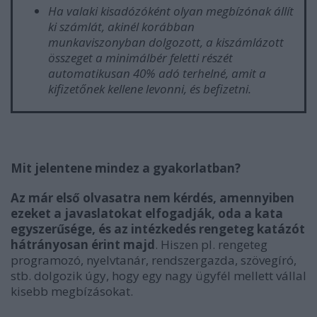
Ha valaki kisadózóként olyan megbízónak állít
ki számlát, akinél korábban
munkaviszonyban dolgozott, a kiszámlázott
összeget a minimálbér feletti részét
automatikusan 40% adó terhelné, amit a
kifizetőnek kellene levonni, és befizetni.
Mit jelentene mindez a gyakorlatban?
Az már első olvasatra nem kérdés, amennyiben
ezeket a javaslatokat elfogadják, oda a kata
egyszerűsége, és az intézkedés rengeteg katázót
hátrányosan érint majd
. Hiszen pl. rengeteg
programozó, nyelvtanár, rendszergazda, szövegíró,
stb. dolgozik úgy, hogy egy nagy ügyfél mellett vállal
kisebb megbízásokat.