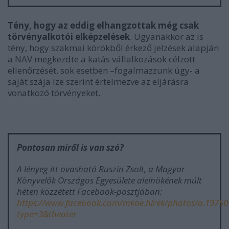
Tény, hogy az eddig elhangzottak még csak
törvényalkotói elképzelések
. Ugyanakkor az is
tény, hogy szakmai körökből érkező jelzések alapján
a NAV megkezdte a katás vállalkozások célzott
ellenőrzését, sok esetben –fogalmazzunk úgy- a
saját szája íze szerint értelmezve az eljárásra
vonatkozó törvényeket.
Pontosan miről is van szó?
A lényeg itt ovasható Ruszin Zsolt, a Magyar
Könyvelők Országos Egyesülete alelnökének múlt
héten közzétett Facebook-posztjában:
https://www.facebook.com/mkoe.hirek/photos/a.1975
type=3&theater