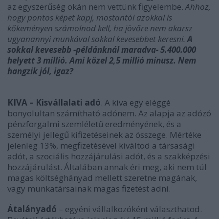
az egyszerűség okán nem vettünk figyelembe.
Ahhoz,
hogy pontos képet kapj, mostantól azokkal is
kőkeményen számolnod kell, ha jövőre nem akarsz
ugyanannyi munkával sokkal kevesebbet keresni.
A
sokkal kevesebb -példánknál maradva- 5.400.000
helyett 3 millió. Ami közel 2,5 millió mínusz. Nem
hangzik jól, igaz?
KIVA – Kisvállalati adó
. A kiva egy eléggé
bonyolultan számítható adónem. Az alapja az adózó
pénzforgalmi szemléletű eredményének, és a
személyi jellegű kifizetéseinek az összege. Mértéke
jelenleg 13%, megfizetésével kiváltod a társasági
adót, a szociális hozzájárulási adót, és a szakképzési
hozzájárulást. Általában annak éri meg, aki nem túl
magas költséghányad mellett szeretne magának,
vagy munkatársainak magas fizetést adni.
Átalányadó
– egyéni vállalkozóként választhatod.