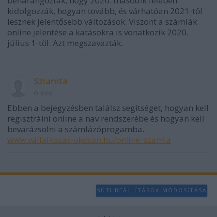
beharangozták, hogy 2020. második felében
kidolgozzák, hogyan tovább, és várhatóan 2021-től
lesznek jelentősebb változások. Viszont a számlák
online jelentése a katásokra is vonatkozik 2020.
július 1-től. Azt megszavazták.
Szianita
6 éve
Ebben a bejegyzésben találsz segítséget, hogyan kell
regisztrálni online a nav rendszerébe és hogyan kell
bevarázsolni a számlázóprogamba.
www.vallalkozas-okosan.hu/online_szamla
SÜTI BEÁLLÍTÁSOK MÓDOSÍTÁSA