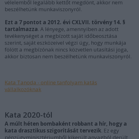
vélelemből legalább kettőt megdönt, akkor nem
beszélhetünk munkaviszonyról.
Ezt a 7 pontot a 2012. évi CXLVII. törvény 14. §
tartalmazza
. A lényege, amennyiben az adott
tevékenységet a megbízott saját időbeosztása
szerint, saját eszközeivel végzi úgy, hogy munkája
fölött a megbízónak nincs közvetlen utasítási joga,
akkor biztosan nem beszélhetünk munkaviszonyról.
Kata Tanoda - online tanfolyam katás
vállalkozóknak
Kata 2020-tól
A múlt héten bombaként robbant a hír, hogy a
kata drasztikus szigorítását tervezik
. Ez egy
pénzügyminisztériumből kikerült anyagból derült