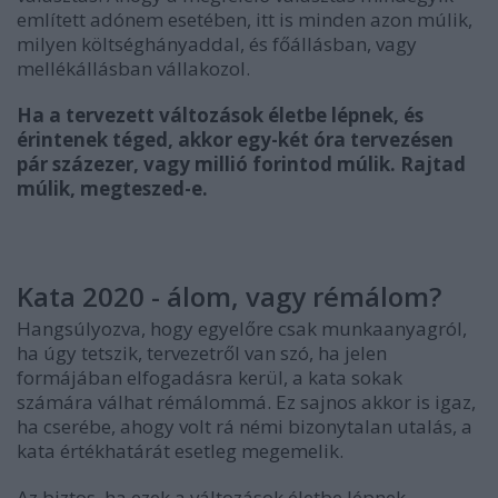
említett adónem esetében, itt is minden azon múlik,
milyen költséghányaddal, és főállásban, vagy
mellékállásban vállakozol.
Ha a tervezett változások életbe lépnek, és
érintenek téged, akkor egy-két óra tervezésen
pár százezer, vagy millió forintod múlik. Rajtad
múlik, megteszed-e.
Kata 2020 - álom, vagy rémálom?
Hangsúlyozva, hogy egyelőre csak munkaanyagról,
ha úgy tetszik, tervezetről van szó, ha jelen
formájában elfogadásra kerül, a kata sokak
számára válhat rémálommá. Ez sajnos akkor is igaz,
ha cserébe, ahogy volt rá némi bizonytalan utalás, a
kata értékhatárát esetleg megemelik.
Az biztos, ha ezek a változások életbe lépnek,