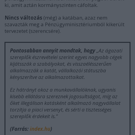
ki, amit aztán kormányszinten cáfoltak.
Nincs változás
(még) a katában, azaz nem
szavazták meg a Pénzügyminisztériumból kikerült
tervezetet (szerencsére).
Pontosabban annyit mondtak, hogy
„
Az ágazati
szereplők észrevételei szerint egyes nagyobb cégek
kijátsszák a szabályokat, és visszaélésszerűen
alkalmazzák a katát, vállalkozói státuszba
kényszerítve az alkalmazottaikat.
Ez hátrányt okoz a munkavállalóknak, ugyanis
kisebb ellátásra szereznek jogosultságot, míg az
őket illegálisan katásként alkalmazó nagyvállalat
torzítja a piaci versenyt, és sérti a tisztességes
szereplők érdekeit is.
”
(Forrás:
index.hu
)