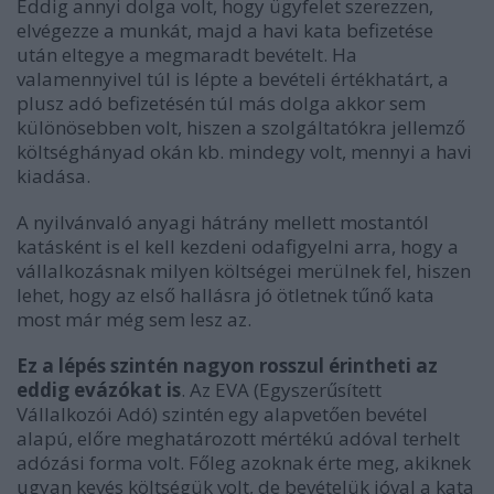
Eddig annyi dolga volt, hogy ügyfelet szerezzen,
elvégezze a munkát, majd a havi kata befizetése
után eltegye a megmaradt bevételt. Ha
valamennyivel túl is lépte a bevételi értékhatárt, a
plusz adó befizetésén túl más dolga akkor sem
különösebben volt, hiszen a szolgáltatókra jellemző
költséghányad okán kb. mindegy volt, mennyi a havi
kiadása.
A nyilvánvaló anyagi hátrány mellett mostantól
katásként is el kell kezdeni odafigyelni arra, hogy a
vállalkozásnak milyen költségei merülnek fel, hiszen
lehet, hogy az első hallásra jó ötletnek tűnő kata
most már még sem lesz az.
Ez a lépés szintén nagyon rosszul érintheti az
eddig evázókat is
. Az EVA (Egyszerűsített
Vállalkozói Adó) szintén egy alapvetően bevétel
alapú, előre meghatározott mértékú adóval terhelt
adózási forma volt. Főleg azoknak érte meg, akiknek
ugyan kevés költségük volt, de bevételük jóval a kata