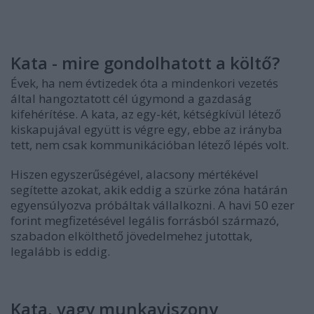
Kata - mire gondolhatott a költő?
Évek, ha nem évtizedek óta a mindenkori vezetés
által hangoztatott cél úgymond a gazdaság
kifehérítése. A kata, az egy-két, kétségkívül létező
kiskapujával együtt is végre egy, ebbe az irányba
tett, nem csak kommunikációban létező lépés volt.
Hiszen egyszerűségével, alacsony mértékével
segítette azokat, akik eddig a szürke zóna határán
egyensúlyozva próbáltak vállalkozni. A havi 50 ezer
forint megfizetésével legális forrásból származó,
szabadon elkölthető jövedelmehez jutottak,
legalább is eddig.
Kata, vagy munkaviszony