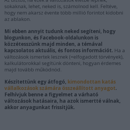
sokaknak, lehet, neked is, számolnod kell. Feltéve,
hogy nem akarsz évente több millió forintot kidobni
az ablakon.
Mi ebben annyit tudunk neked segíteni, hogy
blogunkon, és Facebook-oldalunkon is
közzétesszünk majd minden, a témával
kapcsolatos aktuális, és fontos információt.
Ha a
változások ismertek lesznek (=elfogadott törvények),
kalkulátorokkal segítünk dönteni, hogyan érdemes
majd tovább működnöd.
Készítettünk egy átfogó,
kimondottan katás
vállalkozások számára összeállított anyagot
.
Felhívjuk benne a figyelmet a várható
változások hatásaira, ha azok ismertté válnak,
akkor anyagunkat frissítjük.