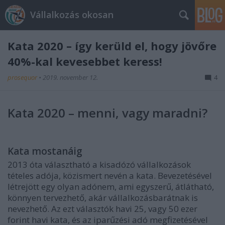
Vállalkozás okosan
Kata 2020 – így kerüld el, hogy jövőre
40%-kal kevesebbet keress!
prosequor
•
2019. november 12.
4
Kata 2020 – menni, vagy maradni?
Kata mostanáig
2013 óta választható a kisadózó vállalkozások
tételes adója, közismert nevén a kata. Bevezetésével
létrejött egy olyan adónem, ami egyszerű, átlátható,
könnyen tervezhető, akár vállalkozásbarátnak is
nevezhető. Az ezt választók havi 25, vagy 50 ezer
forint havi kata, és az iparűzési adó megfizetésével