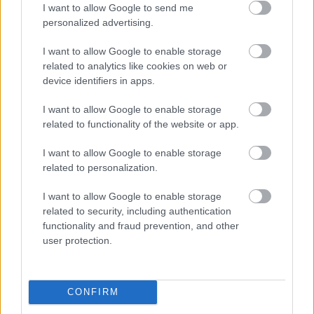
I want to allow Google to send me
personalized advertising.
I want to allow Google to enable storage
related to analytics like cookies on web or
device identifiers in apps.
I want to allow Google to enable storage
related to functionality of the website or app.
I want to allow Google to enable storage
Ez a grafikon az említett blogbehegyzésből való, az
related to personalization.
ott lévő 3 példa egyike. Példánkban egy
informatikus szerepel, akinek az adókon kívül havi
I want to allow Google to enable storage
related to security, including authentication
100.000 forint fix költsége van. A táblázatból kiderül,
functionality and fraud prevention, and other
még havi 2.000.000 forintos bevétel esetén is jobban
user protection.
jár katásként. Ez jövőre változhat. Ha érintett vagy,
számolnod kell, hogyan jársz a legjobban.
Szóval eddig, ha 12 millió alatt maradtál, ezzel nem
CONFIRM
különösebben kellett bajlódnod. Ha a változások életbe