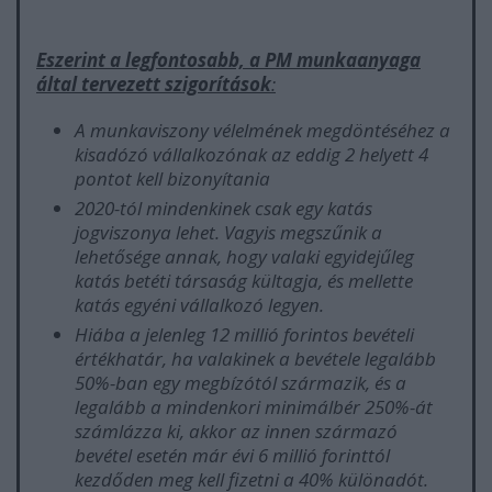
Eszerint a legfontosabb, a PM munkaanyaga
által tervezett szigorítások
:
A munkaviszony vélelmének megdöntéséhez a
kisadózó vállalkozónak az eddig 2 helyett 4
pontot kell bizonyítania
2020-tól mindenkinek csak egy katás
jogviszonya lehet. Vagyis megszűnik a
lehetősége annak, hogy valaki egyidejűleg
katás betéti társaság kültagja, és mellette
katás egyéni vállalkozó legyen.
Hiába a jelenleg 12 millió forintos bevételi
értékhatár, ha valakinek a bevétele legalább
50%-ban egy megbízótól származik, és a
legalább a mindenkori minimálbér 250%-át
számlázza ki, akkor az innen származó
bevétel esetén már évi 6 millió forinttól
kezdőden meg kell fizetni a 40% különadót.