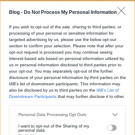
Mivel sokakat érintő témáról van szó,
folyamatosan nyomon követjük az
Blog -
Do Not Process My Personal Information
eseményeket.
Ha azonnal, első kézből, hiteles forrásból
If you wish to opt-out of the sale, sharing to third parties, or
processing of your personal or sensitive information for
szeretnél értesülni a téged is érintő
targeted advertising by us, please use the below opt-out
változásokról, kattints, és
iratkozz fel
section to confirm your selection. Please note that after your
hírlevelünkre
!
opt-out request is processed you may continue seeing
interest-based ads based on personal information utilized by
us or personal information disclosed to third parties prior to
your opt-out. You may separately opt-out of the further
disclosure of your personal information by third parties on the
Kata 2020 után – ezt tedd, ha nem
IAB’s list of downstream participants. This information may
akarsz 40%-kal kevesebbet keresni
also be disclosed by us to third parties on the
IAB’s List of
Downstream Participants
that may further disclose it to other
third parties.
Bevétel, költség és profit
Please note that this website/app uses one or more Google
Personal Data Processing Opt Outs
Katásként eddig egyszerű volt az életed
.
services and may gather and store information including but
Bevételedből kifizetted a havi katát, rendezted
not limited to your visit or usage behaviour. You may click to
I want to opt-out of the Sharing of my
vállalkozásod többi költségét, és ami megmaradt, az
personal data.
grant or deny consent to Google and its third-party tags to