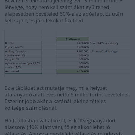
Bevételi értékhatára jelenleg évi 15 millió forint. A
lényege, hogy nem kell számlákat gyűjtened,
alapesetben bevételed 60%-a az adóalap. Ez után
kell szja-t, és járulékokat fizetned.
Ez a táblázat azt mutatja meg, mi a helyzet
átalányadó alatt éves nettó 6 millió forint bevételnél.
Eszerint jobb akár a katánál, akár a tételes
költségelszámolásnál.
Ha főállásban vállalkozol, és költséghányadod
alacsony (40% alatt van), főleg akkor lehet jó
választás. Ahogy a megfelelő választás mindegyik