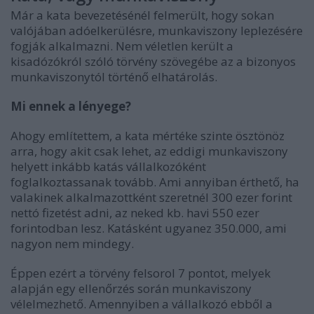
Már a kata bevezetésénél felmerült, hogy sokan
valójában adóelkerülésre, munkaviszony leplezésére
fogják alkalmazni. Nem véletlen került a
kisadózókról szóló törvény szövegébe az a bizonyos
munkaviszonytól történő elhatárolás.
Mi ennek a lényege?
Ahogy említettem, a kata mértéke szinte ösztönöz
arra, hogy akit csak lehet, az eddigi munkaviszony
helyett inkább katás vállalkozóként
foglalkoztassanak tovább. Ami annyiban érthető, ha
valakinek alkalmazottként szeretnél 300 ezer forint
nettó fizetést adni, az neked kb. havi 550 ezer
forintodban lesz. Katásként ugyanez 350.000, ami
nagyon nem mindegy.
Éppen ezért a törvény felsorol 7 pontot, melyek
alapján egy ellenőrzés során munkaviszony
vélelmezhető. Amennyiben a vállalkozó ebből a