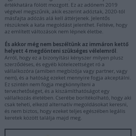
értékhatára fölött mozgott. Ez az adónem 2019
végével megszűnik, akik eszerint adóztak, 2020-tól
másfajta adózás alá kell áttérjenek. Jelentős
részüknek a kata megoldást jelenthet. Feltéve, hogy
az említett változások nem lépnek életbe.
És akkor még nem beszéltünk az immáron kettő
helyett 4 megdönteni szükséges vélelemről
.
Arról, hogy ez a bizonyítási kényszer milyen plusz
szerződéses, és egyéb kötelezettséget ró a
vállalkozóra (amiben megbízója vagy partner, vagy
nem), és a hatóság ezeket mennyire fogja akceptálni.
Ez szintén nem fogja megkönnyíteni a
tervezhetőséget, és a kiszámíthatóságot egy
vállalkozás életében. Cserébe borítékolható, hogy aki
csak teheti, elkezd alternatív megoldásokat keresni,
és nem biztos, hogy ezeket teljes egészében legális
keretek között találja majd meg.