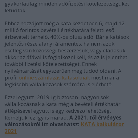
gyakorlatilag minden adófizetési kötelezettségüket
letudták.
Ehhez hozzájött még a kata kezdetben 6, majd 12
millió forintos bevételi értékhatára feletti eső
árbevételt terhelő, 40%-os plusz adó. Bár a katások
jelentős része alanyi áfamentes, ha nem azok,
esetleg van közösségi beszerzésük, vagy eladásuk,
akkor az áfával is foglalkozni kell, és az is jelenthet
további fizetési kötelezettséget. Ennek
nyilvántartását egyszerűen meg tudod oldani. A
profi,
online számlázás katásoknak
most már a
legkisebb vállalkozások számára is elérhető.
Ezzel együtt -2019-ig biztosan- nagyon sok
vállalkozásnak a kata még a bevételi értékhatár
átlépésével együtt is egy kedvező lehetőség.
Reméljük, ez így is marad.
A 2021. től érvényes
változásokról itt olvashatsz:
KATA kalkulátor
2021