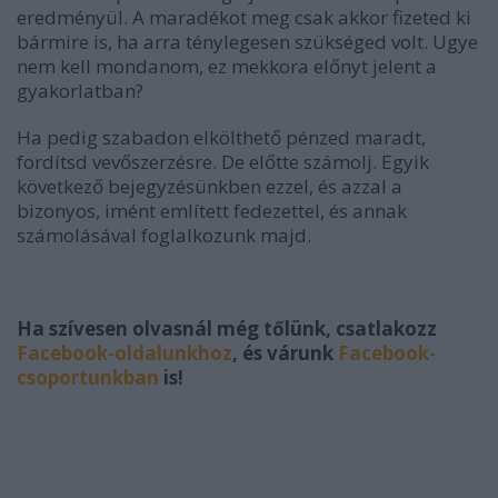
eredményül. A maradékot meg csak akkor fizeted ki
bármire is, ha arra ténylegesen szükséged volt. Ugye
nem kell mondanom, ez mekkora előnyt jelent a
gyakorlatban?
Ha pedig szabadon elkölthető pénzed maradt,
fordítsd vevőszerzésre. De előtte számolj. Egyik
következő bejegyzésünkben ezzel, és azzal a
bizonyos, imént említett fedezettel, és annak
számolásával foglalkozunk majd.
Ha szívesen olvasnál még tőlünk, csatlakozz
Facebook-oldalunkhoz
, és várunk
Facebook-
csoportunkban
is!