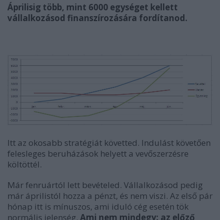
Áprilisig több, mint 6000 egységet kellett
vállalkozásod finanszírozására fordítanod.
Itt az okosabb stratégiát követted. Indulást követően
felesleges beruházások helyett a vevőszerzésre
költöttél.
Már fenruártól lett bevételed. Vállalkozásod pedig
már áprilistól hozza a pénzt, és nem viszi. Az első pár
hónap itt is mínuszos, ami iduló cég esetén tök
normális jelenség.
Ami nem mindegy: az előző