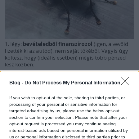
1. légy:
bevételedből finanszírozol
(igen, a vevőid
fizették ki az autód), nem saját tőkéből. Vagyis úgy
költesz, hogy (ideális esetben) mégis több pénzed
lesz közben.
2. légy: ha csak a valóban szükséges pillanatban
Blog -
Do Not Process My Personal Information
ruházol be (és veszel a nyakadba ezzel rendszeres,
hosszú távú fizetnivalót!), azzal a lehető
legalacsonyabban tudod tartani céged állandó,
If you wish to opt-out of the sale, sharing to third parties, or
tőkédet/bevételedet mindenképpen amortizáló fix
processing of your personal or sensitive information for
kiadásaidat. Ezzel nagyban növelted vállalkozásod
targeted advertising by us, please use the below opt-out
section to confirm your selection. Please note that after your
rugalmasságát, mozgásterét.
opt-out request is processed you may continue seeing
interest-based ads based on personal information utilized by
us or personal information disclosed to third parties prior to