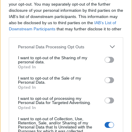
your opt-out. You may separately opt-out of the further
Tényleg muszáj ennyit költened?
disclosure of your personal information by third parties on the
IAB’s list of downstream participants. This information may
Számos üzleti ötlet átbeszélésénél kb. a második
also be disclosed by us to third parties on the
IAB’s List of
mondat volt, hogy veszünk ezt, meg azt,
Downstream Participants
that may further disclose it to other
továbbá amazt is és toronyórát lánccal.
third parties.
Ekkor mindig megkérdezem: minek? Egyáltalán
Please note that this website/app uses one or more Google
Personal Data Processing Opt Outs
tudjuk, hogy kell-e? Mire kell? Hetente/havonta
services and may gather and store information including but
mennyi időre kell?
not limited to your visit or usage behaviour. You may click to
I want to opt-out of the Sharing of my
personal data.
grant or deny consent to Google and its third-party tags to
Opted In
Igen, tök menő egy 700 ezres MacBook, meg 250
use your data for below specified purposes in below Google
ezerért a Samsung legújabb csúcskészüléke. A baj
consent section.
I want to opt-out of the Sale of my
mindössze annyi velük, magától egyik sem kezd kel
Personal Data.
bevételt, és profitot termelni neked.
Opted In
I want to opt-out of processing my
Ettől függetlenül, ha sok pénzed van, vedd meg.
Personal Data for Targeted Advertising.
Ha így csinálod, hamarosan nem lesz sok pénzed.
Opted In
Ha nincs sok pénzed, vagy ERRE nincs sok pénzed,
I want to opt-out of Collection, Use,
Retention, Sale, and/or Sharing of my
akkor előtte gondolkozz egy kicsit.Netezni, céges
Personal Data that Is Unrelated with the
levelezőt használni, honlapot szerkeszteni, excelt
Purposes for which it was collected.