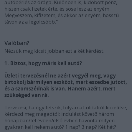
autóbérlés az drága. Különben is, kidobott pénz,
hiszen csak fizetek érte, és sose lesz az enyém.
Megveszem, kifizetem, és akkor az enyém, hosszú
távon az a legolcsóbb.”
Valóban?
Nézzük meg kicsit jobban ezt a két kérdést.
1. Biztos, hogy máris kell autó?
Üzleti tervezésnél ne azért vegyél meg, vagy
birtokolj bármilyen eszközt, mert eszedbe jutott,
és a szomszédnak is van. Hanem azért, mert
szükséged van rá.
Tervezési, ha úgy tetszik, folyamat-oldalról közelítve,
kérdezd meg magadtól: indulást követő három
hónapban/fél évben/első évben havonta milyen
gyakran kell nekem autó? 1 nap? 3 nap? Két hét?