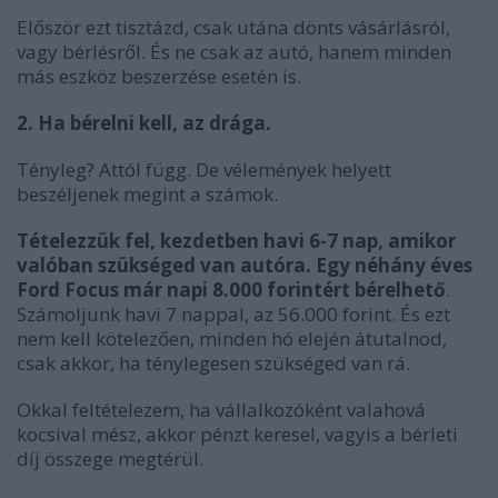
Először ezt tisztázd, csak utána dönts vásárlásról,
vagy bérlésről. És ne csak az autó, hanem minden
más eszköz beszerzése esetén is.
2. Ha bérelni kell, az drága.
Tényleg? Attól függ. De vélemények helyett
beszéljenek megint a számok.
Tételezzük fel, kezdetben havi 6-7 nap, amikor
valóban szükséged van autóra. Egy néhány éves
Ford Focus már napi 8.000 forintért bérelhető
.
Számoljunk havi 7 nappal, az 56.000 forint. És ezt
nem kell kötelezően, minden hó elején átutalnod,
csak akkor, ha ténylegesen szükséged van rá.
Okkal feltételezem, ha vállalkozóként valahová
kocsival mész, akkor pénzt keresel, vagyis a bérleti
díj összege megtérül.