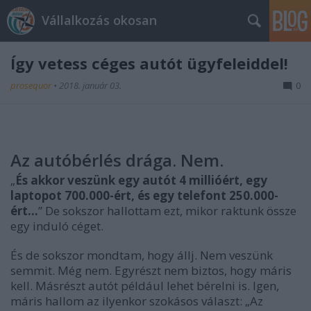
Vállalkozás okosan
Így vetess céges autót ügyfeleiddel!
prosequor
•
2018. január 03.
0
Az autóbérlés drága. Nem.
„
És akkor veszünk egy autót 4 millióért, egy
laptopot 700.000-ért, és egy telefont 250.000-
ért…
” De sokszor hallottam ezt, mikor raktunk össze
egy induló céget.
És de sokszor mondtam, hogy állj. Nem veszünk
semmit. Még nem. Egyrészt nem biztos, hogy máris
kell. Másrészt autót például lehet bérelni is. Igen,
máris hallom az ilyenkor szokásos választ: „Az