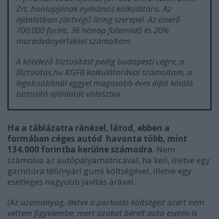
Zrt. honlapjának nyilvános kalkulátora. Az
ajánlatban zártvégű lízing szerepel. Az önerő
700.000 forint, 36 hónap futamidő és 20%
maradványértékkel számoltam.
A kötelező biztosítást pedig budapesti cégre, a
Biztositas.hu KGFB kalkulátorával számoltam, a
legolcsóbbnál eggyel magasabb éves díjat kínáló
biztosító ajánlatát választva.
Ha a táblázatra ránézel, látod, ebben a
formában céges autód havonta több, mint
134.000 forintba kerülne számodra
. Nem
számolva az autópályamatricával, ha kell, illetve egy
garnitúra téli/nyári gumi költségével, illetve egy
esetleges nagyobb javítás árával.
(Az üzemanyag, illetve a parkolás költségeit azért nem
vettem figyelembe, mert azokat bérelt autó esetén is