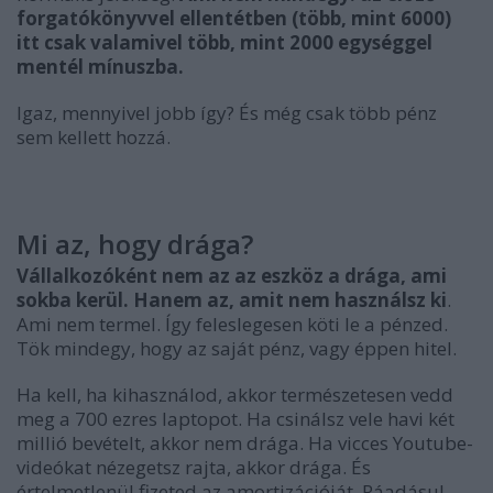
forgatókönyvvel ellentétben (több, mint 6000)
itt csak valamivel több, mint 2000 egységgel
mentél mínuszba.
Igaz, mennyivel jobb így? És még csak több pénz
sem kellett hozzá.
Mi az, hogy drága?
Vállalkozóként nem az az eszköz a drága, ami
sokba kerül. Hanem az, amit nem használsz ki
.
Ami nem termel. Így feleslegesen köti le a pénzed.
Tök mindegy, hogy az saját pénz, vagy éppen hitel.
Ha kell, ha kihasználod, akkor természetesen vedd
meg a 700 ezres laptopot. Ha csinálsz vele havi két
millió bevételt, akkor nem drága. Ha vicces Youtube-
videókat nézegetsz rajta, akkor drága. És
értelmetlenül fizeted az amortizációját. Ráadásul