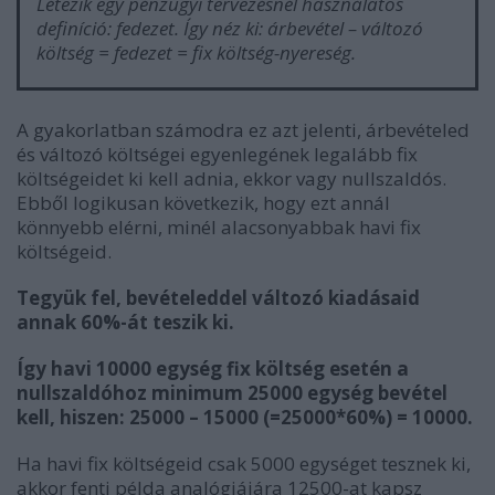
Létezik egy pénzügyi tervezésnél használatos
definíció: fedezet. Így néz ki: árbevétel – változó
költség = fedezet = fix költség-nyereség.
A gyakorlatban számodra ez azt jelenti, árbevételed
és változó költségei egyenlegének legalább fix
költségeidet ki kell adnia, ekkor vagy nullszaldós.
Ebből logikusan következik, hogy ezt annál
könnyebb elérni, minél alacsonyabbak havi fix
költségeid.
Tegyük fel, bevételeddel változó kiadásaid
annak 60%-át teszik ki.
Így havi 10000 egység fix költség esetén a
nullszaldóhoz minimum 25000 egység bevétel
kell, hiszen: 25000 – 15000 (=25000*60%) = 10000.
Ha havi fix költségeid csak 5000 egységet tesznek ki,
akkor fenti példa analógiájára 12500-at kapsz