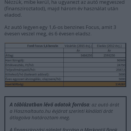
Nézzük, mibe kerül, ha ugyanezt az autó megveszed
(finanszíroztatod), majd három év használat után
eladod.
Az autó legyen egy 1,6-os benzines Focus, amit 3
évesen veszel meg, és 6 évesen eladsz.
A táblázatban lévő adatok forrása
: az autó árát
a Hasznaltauto.hu évjárat szerinti kínálati árát
átlagolva határoztam meg.
A finanszírozási ajánlat forrása a Merkantil Bank