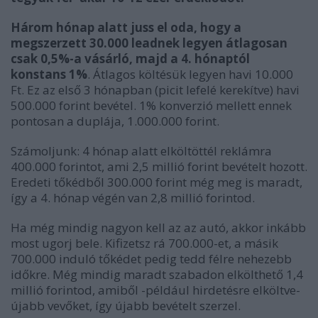
Három hónap alatt juss el oda, hogy a
megszerzett 30.000 leadnek legyen átlagosan
csak 0,5%-a vásárló, majd a 4. hónaptól
konstans 1%
. Átlagos költésük legyen havi 10.000
Ft. Ez az első 3 hónapban (picit lefelé kerekítve) havi
500.000 forint bevétel. 1% konverzió mellett ennek
pontosan a duplája, 1.000.000 forint.
Számoljunk: 4 hónap alatt elköltöttél reklámra
400.000 forintot, ami 2,5 millió forint bevételt hozott.
Eredeti tőkédből 300.000 forint még meg is maradt,
így a 4. hónap végén van 2,8 millió forintod.
Ha még mindig nagyon kell az az autó, akkor inkább
most ugorj bele. Kifizetsz rá 700.000-et, a másik
700.000 induló tőkédet pedig tedd félre nehezebb
időkre. Még mindig maradt szabadon elkölthető 1,4
millió forintod, amiből -például hirdetésre elköltve-
újabb vevőket, így újabb bevételt szerzel.