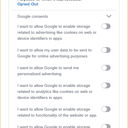
Opted Out
kezelni nem tökéletes egy 150.000 forintos gép? Egy
olcsóbb telefonon nem ugyanúgy elérnek? Néha egy-
Google consents
két gyors Facebook, vagy Instagram posztot össze
lehet rajta dobni?
I want to allow Google to enable storage
related to advertising like cookies on web or
Ha válaszod mindhárom kérdésre igen, akkor
device identifiers in apps.
felesleges közel 1 millió forintot elköltened
olyan feladatokra, amelyek megoldása hasonló
I want to allow my user data to be sent to
idő alatt, teljes biztonsággal negyed annyiból is
Google for online advertising purposes.
lehetséges.
I want to allow Google to send me
personalized advertising.
Ezeket az összegeket –főleg vállalkozásod
I want to allow Google to enable storage
kezdeti fázisában- termékfejlesztésre, és
related to analytics like cookies on web or
vevőszerzésre fordítsd! Nagyon nem mindegy,
device identifiers in apps.
meddig költesz saját zsebből, avagy mikortól
bevételeidből.
I want to allow Google to enable storage
related to functionality of the website or app.
Az alábbi két diagram világosan megmutatja, mire
I want to allow Google to enable storage