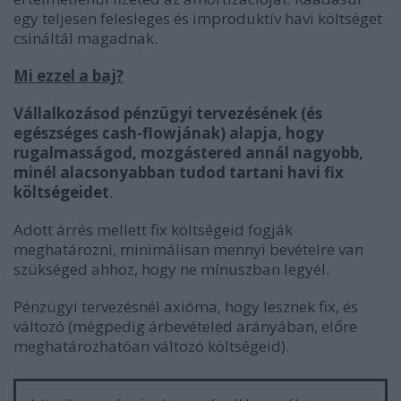
egy teljesen felesleges és improduktív havi költséget
csináltál magadnak.
Mi ezzel a baj?
Vállalkozásod pénzügyi tervezésének (és
egészséges cash-flowjának) alapja, hogy
rugalmasságod, mozgástered annál nagyobb,
minél alacsonyabban tudod tartani havi fix
költségeidet
.
Adott árrés mellett fix költségeid fogják
meghatározni, minimálisan mennyi bevételre van
szükséged ahhoz, hogy ne mínuszban legyél.
Pénzügyi tervezésnél axióma, hogy lesznek fix, és
változó (mégpedig árbevételed arányában, előre
meghatározhatóan változó költségeid).