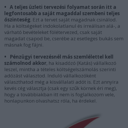
•
A teljes üzleti tervezési folyamat során itt a
legfontosabb a saját magaddal szembeni teljes
őszinteség
. Ezt a tervet saját magadnak csinálod.
Ha a költségeket indokolatlanul és irreálisan alá-, a
várható bevételeket fölétervezed, csak saját
magadat csapod be, cserébe az esetleges bukás sem
másnak fog fájni.
•
Pénzügyi tervezésnél más szemlélettel kell
számolnod akkor
, ha kisadózó (Katás) vállalkozó
leszel, mintha a tételes költségelszámolás szerinti
adózást választod. Induló vállalkozóként
választhatod még a kisvállalati adót is. Ezt annyira
kevés cég választja (csak egy szűk körnek éri meg),
hogy a továbbiakban itt nem is foglalkozom vele,
honlapunkon olvashatsz róla, ha érdekel.