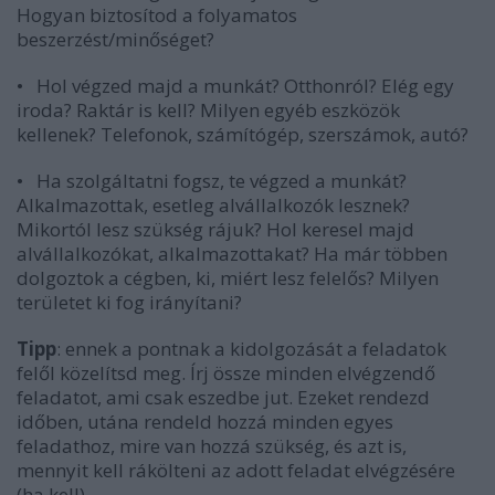
Hogyan biztosítod a folyamatos
beszerzést/minőséget?
•
Hol végzed majd a munkát? Otthonról? Elég egy
iroda? Raktár is kell? Milyen egyéb eszközök
kellenek? Telefonok, számítógép, szerszámok, autó?
•
Ha szolgáltatni fogsz, te végzed a munkát?
Alkalmazottak, esetleg alvállalkozók lesznek?
Mikortól lesz szükség rájuk? Hol keresel majd
alvállalkozókat, alkalmazottakat? Ha már többen
dolgoztok a cégben, ki, miért lesz felelős? Milyen
területet ki fog irányítani?
Tipp
: ennek a pontnak a kidolgozását a feladatok
felől közelítsd meg. Írj össze minden elvégzendő
feladatot, ami csak eszedbe jut. Ezeket rendezd
időben, utána rendeld hozzá minden egyes
feladathoz, mire van hozzá szükség, és azt is,
mennyit kell rákölteni az adott feladat elvégzésére
(ha kell).