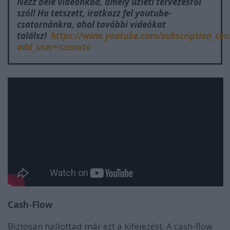
Nézz bele videónkba, amely üzleti tervezésről
szól! Ha tetszett, iratkozz fel youtube-
csatornánkra, ahol további videókat
találsz!
https://www.youtube.com/subscription_cen
add_user=szianita
Cash-Flow
Biztosan hallottad már ezt a kifejezést. A cash-flow