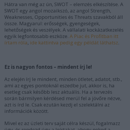
Hátra van még az ún, SWOT – elemzés elkészítése. A
SWOT egy angol mozaikszó, az angol Strength,
Weaknesses, Opportunities és Threats szavakból áll
össze. Magyarul: erősségek, gyengeségek,
lehetőségek és veszélyek. A vállalati kockázatkezelés
egyik legfontosabb eszköze.
A Piac és Profitban itt
írtam róla
,
ide kattintva pedig egy példát láthatsz
.
Ez is nagyon fontos – mindent írj le!
Az elején írj le mindent, minden ötletet, adatot, stb.,
ami az egyes pontoknál eszedbe jut, akkor is, ha
esetleg csak később lesz aktuális. Ha a tervezés
során bármilyen kérdésed merül fel a jövőre nézve,
azt is írd le. Csak ezután kezdj el szelektálni az
információk között.
Mivel ez az üzleti terv saját célra készül, fogalmazz
úgy, és rendezd úgy a leírtakat, ahogy neked a