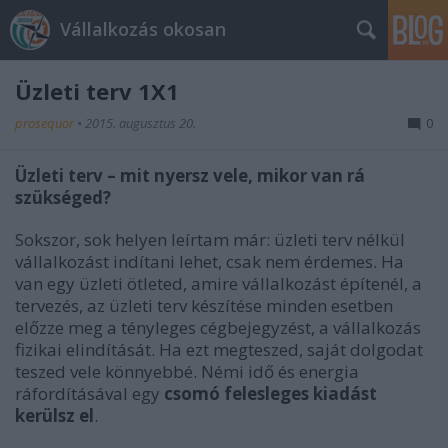
Vállalkozás okosan
Üzleti terv 1X1
prosequor
•
2015. augusztus 20.
0
Üzleti terv – mit nyersz vele, mikor van rá
szükséged?
Sokszor, sok helyen leírtam már: üzleti terv nélkül
vállalkozást indítani lehet, csak nem érdemes. Ha
van egy üzleti ötleted, amire vállalkozást építenél, a
tervezés, az üzleti terv készítése minden esetben
előzze meg a tényleges cégbejegyzést, a vállalkozás
fizikai elindítását. Ha ezt megteszed, saját dolgodat
teszed vele könnyebbé. Némi idő és energia
ráfordításával egy
csomó felesleges kiadást
kerülsz el
.