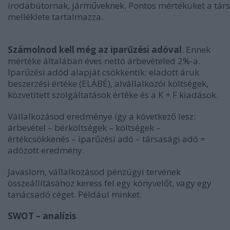
irodabútornak, járműveknek. Pontos mértéküket a tár
melléklete tartalmazza.
Számolnod kell még az iparűzési adóval
. Ennek
mértéke általában éves nettó árbevételed 2%-a.
Iparűzési adód alapját csökkentik: eladott áruk
beszerzési értéke (ELÁBÉ), alvállalkozói költségek,
közvetített szolgáltatások értéke és a K + F kiadások.
Vállalkozásod eredménye így a következő lesz:
árbevétel – bérköltségek – költségek –
értékcsökkenés – iparűzési adó – társasági adó =
adózott eredmény.
Javaslom, vállalkozásod pénzügyi tervének
összeállításához keress fel egy könyvelőt, vagy egy
tanácsadó céget. Például minket.
SWOT – analízis