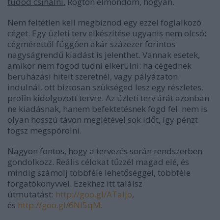
tudod csinálni.
Rögtön elmondom, hogyan.
Nem feltétlen kell megbíznod egy ezzel foglalkozó
céget. Egy üzleti terv elkészítése ugyanis nem olcsó:
cégmérettől függően akár százezer forintos
nagyságrendű kiadást is jelenthet. Vannak esetek,
amikor nem fogod tudni elkerülni: ha cégednek
beruházási hitelt szeretnél, vagy pályázaton
indulnál, ott biztosan szükséged lesz egy részletes,
profin kidolgozott tervre. Az üzleti terv árát azonban
ne kiadásnak, hanem befektetésnek fogd fel: nem is
olyan hosszú távon meglétével sok időt, így pénzt
fogsz megspórolni.
Nagyon fontos, hogy a tervezés során rendszerben
gondolkozz. Reális célokat tűzzél magad elé, és
mindig számolj többféle lehetőséggel, többféle
forgatókönyvvel. Ezekhez itt találsz
útmutatást:
http://goo.gl/ATaIjo
,
és
http://goo.gl/6Nl5qM
.