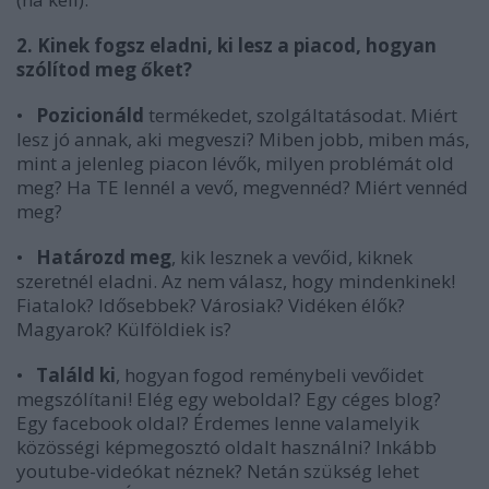
2. Kinek fogsz eladni, ki lesz a piacod, hogyan
szólítod meg őket?
•
Pozicionáld
termékedet, szolgáltatásodat. Miért
lesz jó annak, aki megveszi? Miben jobb, miben más,
mint a jelenleg piacon lévők, milyen problémát old
meg? Ha TE lennél a vevő, megvennéd? Miért vennéd
meg?
•
Határozd meg
, kik lesznek a vevőid, kiknek
szeretnél eladni. Az nem válasz, hogy mindenkinek!
Fiatalok? Idősebbek? Városiak? Vidéken élők?
Magyarok? Külföldiek is?
•
Találd ki
,
hogyan fogod reménybeli vevőidet
megszólítani! Elég egy weboldal? Egy céges blog?
Egy facebook oldal? Érdemes lenne valamelyik
közösségi képmegosztó oldalt használni? Inkább
youtube-videókat néznek? Netán szükség lehet