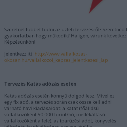
Szeretnél többet tudni az üzleti tervezésről? Szeretnéd l
gyakorlatban hogy működik?
Ha igen, várunk következ
Képzésünkön!
Jelentkezz itt:
http://www.vallalkozas-
okosan.hu/vallalkozoi_kepzes_jelentkezesi_lap
Tervezés Katás adózás esetén
Katás adózás esetén könnyű dolgod lesz. Mivel ez
egy fix adó, a tervezés során csak össze kell adni
várható havi kiadásaidat: a katát (főállású
vállalkozóként 50.000 forint/hó, mellékállású
vállalkozóként a fele), az iparűzési adót, könyvelés
költségét, bankköltséget, ezeken kívül a