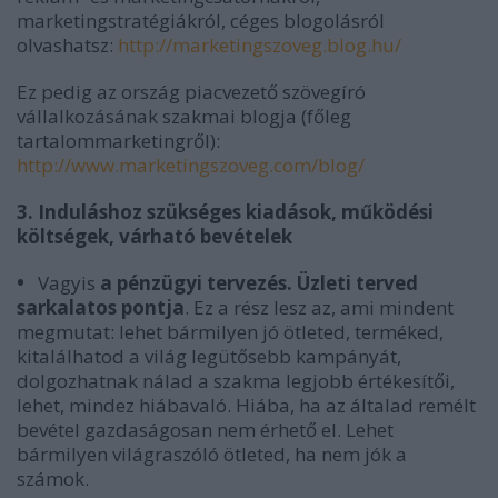
marketingstratégiákról, céges blogolásról
olvashatsz:
http://marketingszoveg.blog.hu/
Ez pedig az ország piacvezető szövegíró
vállalkozásának szakmai blogja (főleg
tartalommarketingről):
http://www.marketingszoveg.com/blog/
3. Induláshoz szükséges kiadások, működési
költségek, várható bevételek
•
Vagyis
a pénzügyi tervezés. Üzleti terved
sarkalatos pontja
. Ez a rész lesz az, ami mindent
megmutat: lehet bármilyen jó ötleted, terméked,
kitalálhatod a világ legütősebb kampányát,
dolgozhatnak nálad a szakma legjobb értékesítői,
lehet, mindez hiábavaló. Hiába, ha az általad remélt
bevétel gazdaságosan nem érhető el. Lehet
bármilyen világraszóló ötleted, ha nem jók a
számok.