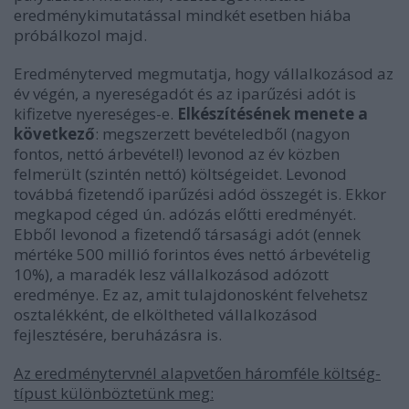
eredménykimutatással mindkét esetben hiába
próbálkozol majd.
Eredményterved megmutatja, hogy vállalkozásod az
év végén, a nyereségadót és az iparűzési adót is
kifizetve nyereséges-e.
Elkészítésének menete a
következő
: megszerzett bevételedből (nagyon
fontos, nettó árbevétel!) levonod az év közben
felmerült (szintén nettó) költségeidet. Levonod
továbbá fizetendő iparűzési adód összegét is. Ekkor
megkapod céged ún. adózás előtti eredményét.
Ebből levonod a fizetendő társasági adót (ennek
mértéke 500 millió forintos éves nettó árbevételig
10%), a maradék lesz vállalkozásod adózott
eredménye. Ez az, amit tulajdonosként felvehetsz
osztalékként, de elköltheted vállalkozásod
fejlesztésére, beruházásra is.
Az eredménytervnél alapvetően háromféle költség-
típust különböztetünk meg: