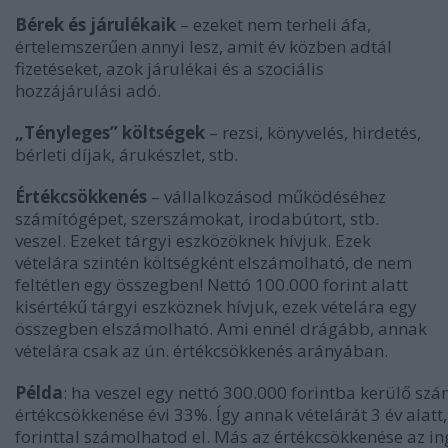
Bérek és járulékaik
– ezeket nem terheli áfa,
értelemszerűen annyi lesz, amit év közben adtál
fizetéseket, azok járulékai és a szociális
hozzájárulási adó.
„Tényleges” költségek
– rezsi, könyvelés, hirdetés,
bérleti díjak, árukészlet, stb.
Értékcsökkenés
– vállalkozásod működéséhez
számítógépet, szerszámokat, irodabútort, stb.
veszel. Ezeket tárgyi eszközöknek hívjuk. Ezek
vételára szintén költségként elszámolható, de nem
feltétlen egy összegben! Nettó 100.000 forint alatt
kisértékű tárgyi eszköznek hívjuk, ezek vételára egy
összegben elszámolható. Ami ennél drágább, annak
vételára csak az ún. értékcsökkenés arányában.
Példa
: ha veszel egy nettó 300.000 forintba kerülő sz
értékcsökkenése évi 33%. Így annak vételárát 3 év alatt
forinttal számolhatod el. Más az értékcsökkenése az in