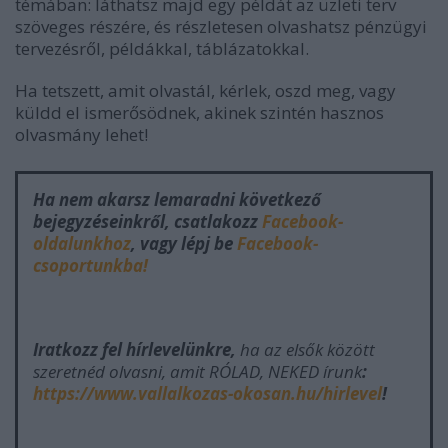
témában: láthatsz majd egy példát az üzleti terv
szöveges részére, és részletesen olvashatsz pénzügyi
tervezésről, példákkal, táblázatokkal.
Ha tetszett, amit olvastál, kérlek, oszd meg, vagy
küldd el ismerősödnek, akinek szintén hasznos
olvasmány lehet!
Ha nem akarsz lemaradni következő
bejegyzéseinkről, csatlakozz
Facebook-
oldalunkhoz
, vagy lépj be
Facebook-
csoportunkba!
Iratkozz fel hírlevelünkre,
ha az elsők között
szeretnéd olvasni, amit RÓLAD, NEKED írunk
:
https://www.vallalkozas-okosan.hu/hirlevel
!