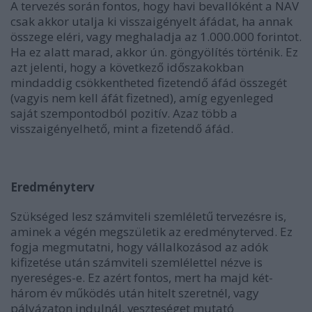
A tervezés során fontos, hogy havi bevallóként a NAV
csak akkor utalja ki visszaigényelt áfádat, ha annak
összege eléri, vagy meghaladja az 1.000.000 forintot.
Ha ez alatt marad, akkor ún. göngyölítés történik. Ez
azt jelenti, hogy a következő időszakokban
mindaddig csökkentheted fizetendő áfád összegét
(vagyis nem kell áfát fizetned), amíg egyenleged
saját szempontodból pozitív. Azaz több a
visszaigényelhető, mint a fizetendő áfád.
Eredményterv
Szükséged lesz számviteli szemléletű tervezésre is,
aminek a végén megszületik az eredményterved. Ez
fogja megmutatni, hogy vállalkozásod az adók
kifizetése után számviteli szemlélettel nézve is
nyereséges-e. Ez azért fontos, mert ha majd két-
három év működés után hitelt szeretnél, vagy
pályázaton indulnál, veszteséget mutató