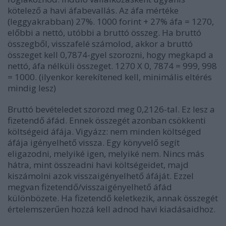
kötelező a havi áfabevallás. Az áfa mértéke
(leggyakrabban) 27%. 1000 forint + 27% áfa = 1270,
előbbi a nettó, utóbbi a bruttó összeg. Ha bruttó
összegből, visszafelé számolod, akkor a bruttó
összeget kell 0,7874-gyel szorozni, hogy megkapd a
nettó, áfa nélküli összeget. 1270 X 0, 7874 = 999, 998
= 1000. (ilyenkor kerekítened kell, minimális eltérés
mindig lesz)
Bruttó bevételedet szorozd meg 0,2126-tal. Ez lesz a
fizetendő áfád. Ennek összegét azonban csökkenti
költségeid áfája. Vigyázz: nem minden költséged
áfája igényelhető vissza. Egy könyvelő segít
eligazodni, melyiké igen, melyiké nem. Nincs más
hátra, mint összeadni havi költségeidet, majd
kiszámolni azok visszaigényelhető áfáját. Ezzel
megvan fizetendő/visszaigényelhető áfád
különbözete. Ha fizetendő keletkezik, annak összegét
értelemszerűen hozzá kell adnod havi kiadásaidhoz.