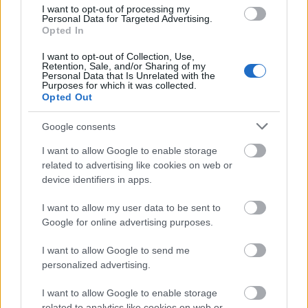
I want to opt-out of processing my
Personal Data for Targeted Advertising.
Opted In
I want to opt-out of Collection, Use,
Retention, Sale, and/or Sharing of my
Personal Data that Is Unrelated with the
Purposes for which it was collected.
Opted Out
Google consents
I want to allow Google to enable storage
related to advertising like cookies on web or
Nettó, bruttó – miért?
device identifiers in apps.
•
A tervezés során hol nettó (áfát nem tartalmazó),
I want to allow my user data to be sent to
hol bruttó, áfát is tartalmazó összegekkel kell
Google for online advertising purposes.
számolnod. Mondom, miért: a tervezés során kétféle
szemlélet szerint kell majd számolnod. Kell egy –
I want to allow Google to send me
szakkifejezést használva- pénzforgalmi szemléletű
personalized advertising.
terv, és egy eredményterv.
I want to allow Google to enable storage
•
A pénzforgalmi szemléletű tervezés mutatja meg
related to analytics like cookies on web or