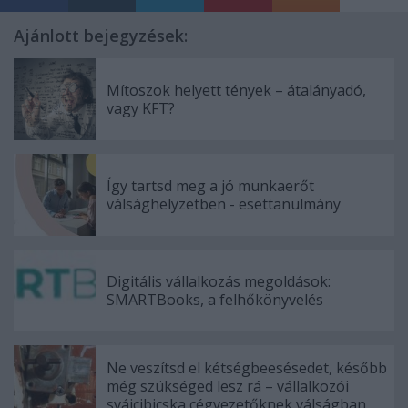
Ajánlott bejegyzések:
Mítoszok helyett tények – átalányadó,
vagy KFT?
Így tartsd meg a jó munkaerőt
válsághelyzetben - esettanulmány
Digitális vállalkozás megoldások:
SMARTBooks, a felhőkönyvelés
Ne veszítsd el kétségbeesésedet, később
még szükséged lesz rá – vállalkozói
svájcibicska cégvezetőknek válságban