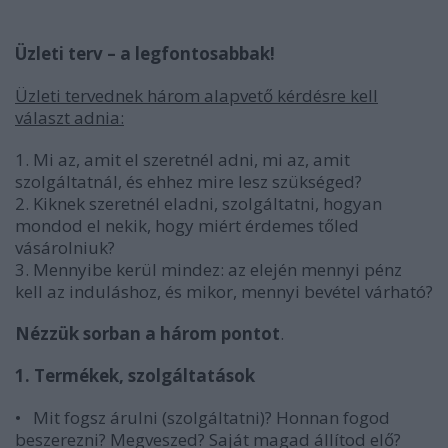
Üzleti terv – a legfontosabbak!
Üzleti tervednek három alapvető kérdésre kell
választ adnia:
1. Mi az, amit el szeretnél adni, mi az, amit
szolgáltatnál, és ehhez mire lesz szükséged?
2. Kiknek szeretnél eladni, szolgáltatni, hogyan
mondod el nekik, hogy miért érdemes tőled
vásárolniuk?
3. Mennyibe kerül mindez: az elején mennyi pénz
kell az induláshoz, és mikor, mennyi bevétel várható?
Nézzük sorban a három pontot
.
1. Termékek, szolgáltatások
• Mit fogsz árulni (szolgáltatni)? Honnan fogod
beszerezni? Megveszed? Saját magad állítod elő?