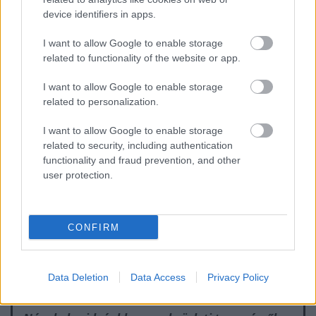
valós kiadásaidat, bevételeidet, azt, hogy adott
device identifiers in apps.
pillanatban ténylegesen mennyi pénzed van. Ez azért
lesz lényeges, mert ebből fogod látni, hogy a
I want to allow Google to enable storage
rendelkezésedre álló pénz elég-e arra az időszakra,
related to functionality of the website or app.
amíg vállalkozásod elkezd bevételt hozni.
I want to allow Google to enable storage
related to personalization.
Először szedj össze minden kiadást, ami az
indulással kapcsolatos. Azokat a számokat vedd,
I want to allow Google to enable storage
amit ténylegesen kifizettél (bruttó összegek).
related to security, including authentication
functionality and fraud prevention, and other
Ezután próbáld megbecsülni havi kiadásaidat.
user protection.
Szintén a ténylegesen kifizetett (kifizetendő) dolgokat
szedd össze. Az áfával egyelőre ne foglalkozz.
Kiadásaid után várható bevételeidet kell
megbecsülnöd. Mindkettőt célszerű legalább az első
CONFIRM
évben havi bontásban felvezetni.
Data Deletion
Data Access
Privacy Policy