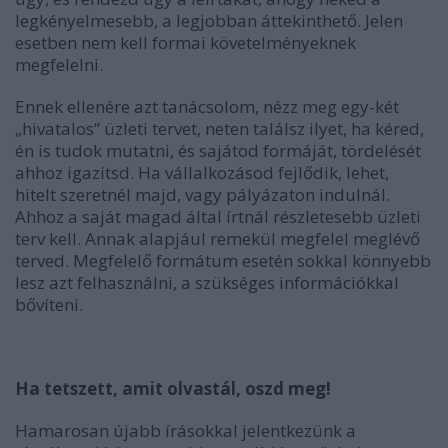
legkényelmesebb, a legjobban áttekinthető. Jelen
esetben nem kell formai követelményeknek
megfelelni.
Ennek ellenére azt tanácsolom, nézz meg egy-két
„hivatalos” üzleti tervet, neten találsz ilyet, ha kéred,
én is tudok mutatni, és sajátod formáját, tördelését
ahhoz igazítsd. Ha vállalkozásod fejlődik, lehet,
hitelt szeretnél majd, vagy pályázaton indulnál.
Ahhoz a saját magad által írtnál részletesebb üzleti
terv kell. Annak alapjául remekül megfelel meglévő
terved. Megfelelő formátum esetén sokkal könnyebb
lesz azt felhasználni, a szükséges információkkal
bővíteni.
Ha tetszett, amit olvastál, oszd meg!
Hamarosan újabb írásokkal jelentkezünk a