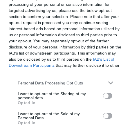
processing of your personal or sensitive information for
Első a
beruházás
: minden olyan kiadás, ami
targeted advertising by us, please use the below opt-out
vállalkozásod elindításához kell. Ide jön többek
section to confirm your selection. Please note that after your
között a cégalapítás költsége, honlapod elkészítése,
opt-out request is processed you may continue seeing
induláshoz szükséges árukészlet, számítógép,
interest-based ads based on personal information utilized by
irodabérlet, stb.
us or personal information disclosed to third parties prior to
your opt-out. You may separately opt-out of the further
Második körben az
állandó havi kiadásaidat
disclosure of your personal information by third parties on the
szedd össze
: fizetések, azok közterhei, bérleti díj,
IAB’s list of downstream participants. This information may
rezsi, könyvelés, reklám, ügyvéd, árukészlet,
also be disclosed by us to third parties on the
IAB’s List of
alapanyag költsége, stb.
Downstream Participants
that may further disclose it to other
third parties.
Harmadik: megszerzett bevételed és költségeid
Please note that this website/app uses one or more Google
különbözete után adót kell fizetned. Ennek mértékét
Personal Data Processing Opt Outs
services and may gather and store information including but
nyereséged (veszteséged), illetve árbevételed fogja
not limited to your visit or usage behaviour. You may click to
I want to opt-out of the Sharing of my
meghatározni. Nyereséged után (ha van)
personal data.
grant or deny consent to Google and its third-party tags to
nyereségadót, míg árbevételed, ill. annak egy része
Opted In
use your data for below specified purposes in below Google
után iparűzési adót kell fizetned.
consent section.
I want to opt-out of the Sale of my
Personal Data.
Opted In