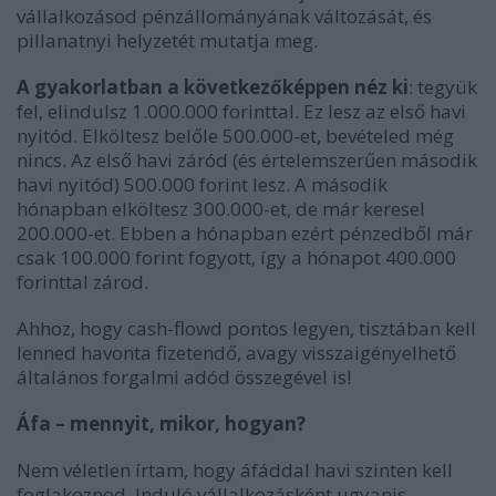
vállalkozásod pénzállományának változását, és
pillanatnyi helyzetét mutatja meg.
A gyakorlatban a következőképpen néz ki
: tegyük
fel, elindulsz 1.000.000 forinttal. Ez lesz az első havi
nyitód. Elköltesz belőle 500.000-et, bevételed még
nincs. Az első havi záród (és értelemszerűen második
havi nyitód) 500.000 forint lesz. A második
hónapban elköltesz 300.000-et, de már keresel
200.000-et. Ebben a hónapban ezért pénzedből már
csak 100.000 forint fogyott, így a hónapot 400.000
forinttal zárod.
Ahhoz, hogy cash-flowd pontos legyen, tisztában kell
lenned havonta fizetendő, avagy visszaigényelhető
általános forgalmi adód összegével is!
Áfa – mennyit, mikor, hogyan?
Nem véletlen írtam, hogy áfáddal havi szinten kell
foglakoznod. Induló vállalkozásként ugyanis