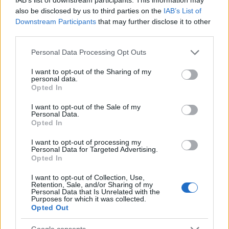
alkalmazottként igen, azt, ha valamit nem tudunk,
also be disclosed by us to third parties on the
IAB’s List of
majd más megmondja, esetleg megcsinálja
Downstream Participants
that may further disclose it to other
helyettünk. Vállalkozóként mindenért, amit
third parties.
csinálunk, a felelősség minket terhel. Ezért hiába
Please note that this website/app uses one or more Google
mondjuk, hogy nem tudtuk ezt, vagy azt, egy rossz
Personal Data Processing Opt Outs
services and may gather and store information including but
döntés következményeit nekünk kell viselni, amit
not limited to your visit or usage behaviour. You may click to
I want to opt-out of the Sharing of my
jobb esetben csak pénztárcánk bán, rosszabb
personal data.
grant or deny consent to Google and its third-party tags to
esetben teljes vagyonunk. Sajnos senkit nem fog
Opted In
use your data for below specified purposes in below Google
érdekelni, hogy a rossz döntést bár jóhiszeműen, de
consent section.
I want to opt-out of the Sale of my
valamilyen fontos információ tudásának hiányában
Personal Data.
hoztuk.
Opted In
Mik azok a témák, milyen jellegű ismeretek,
I want to opt-out of processing my
Personal Data for Targeted Advertising.
amikkel valakinek tisztában kéne lennie, ha
Opted In
vállalkozik
?
I want to opt-out of Collection, Use,
A teljesség igénye nélkül, íme néhány
:
Retention, Sale, and/or Sharing of my
Personal Data that Is Unrelated with the
piackutatás, üzleti tervezés alapjai, pénzügyi
Purposes for which it was collected.
alapismeretek, adózással kapcsolatos
Opted Out
alapismeretek. Vállalkozások működését érintő