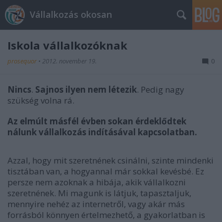
Vállalkozás okosan
Iskola vállalkozóknak
prosequor
•
2012. november 19.
0
Nincs
.
Sajnos ilyen nem létezik
. Pedig nagy
szükség volna rá.
Az elmúlt másfél évben sokan érdeklődtek
nálunk vállalkozás indításával kapcsolatban.
Azzal, hogy mit szeretnének csinálni, szinte mindenki
tisztában van, a hogyannal már sokkal kevésbé. Ez
persze nem azoknak a hibája, akik vállalkozni
szeretnének. Mi magunk is látjuk, tapasztaljuk,
mennyire nehéz az internetről, vagy akár más
forrásból könnyen értelmezhető, a gyakorlatban is