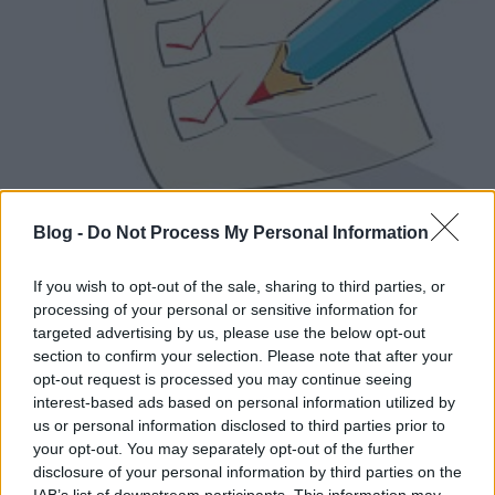
Blog -
Do Not Process My Personal Information
Sokan kérdezik, én vállalkozni szeretnék, a
munkámat végezni, eladni az árumat, a
If you wish to opt-out of the sale, sharing to third parties, or
szolgáltatásomat, miért kell nekem tudni,
processing of your personal or sensitive information for
hogyan kell helyesen kitölteni egy számlát, hol
targeted advertising by us, please use the below opt-out
tudok leellenőrizni egy céget, aki halasztott
section to confirm your selection. Please note that after your
fizetéssel szeretne tőlem árut venni, hogyan,
opt-out request is processed you may continue seeing
milyen tartalommal kössek meg egy vállalkozói
interest-based ads based on personal information utilized by
szerződést
?
us or personal information disclosed to third parties prior to
your opt-out. You may separately opt-out of the further
Azért kell tudni, mert vállalkozóként már nem
disclosure of your personal information by third parties on the
engedhetjük meg magunknak azt a luxust, amit
IAB’s list of downstream participants. This information may