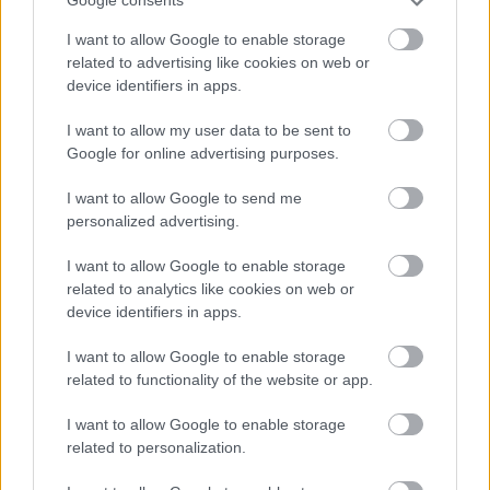
törvények: gazdasági társaságokról szóló törvények,
Google consents
adózás rendjéről szóló törvény, számviteli törvény,
I want to allow Google to enable storage
polgári törvénykönyv, munka törvénykönyvének
related to advertising like cookies on web or
alapvető ismerete.
device identifiers in apps.
Honlapunkon
, és itt, blogunkon is sok, vállalkozás
I want to allow my user data to be sent to
indításához és működtetéséhez nélkülözhetetlen
Google for online advertising purposes.
információt már közreadtunk. Mivel ezek még
mindig aktuálisak, és fontosságukból sem
I want to allow Google to send me
veszítettek, ezért a jövőben ezeket itt tematikusan,
personalized advertising.
vonatkozó hivatkozásokkal, egyfajta tananyag-
szerűen összefoglaljuk, felidézzük, mindenkit
I want to allow Google to enable storage
hozzásegítve ahhoz, hogy a keresett információkhoz
related to analytics like cookies on web or
könnyen, gyorsan, érthető módon leírva
device identifiers in apps.
hozzájuthasson.
I want to allow Google to enable storage
related to functionality of the website or app.
I want to allow Google to enable storage
related to personalization.