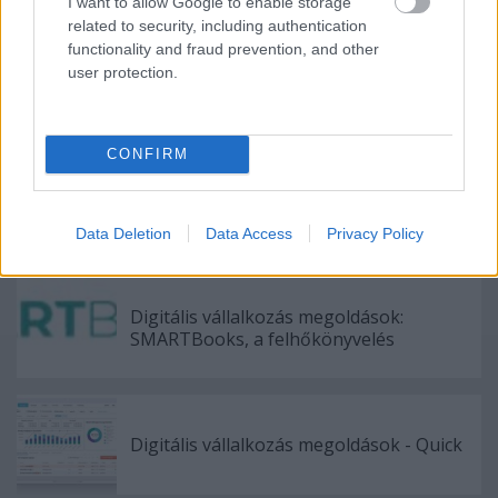
I want to allow Google to enable storage
Címkék:
biznisz
pénz
iskola
vállalkozás
törvények
related to security, including authentication
functionality and fraud prevention, and other
user protection.
Ajánlott bejegyzések:
CONFIRM
Üzleti modell, üzleti stratégia és üzleti
terv – az alapok
Data Deletion
Data Access
Privacy Policy
Digitális vállalkozás megoldások:
SMARTBooks, a felhőkönyvelés
Digitális vállalkozás megoldások - Quick