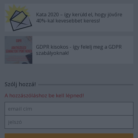
Kata 2020 – így kerüld el, hogy jövőre
40%-kal kevesebbet keress!
GDPR kisokos - így felelj meg a GDPR
szabályoknak!
Szólj hozzá!
A hozzászóláshoz be kell lépned!