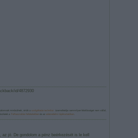
rackback/id/4872930
talomnak minősülnek, értük a
szolgáltatás technikai
üzemeltetője semmilyen felelősséget nem vállal,
Részletek a
Felhasználási feltételekben
és az
adatvédelmi tájékoztatóban
.
n, az jó. De gondolom a pénz beérkezését is le kell