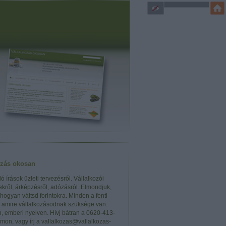
ozás okosan
ó írások üzleti tervezésről. Vállalkozói
kről, árképzésről, adózásról. Elmondjuk,
 hogyan váltsd forintokra. Minden a fenti
, amire vállalkozásodnak szüksége van.
n, emberi nyelven. Hívj bátran a 0620-413-
mon, vagy írj a vallalkozas@vallalkozas-