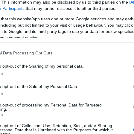
bejegy
. This information may also be disclosed by us to third parties on the
IA
 szolgáltatásnyújtása fejében megtérített vagy megtérítendő
Atom
Participants
that may further disclose it to other third parties.
en göngyölített összege
bejegy
évben ténylegesen,
 that this website/app uses one or more Google services and may gath
óan, illetve ténylegesen
including but not limited to your visit or usage behaviour. You may click 
egfelelő pénzösszeget.
 to Google and its third-party tags to use your data for below specifi
i elszámolású áfa?
ogle consent section.
gy naptári év végéig terjedő időszakra választja.
l Data Processing Opt Outs
ású áfa?
o opt-out of the Sharing of my personal data.
óalany a pénzforgalmi elszámolást a tárgy naptári évet követő
In
gosító értékhatár meghaladásának napját követő nappal
y a tárgy naptári évet követő naptári év első napján nem minősül
o opt-out of the Sale of my Personal Data.
In
appal, ha az adóalany csőd-, felszámolási, végelszámolási vagy
to opt-out of processing my Personal Data for Targeted
sét megelőző nappal.
ing.
In
énzforgalmi elszámolás, az adóalany a pénzforgalmi elszámolást
kesítése, szolgáltatásnyújtása esetében sem, amelynek
o opt-out of Collection, Use, Retention, Sale, and/or Sharing
elszámolás választására jogosító felső értékhatárt továbbá a
ersonal Data that Is Unrelated with the Purposes for which it
val a
megszűnés évét követő második naptári év végéig nem
lected.