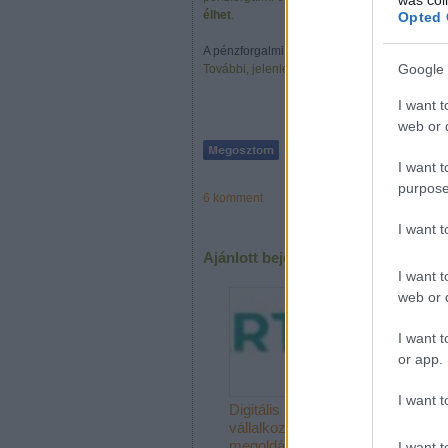
élhet
.
Opted 
A pénzforgalmi szemléletű áfa törvényi szab
Google 
További, jelenlegi adózással kapcsolatos infor
I want t
web or d
I want t
purpose
6
komment
I want 
Ajánlott bejegyzések:
I want t
web or d
I want t
or app.
I want t
Digitális
Digitális
vállalkozás
vállalkozás
megoldások:
megoldások 
I want t