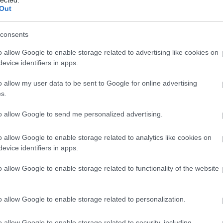
Out
ályozása
ezen a linken található
.
consents
mációkat itt talál
honlapunkon
.
o allow Google to enable storage related to advertising like cookies on
evice identifiers in apps.
Tetszik
0
o allow my user data to be sent to Google for online advertising
s.
to allow Google to send me personalized advertising.
o allow Google to enable storage related to analytics like cookies on
evice identifiers in apps.
o allow Google to enable storage related to functionality of the website
o allow Google to enable storage related to personalization.
Egyéni
Kata 2020 – így
vállalkozás
kerüld el, hogy
-
indítása, KATA
jövőre 40%-kal
o allow Google to enable storage related to security, including