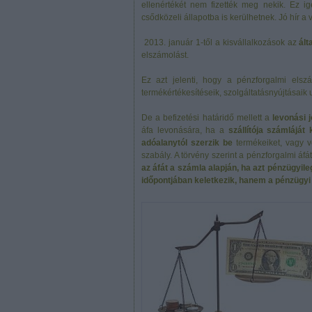
ellenértékét nem fizették meg nekik. Ez ig
csődközeli állapotba is kerülhetnek. Jó hír a
2013. január 1-től a kisvállalkozások az
ált
elszámolást.
Ez azt jelenti, hogy a pénzforgalmi els
termékértékesítéseik, szolgáltatásnyújtásaik 
De a befizetési határidő mellett a
levonási 
áfa levonására, ha a
szállítója számláját k
adóalanytól szerzik be
termékeiket, vagy v
szabály. A törvény szerint a pénzforgalmi áfá
az áfát a számla alapján, ha azt pénzügyile
időpontjában keletkezik, hanem a pénzügy