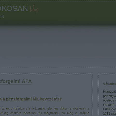
ni!
zforgalmi ÁFA
Vállalk
Hiánypótl
pénzügye
tja a pénzforgalmi áfa bevezetése
ötletedet
témákról
 törvény hatálya alá tartoznak, jelenleg akkor is kötelesek a
Érthetőe
óhatóság részére bevallani és megfizetni, ha még a számla
1281 szá