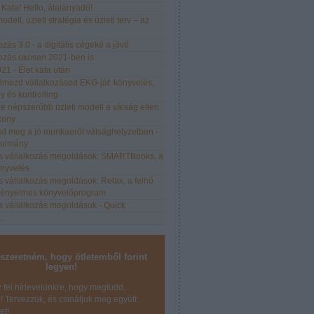
, Kata! Hello, átalányadó!
odell, üzleti stratégia és üzleti terv – az
ozás 3.0 - a digitális cégeké a jövő
kozás okosan 2021-ben is
21 - Élet kata után
elmezd vállalkozásod EKG-ját: könyvelés,
 és kontrolling
e népszerűbb üzleti modell a válság ellen
kony
tsd meg a jó munkaerőt válsághelyzetben -
nulmány
lis vállalkozás megoldások: SMARTBooks, a
önyvelés
is vállalkozás megoldások: Relax, a felhő
kényelmes könyvelőprogram
is vállalkozás megoldások - Quick
...
 szeretném, hogy ötletemből forint
legyen!
z fel hírlevelünkre, hogy megtudd,
 Tervezzük, és csináljuk meg együtt
et!