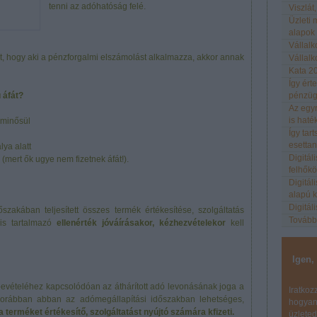
tenni az adóhatóság felé.
Viszlát
Üzleti m
alapok
Vállalk
t, hogy aki a pénzforgalmi elszámolást alkalmazza, akkor annak
Vállal
Kata 20
Így ért
 áfát?
pénzügy
Az egyr
is haté
 minősül
Így tar
esetta
lya alatt
Digitá
mert ők ugye nem fizetnek áfát!).
felhők
Digitál
alapú 
Digitál
szakában teljesített összes termék értékesítése, szolgáltatás
Tovább
is tartalmazó
ellenérték jóváírásakor, kézhezvételekor
kell
Igen,
bevételéhez kapcsolódóan az áthárított adó levonásának joga a
Iratkoz
korábban abban az adómegállapítási időszakban lehetséges,
hogyan!
a terméket értékesítő, szolgáltatást nyújtó számára kfizeti.
üzleted