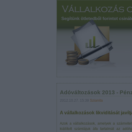
Segítünk ötletedből forintot csinál
Adóváltozások 2013 - Pén
2012.10.27. 15:38
Szianita
A vállalkozások likviditását javí
Azok a vállalkozások, amelyek a számviteli
kiállított számlájuk áfa tartalmát az ad