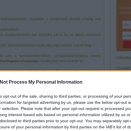
Vállalk
szórak
 kézhezvételekor, legalább a megfizetett részlet erejéig kell
gyakorolható;
ek, megfizetésének kell tekinteni azt is, ha az abból származó
és, tartozásátvállalás miatt vagy más módon szűnik meg.
rra a termékértékesítésre, szolgáltatásnyújtásra, amely
Vállalk
énzforgalmi elszámolás
hivatkozást nem tüntette fel.
Címkék
nynak, ha
a teljesítés és a fizetendő adó megállapítása között
2012
(
5
)
eként
(
4
)
árazá
Not Process My Personal Information
digitalizá
járulék
(
 jogosult,
(
16
)
pály
terv
(
12
)
örlési eljárás alá kerül,
to opt-out of the sale, sharing to third parties, or processing of your per
támogat
üzlet
(
28
formation for targeted advertising by us, please use the below opt-out s
üzleti te
vállalkoz
r selection. Please note that after your opt-out request is processed y
levonásának jogát a jogállás-változást megelőző napon vagy a
vállalkoz
ron kívül benyújtandó adóbevallásban kell megállapítani.
eing interest-based ads based on personal information utilized by us or
Feedek
disclosed to third parties prior to your opt-out. You may separately opt-
óságának feltétele:
losure of your personal information by third parties on the IAB’s list of
RSS 2.