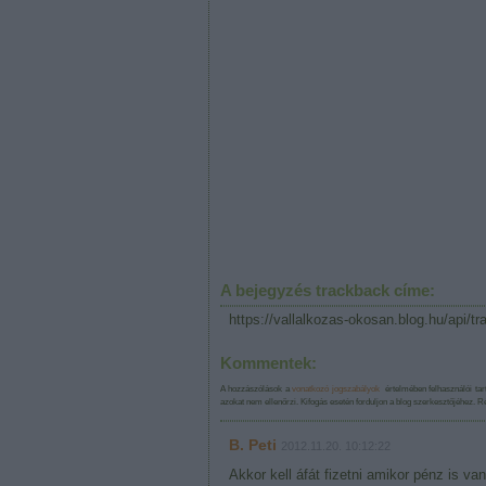
A bejegyzés trackback címe:
https://vallalkozas-okosan.blog.hu/api/t
Kommentek:
A hozzászólások a
vonatkozó jogszabályok
értelmében felhasználói tar
azokat nem ellenőrzi. Kifogás esetén forduljon a blog szerkesztőjéhez. 
B. Peti
2012.11.20. 10:12:22
Akkor kell áfát fizetni amikor pénz is va