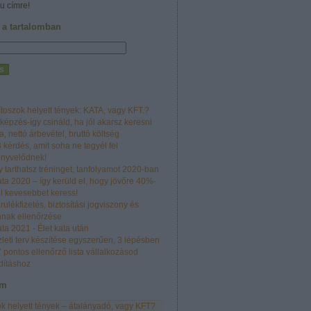
u címre!
 a tartalomban
toszok helyett tények: KATA, vagy KFT.?
képzés-így csináld, ha jól akarsz keresni
a, nettó árbevétel, bruttó költség
 kérdés, amit soha ne tegyél fel
önyvelődnek!
y tarthatsz tréninget, tanfolyamot 2020-ban
ta 2020 – így kerüld el, hogy jövőre 40%-
l kevesebbet keress!
rulékfizetés, biztosítási jogviszony és
nak ellenőrzése
ta 2021 - Élet kata után
leti terv készítése egyszerűen, 3 lépésben
 pontos ellenőrző lista vállalkozásod
dításhoz
um
k helyett tények – átalányadó, vagy KFT?