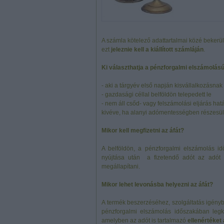
A számla kötelező adattartalmai közé bekerül
ezt
jeleznie kell a kiállított számláján
.
Ki választhatja a pénzforgalmi elszámolású
- aki a tárgyév első napján kisvállalkozásnak
- gazdasági céllal belföldön telepedett le
- nem áll csőd- vagy felszámolási eljárás hatá
kivéve, ha alanyi adómentességben részesül (
Mikor kell megfizetni az áfát?
A belföldön, a pénzforgalmi elszámolás idő
nyújtása után a fizetendő adót az adót 
megállapítani.
Mikor lehet levonásba helyezni az áfát?
A termék beszerzéséhez, szolgáltatás igény
pénzforgalmi elszámolás időszakában leg
amelyben az adót is tartalmazó
ellenértéket 