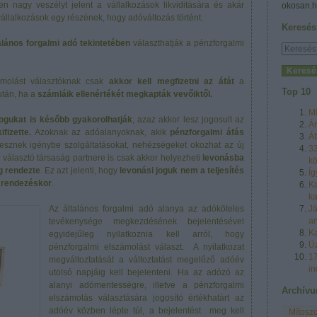
en nagy veszélyt jelent a vállalkozások likviditására és akár
okosan.h
 vállalkozások egy részének, hogy adóváltozás történt.
Keresés
alános forgalmi adó tekintetében
választhatják a pénzforgalmi
zámolást választóknak csak
akkor kell megfizetni az áfát
a
Top 10
után, ha a
számláik ellenértékét megkapták vevőiktől.
Mí
jogukat is később gyakorolhatják
, azaz akkor lesz jogosult az
Ár
ifizette.
Azoknak az adóalanyoknak, akik
pénzforgalmi áfás
Áf
esznek igénybe szolgáltatásokat, nehézségeket okozhat az új
33
t választó társaság partnere is csak akkor helyezheti
levonásba
k
g rendezte
. Ez azt jelenti, hogy
levonási joguk nem a teljesítés
Íg
i rendezéskor
.
Ka
ka
Az általános forgalmi adó alanya az adóköteles
Já
an
tevékenysége megkezdésének bejelentésével
Ka
egyidejűleg nyilatkoznia kell arról, hogy
Üz
pénzforgalmi elszámolást választ. A nyilatkozat
17
megváltoztatását a változtatást megelőző adóév
in
utolsó napjáig kell bejelenteni. Ha az adózó az
alanyi adómentességre, illetve a pénzforgalmi
Archív
elszámolás választására jogosító értékhatárt az
adóév közben lépte túl, a bejelentést meg kell
Mítoszo