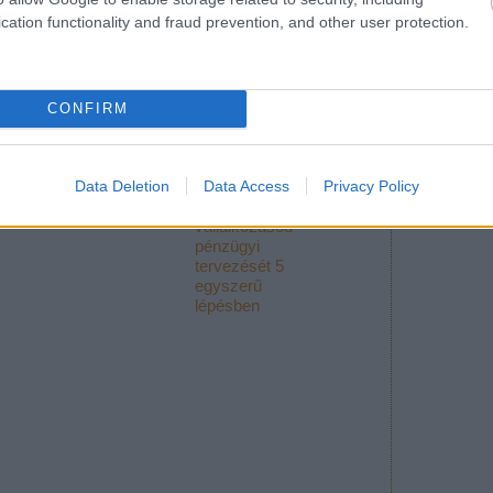
alá
kevesebbet
cation functionality and fraud prevention, and other user protection.
bejelentkezés
keress!
2020
CONFIRM
Data Deletion
Data Access
Privacy Policy
Így csináld
induló
vállalkozásod
pénzügyi
tervezését 5
egyszerű
lépésben