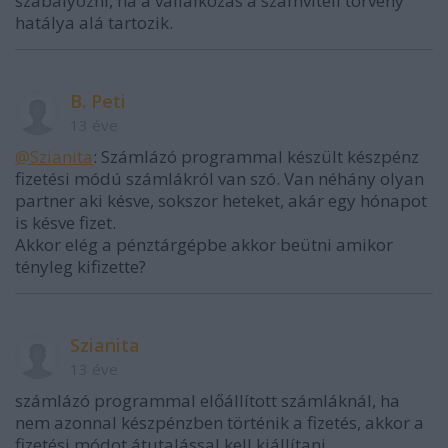
szabályozni, ha a vállalkozás a számviteli törvény
hatálya alá tartozik.
B. Peti
13 éve
@Szianita
: Számlázó programmal készült készpénz
fizetési módú számlákról van szó. Van néhány olyan
partner aki késve, sokszor heteket, akár egy hónapot
is késve fizet.
Akkor elég a pénztárgépbe akkor beütni amikor
tényleg kifizette?
Szianita
13 éve
számlázó programmal előállított számláknál, ha
nem azonnal készpénzben történik a fizetés, akkor a
fizetési módot átutalással kell kiállítani