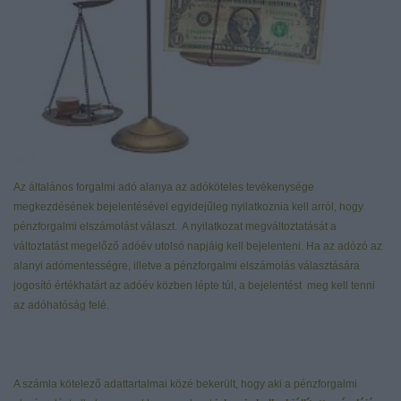
Az általános forgalmi adó alanya az adóköteles tevékenysége
megkezdésének bejelentésével egyidejűleg nyilatkoznia kell arról, hogy
pénzforgalmi elszámolást választ. A nyilatkozat megváltoztatását a
változtatást megelőző adóév utolsó napjáig kell bejelenteni. Ha az adózó az
alanyi adómentességre, illetve a pénzforgalmi elszámolás választására
jogosító értékhatárt az adóév közben lépte túl, a bejelentést meg kell tenni
az adóhatóság felé.
A számla kötelező adattartalmai közé bekerült, hogy aki a pénzforgalmi