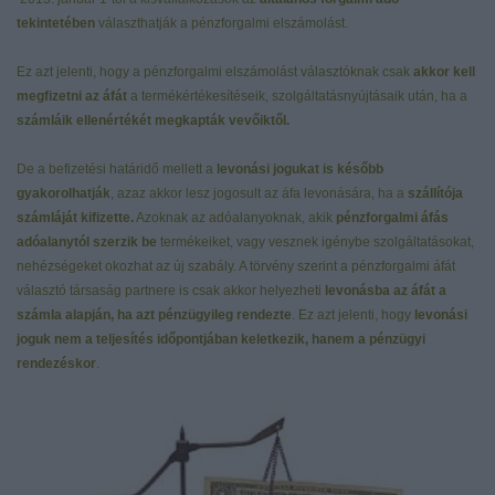
tekintetében
választhatják a pénzforgalmi elszámolást.
Ez azt jelenti, hogy a pénzforgalmi elszámolást választóknak csak
akkor kell
megfizetni az áfát
a termékértékesítéseik, szolgáltatásnyújtásaik után, ha a
számláik ellenértékét megkapták vevőiktől.
De a befizetési határidő mellett a
levonási jogukat is később
gyakorolhatják
, azaz akkor lesz jogosult az áfa levonására, ha a
szállítója
számláját kifizette.
Azoknak az adóalanyoknak, akik
pénzforgalmi áfás
adóalanytól szerzik be
termékeiket, vagy vesznek igénybe szolgáltatásokat,
nehézségeket okozhat az új szabály. A törvény szerint a pénzforgalmi áfát
választó társaság partnere is csak akkor helyezheti
levonásba az áfát a
számla alapján, ha azt pénzügyileg rendezte
. Ez azt jelenti, hogy
levonási
joguk nem a teljesítés időpontjában keletkezik, hanem a pénzügyi
rendezéskor
.