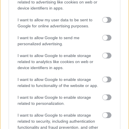
related to advertising like cookies on web or
device identifiers in apps.
A pénzforgalmi szemléletű áfa törvényi szabályozása
ezen a linken található
.
További, jelenlegi adózással kapcsolatos információkat itt talál
honlapunkon
.
I want to allow my user data to be sent to
Google for online advertising purposes.
I want to allow Google to send me
personalized advertising.
I want to allow Google to enable storage
related to analytics like cookies on web or
device identifiers in apps.
Ajánlott bejegyzések:
I want to allow Google to enable storage
related to functionality of the website or app.
Vállalkozás 3.0 - a digitális cégeké a jövő
I want to allow Google to enable storage
related to personalization.
I want to allow Google to enable storage
Így értelmezd vállalkozásod EKG-ját:
related to security, including authentication
könyvelés, pénzügy és kontrolling
functionality and fraud prevention, and other