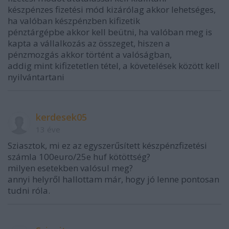
készpénzes fizetési mód kizárólag akkor lehetséges,
ha valóban készpénzben kifizetik
pénztárgépbe akkor kell beütni, ha valóban meg is
kapta a vállalkozás az összeget, hiszen a
pénzmozgás akkor történt a valóságban,
addig mint kifizetetlen tétel, a követelések között kell
nyilvántartani
kerdesek05
13 éve
Sziasztok, mi ez az egyszerűsített készpénzfizetési
számla 100euro/25e huf kötöttség?
milyen esetekben valósul meg?
annyi helyről hallottam már, hogy jó lenne pontosan
tudni róla.