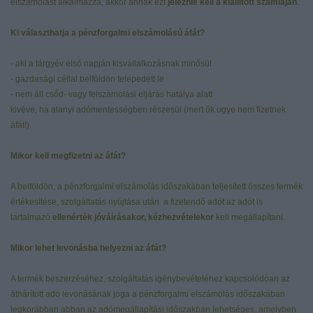
elszámolást alkalmazza, akkor annak ezt
jeleznie kell a kiállított számláján
.
Ki választhatja a pénzforgalmi elszámolású áfát?
- aki a tárgyév első napján kisvállalkozásnak minősül
- gazdasági céllal belföldön telepedett le
- nem áll csőd- vagy felszámolási eljárás hatálya alatt
kivéve, ha alanyi adómentességben részesül (mert ők ugye nem fizetnek
áfát!).
Mikor kell megfizetni az áfát?
A belföldön, a pénzforgalmi elszámolás időszakában teljesített összes termék
értékesítése, szolgáltatás nyújtása után a fizetendő adót az adót is
tartalmazó
ellenérték jóváírásakor, kézhezvételekor
kell megállapítani.
Mikor lehet levonásba helyezni az áfát?
A termék beszerzéséhez, szolgáltatás igénybevételéhez kapcsolódóan az
áthárított adó levonásának joga a pénzforgalmi elszámolás időszakában
legkorábban abban az adómegállapítási időszakban lehetséges, amelyben