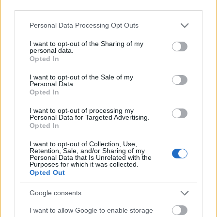
Az adóalany a pénzforgalmi elszámolást a tárgy naptári év végéig terjedő
third parties.
időszakra választja.
Please note that this website/app uses one or more Google
Personal Data Processing Opt Outs
Mikor szűnik meg a pénzforgalmi elszámolású áfa?
services and may gather and store information including but
not limited to your visit or usage behaviour. You may click to
I want to opt-out of the Sharing of my
personal data.
grant or deny consent to Google and its third-party tags to
- ha a naptári év utolsó napjával, ha az adóalany a pénzforgalmi elszámolást
Opted In
use your data for below specified purposes in below Google
a tárgy naptári évet követő naptári évre nem kívánja alkalmazni;
consent section.
- a pénzforgalmi elszámolás választására jogosító értékhatár
I want to opt-out of the Sale of my
Personal Data.
meghaladásának napját követő nappal
Opted In
- a naptári év utolsó napjával, ha az adóalany a tárgy naptári évet követő
naptári év első napján nem minősül kisvállalkozásnak;
I want to opt-out of processing my
Personal Data for Targeted Advertising.
- az eljárás jogerős elrendelését megelőző nappal, ha az adóalany csőd-,
Opted In
felszámolási, végelszámolási vagy kényszertörlési eljárás hatálya alá kerül;
- az adóalany tevékenységének szüneteltetését megelőző nappal.
I want to opt-out of Collection, Use,
Retention, Sale, and/or Sharing of my
Personal Data that Is Unrelated with the
Ha értékhatár túllépés miatt szűnik meg a pénzforgalmi elszámolás, az
Purposes for which it was collected.
adóalany a pénzforgalmi elszámolást nem alkalmazhatja az olyan
Opted Out
termékértékesítése, szolgáltatásnyújtása esetében sem, amelynek
Google consents
ellenértékével
meghaladja
a pénzforgalmi elszámolás választására jogosító
felső értékhatárt továbbá a pénzforgalmi elszámolás választásának jogával a
I want to allow Google to enable storage
megszűnés évét követő második naptári év végéig nem élhet
.