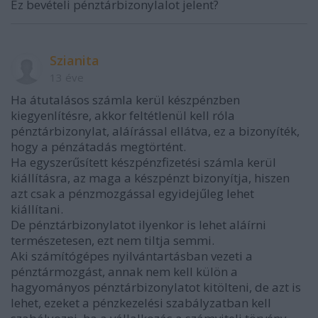
Ez bevételi pénztárbizonylalot jelent?
Szianita
13 éve
Ha átutalásos számla kerül készpénzben
kiegyenlítésre, akkor feltétlenül kell róla
pénztárbizonylat, aláírással ellátva, ez a bizonyíték,
hogy a pénzátadás megtörtént.
Ha egyszerűsített készpénzfizetési számla kerül
kiállításra, az maga a készpénzt bizonyítja, hiszen
azt csak a pénzmozgással egyidejűleg lehet
kiállítani.
De pénztárbizonylatot ilyenkor is lehet aláírni
természetesen, ezt nem tiltja semmi.
Aki számítógépes nyilvántartásban vezeti a
pénztármozgást, annak nem kell külön a
hagyományos pénztárbizonylatot kitölteni, de azt is
lehet, ezeket a pénzkezelési szabályzatban kell