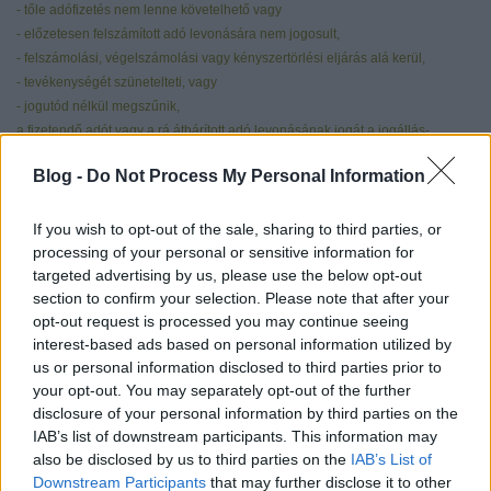
- tőle adófizetés nem lenne követelhető vagy
- előzetesen felszámított adó levonására nem jogosult,
- felszámolási, végelszámolási vagy kényszertörlési eljárás alá kerül,
- tevékenységét szünetelteti, vagy
- jogutód nélkül megszűnik,
a fizetendő adót vagy a rá áthárított adó levonásának jogát a jogállás-
változást megelőző napon vagy a tevékenységet lezáró adóbevallásban
Blog -
Do Not Process My Personal Information
vagy soron kívül benyújtandó adóbevallásban kell megállapítani.
A pénzforgalmi elszámolású áfa választhatóságának feltétele:
If you wish to opt-out of the sale, sharing to third parties, or
processing of your personal or sensitive information for
targeted advertising by us, please use the below opt-out
Ha az adóalany összes termékértékesítése, szolgáltatásnyújtása fejében
section to confirm your selection. Please note that after your
megtérített vagy megtérítendő ellenérték adó nélkül számított és éves szinten
opt-out request is processed you may continue seeing
göngyölített összege
interest-based ads based on personal information utilized by
- sem a tárgy naptári évet megelőző naptári évben ténylegesen,
us or personal information disclosed to third parties prior to
- sem a tárgy naptári évben ésszerűen várhatóan, illetve ténylegesen
your opt-out. You may separately opt-out of the further
nem haladja meg a 125 000 000 forintnak
megfelelő pénzösszeget.
disclosure of your personal information by third parties on the
IAB’s list of downstream participants. This information may
Milyen időszakra vonatkozik a pénzforgalmi elszámolású áfa?
also be disclosed by us to third parties on the
IAB’s List of
Downstream Participants
that may further disclose it to other