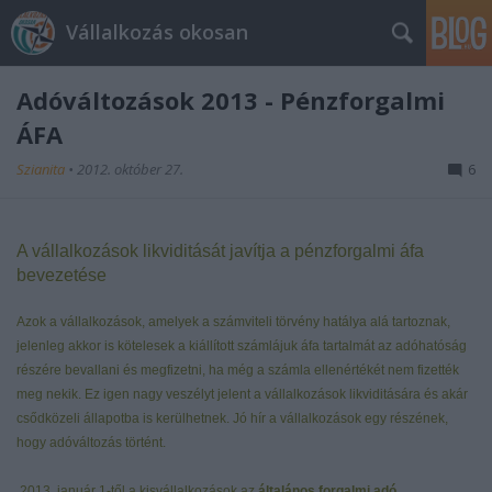
Vállalkozás okosan
Adóváltozások 2013 - Pénzforgalmi
ÁFA
Szianita
•
2012. október 27.
6
A vállalkozások likviditását javítja a pénzforgalmi áfa
bevezetése
Azok a vállalkozások, amelyek a számviteli törvény hatálya alá tartoznak,
jelenleg akkor is kötelesek a kiállított számlájuk áfa tartalmát az adóhatóság
részére bevallani és megfizetni, ha még a számla ellenértékét nem fizették
meg nekik. Ez igen nagy veszélyt jelent a vállalkozások likviditására és akár
csődközeli állapotba is kerülhetnek. Jó hír a vállalkozások egy részének,
hogy adóváltozás történt.
2013. január 1-től a kisvállalkozások az
általános forgalmi adó