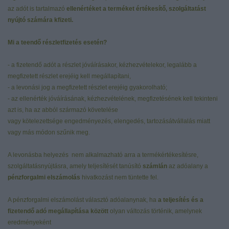
az adót is tartalmazó
ellenértéket a terméket értékesítő, szolgáltatást
nyújtó számára kfizeti.
Mi a teendő részletfizetés esetén?
- a fizetendő adót a részlet jóváírásakor, kézhezvételekor, legalább a
megfizetett részlet erejéig kell megállapítani,
- a levonási jog a megfizetett részlet erejéig gyakorolható;
- az ellenérték jóváírásának, kézhezvételének, megfizetésének kell tekinteni
azt is, ha az abból származó követelése
vagy kötelezettsége engedményezés, elengedés, tartozásátvállalás miatt
vagy más módon szűnik meg.
A levonásba helyezés nem alkalmazható arra a termékértékesítésre,
szolgáltatásnyújtásra, amely teljesítését tanúsító
számlán
az adóalany a
pénzforgalmi elszámolás
hivatkozást nem tüntette fel.
A pénzforgalmi elszámolást választó adóalanynak, ha
a teljesítés és a
fizetendő adó megállapítása között
olyan változás történik, amelynek
eredményeként