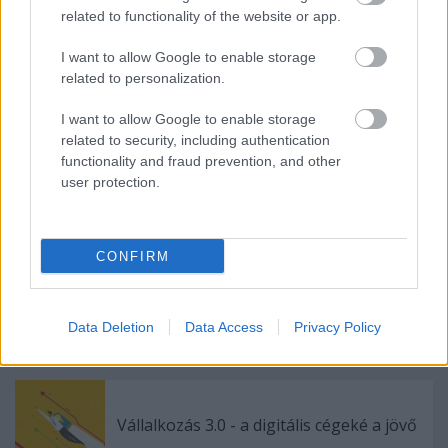
ő jogértelmezése szerint- jogosan járó elmaradt
related to functionality of the website or app.
járulék megfizetését.
I want to allow Google to enable storage
A posztban említett két törvény, a
related to personalization.
Társadalombiztosításról szóló
és a
Lakcímnyilvántartásról szóló
a törvények címére
I want to allow Google to enable storage
kattintva olvasható.
related to security, including authentication
functionality and fraud prevention, and other
user protection.
Címkék:
külföldi
munka
facebook
járulék
adó
munkaviszony
CONFIRM
Data Deletion
Data Access
Privacy Policy
Ajánlott bejegyzések:
Vállalkozás 3.0 - a digitális cégeké a jövő