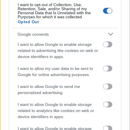
I want to opt-out of Collection, Use,
belföldi állandó lakcímük megtartása esetén
Retention, Sale, and/or Sharing of my
sem kötelezettek ESZJ fizetésére
. Ugyanígy nem
Personal Data that Is Unrelated with the
Purposes for which it was collected.
kell fizetnie annak sem, aki Szerbiában, vagy
Opted Out
Macedóniában dolgozik, de a
volt FÁK
tagállamban munkát vállaló magánszemélynek
Google consents
fizetnie kell
. Ugyanakkor a vonatkozó törvények
értelmében külföldi munkavállalással
I want to allow Google to enable storage
összefüggésben létrejött biztosítási jogviszonyunkat
related to advertising like cookies on web or
annak létrejöttét 15 napon belül be kell jelenteni az
device identifiers in apps.
OEP-nél. Megoldás lehet a TAJ-számunk
I want to allow my user data to be sent to
felfüggesztése is, ezt az adóhatóságnál
Google for online advertising purposes.
kezdeményezhetjük.
I want to allow Google to send me
Külföldi munkavégzés megkezdése előtt javasoljuk,
personalized advertising.
olvassák el az alábbi
NAV tájékoztatót
.
I want to allow Google to enable storage
Mindenképpen
ajánlott a körültekintő
related to analytics like cookies on web or
tájékozódás
, és a
szükséges bejelentések
device identifiers in apps.
megtétele
, ezek elmulasztása esetén ugyanis az
adóhatóság visszamenőleg is követelheti rajtunk -az
I want to allow Google to enable storage