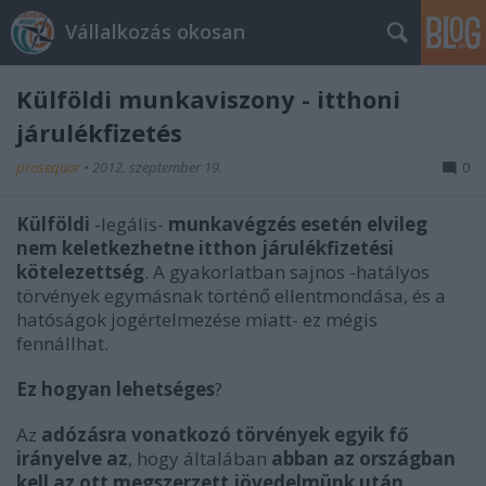
Vállalkozás okosan
Külföldi munkaviszony - itthoni
járulékfizetés
prosequor
•
2012. szeptember 19.
0
Külföldi
-legális-
munkavégzés esetén elvileg
nem keletkezhetne itthon járulékfizetési
kötelezettség
. A gyakorlatban sajnos -hatályos
törvények egymásnak történő ellentmondása, és a
hatóságok jogértelmezése miatt- ez mégis
fennállhat.
Ez hogyan lehetséges
?
Az
adózásra vonatkozó törvények egyik fő
irányelve az
, hogy általában
abban az országban
kell az ott megszerzett jövedelmünk után