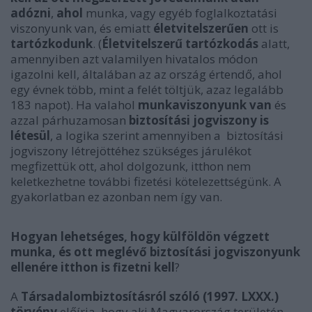
adózni
,
ahol
munka, vagy egyéb foglalkoztatási
viszonyunk van, és emiatt
életvitelszerűen
ott is
tartózkodunk
. (
Életvitelszerű tartózkodás
alatt,
amennyiben azt valamilyen hivatalos módon
igazolni kell, általában az az ország értendő, ahol
egy évnek több, mint a felét töltjük, azaz legalább
183 napot). Ha valahol
munkaviszonyunk van
és
azzal párhuzamosan
biztosítási jogviszony is
létesül
, a logika szerint amennyiben a biztosítási
jogviszony létrejöttéhez szükséges járulékot
megfizettük ott, ahol dolgozunk, itthon nem
keletkezhetne további fizetési kötelezettségünk. A
gyakorlatban ez azonban nem így van.
Hogyan lehetséges, hogy külföldön végzett
munka, és ott meglévő biztosítási jogviszonyunk
ellenére itthon is fizetni kell
?
A
Társadalombiztosításról szóló (1997. LXXX.)
törvény
előírja, hogy aki Magyarország területén