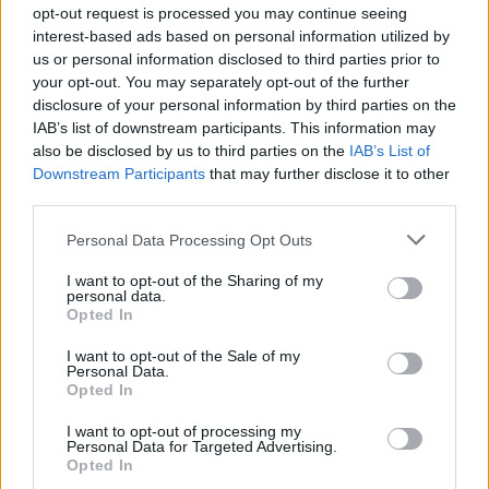
lakcímmel
, ha
itthoni lakcímünkről (tartózkodási
opt-out request is processed you may continue seeing
helyünkről) nem jelentkezünk ki,
akkor a hatóság
interest-based ads based on personal information utilized by
jogértelmezése miatt
társadalombiztosítási
us or personal information disclosed to third parties prior to
szempontból belföldinek
, e
miatt járulékfizetésre
your opt-out. You may separately opt-out of the further
kötelezettnek
disclosure of your personal information by third parties on the
számítunk, hiába nem élünk itthon
IAB’s list of downstream participants. This information may
életvitelszerűen. Az adóhatóság a fizetési
also be disclosed by us to third parties on the
IAB’s List of
kötelezettséget a tartózkodási hely lakóhelyként való
Downstream Participants
that may further disclose it to other
értelmezésére alapozza, mondván nem kötelessége
third parties.
az életvitelszerű tartózkodás helyét és körülményeit
vizsgálni…
Please note that this website/app uses one or more Google
Personal Data Processing Opt Outs
services and may gather and store information including but
Mit tehetünk, hogy külföldön történő
not limited to your visit or usage behaviour. You may click to
I want to opt-out of the Sharing of my
munkavégzésünk idejére ne kelljen ESZJ-t
personal data.
grant or deny consent to Google and its third-party tags to
Opted In
fizessünk
?
use your data for below specified purposes in below Google
consent section.
I want to opt-out of the Sale of my
Lemondhatunk a magyarországi tartózkodási
Personal Data.
helyünkről, azaz visszaadhatjuk lakcímkártyánkat.
Opted In
Ezt azonban sokan nem szeretnék megtenni. Az
OEP
I want to opt-out of processing my
tájékoztatása alapján
, akik valamely
EGT
Personal Data for Targeted Advertising.
tagállamban (EU tagállamok,
továbbá
Izland,
Opted In
Liechtenstein, Norvégia, Svájc)
vállalnak munkát,