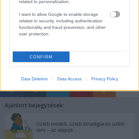
related to personalization.
belekezdeni abba, amit szeretne, onnantól
saját
képességein
,
szorgalmán
, és némi szerencsén
I want to allow Google to enable storage
múlik
, hogy vállalkozását sikerre vigye.
related to security, including authentication
functionality and fraud prevention, and other
user protection.
CONFIRM
Címkék:
biznisz
üzlet
facebook
pénz
vállalkozás
üzleti
tervezés
vállalkozás indítás
Data Deletion
Data Access
Privacy Policy
Ajánlott bejegyzések:
Üzleti modell, üzleti stratégia és üzleti
terv – az alapok