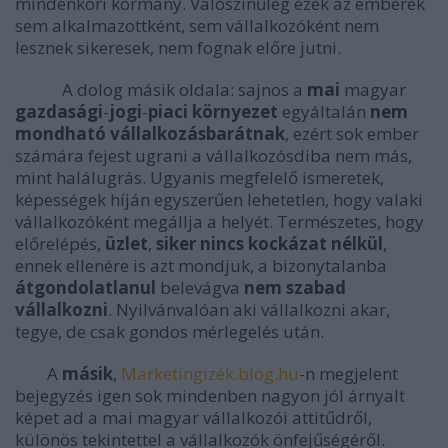
mindenkori kormány. Valószínűleg ezek az emberek
sem alkalmazottként, sem vállalkozóként nem
lesznek sikeresek, nem fognak előre jutni.
A dolog másik oldala: sajnos a
mai
magyar
gazdaság
i
-
jogi
-
piaci környezet
egyáltalán
nem
mondható vállalkozásbarátnak
, ezért sok ember
számára fejest ugrani a vállalkozósdiba nem más,
mint halálugrás. Ugyanis megfelelő ismeretek,
képességek híján egyszerűen lehetetlen, hogy valaki
vállalkozóként megállja a helyét. Természetes, hogy
előrelépés,
üzlet
,
siker nincs kockázat nélkül
,
ennek ellenére is azt mondjuk, a bizonytalanba
átgondolatlanul
belevágva
nem szabad
vállalkozni
. Nyilvánvalóan aki vállalkozni akar,
tegye, de csak gondos mérlegelés után.
A
másik
,
Marketingizék.blog.hu
-n megjelent
bejegyzés igen sok mindenben nagyon jól árnyalt
képet ad a mai magyar vállalkozói attitűdről,
különös tekintettel a vállalkozók önfejűségéről.