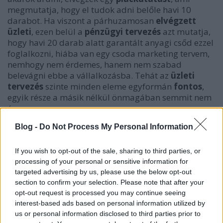
megmutatja, hogy el tudok adni belőle havi 10
darabot. Ha viszont a párhuzamosan
elvégzett
üzleti
, ezen belül a
pénzügyi tervezés
azt mutatja,
hogy havi 20 darab alatt garantált anyagi csőd ezzel
foglalkozni, hiába van egy csoda marketing tervem,
nemhogy nem érdemes, hanem nem szabad
belevágni ebbe a vállalkozásba. Tehát az
üzleti
tervezés
szinte minden eleme egyformán
fontos
,
egyik része a másik nélkül önmagában semmit nem
ér.
Blog -
Do Not Process My Personal Information
Túl vagyunk jó néhány
üzleti terv
készítésével kapcsolatos konzultáción
és
üzleti
terv megírásán
, és bizony érdekes, ugyanakkor
If you wish to opt-out of the sale, sharing to third parties, or
néha elképesztő dolgokat tapasztaltunk. Amit
processing of your personal or sensitive information for
bátran ki merünk jelenteni, az az, hogy egy
üzleti
targeted advertising by us, please use the below opt-out
section to confirm your selection. Please note that after your
terv ugyanolyan fontos
egy évi 3-4 millió forintos
opt-out request is processed you may continue seeing
bevételt remélő vállalkozásnak, mint egy nagy értékű
interest-based ads based on personal information utilized by
(akár több száz milliós) beruházást tervezőnek,
us or personal information disclosed to third parties prior to
természetesen az említett két esetben eltérő