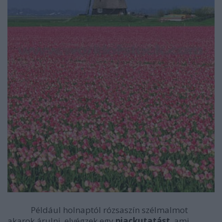
Például holnaptól rózsaszín szélmalmot
akarok árulni, elvégzek egy
piackutatást
, ami