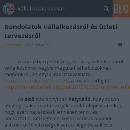
Vállalkozás okosan
Gondolatok vállalkozásról és üzleti
tervezésről
prosequor
•
2012. április 01.
2
A napokban jelent meg két írás, vállalkozásról,
vállalkozókról, vagyis magukat vállalkozóknak
mondókról. Az egyik írás itt olvasható,
http://doransky.hu/?p=2138
, a másik pedig itt:
http://marketingizek.blog.hu/2012/03/26/te_mire_val
Az
első
írás annyiban
helytálló
, hogy sokan
tényleg csak a csodát várják, az előrelépést anélkül,
hogy ezért hajlandóak lennének tenni, és
kockáztatni. Kétségtelen, sokan vannak olyanok,
akiknek öt fő ellenségük van, a négy évszak és a