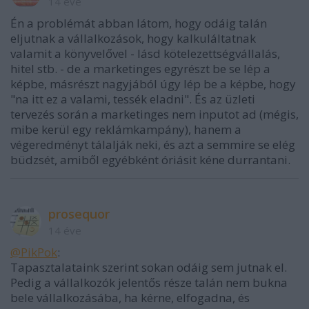
14 éve
Én a problémát abban látom, hogy odáig talán
eljutnak a vállalkozások, hogy kalkuláltatnak
valamit a könyvelővel - lásd kötelezettségvállalás,
hitel stb. - de a marketinges egyrészt be se lép a
képbe, másrészt nagyjából úgy lép be a képbe, hogy
"na itt ez a valami, tessék eladni". És az üzleti
tervezés során a marketinges nem inputot ad (mégis,
mibe kerül egy reklámkampány), hanem a
végeredményt tálalják neki, és azt a semmire se elég
büdzsét, amiből egyébként óriásit kéne durrantani.
prosequor
14 éve
@PikPok
:
Tapasztalataink szerint sokan odáig sem jutnak el.
Pedig a vállalkozók jelentős része talán nem bukna
bele vállalkozásába, ha kérne, elfogadna, és