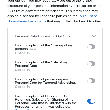
your opt-out. You may separately opt-out of the further
mélységű tervre van szükség.
disclosure of your personal information by third parties on the
IAB’s list of downstream participants. This information may
Találkoztunk olyan vállalkozással, ahol a
also be disclosed by us to third parties on the
IAB’s List of
tulajdonosok százmilliós nagyságrendű
Downstream Participants
that may further disclose it to other
kötelezettséget vállaltak,
anélkül
,
hogy
third parties.
megvizsgálták volna
, hogy
mekkora
ráfordítással jár annak a bevételnek a
Please note that this website/app uses one or more Google
Personal Data Processing Opt Outs
megszerzése
, a
mi biztosítja a cég működését
és a
services and may gather and store information including but
tulajdonosok megélhetését. Az üzleti terv elkészítése
not limited to your visit or usage behaviour. You may click to
I want to opt-out of the Sharing of my
personal data.
során bizony kiderült, ahhoz, hogy ez a cég talpon
grant or deny consent to Google and its third-party tags to
Opted In
tudjon maradni, további tőke bevonása, és a
use your data for below specified purposes in below Google
működés elég komoly átalakítása szükséges. Volt
consent section.
I want to opt-out of the Sale of my
Personal Data.
olyan ügyfelünk, aki a velünk folytatott beszélgetés
Opted In
hatására állt el attól az ötletétől, amiről üzleti tervet
kért tőlünk, mert már az
első konzultáción
I want to opt-out of processing my
kiderült
, hogy
elképzelésébe nem érdemes
Personal Data for Targeted Advertising.
Opted In
invesztálni
, mert nem lehet úgy megvalósítani, hogy
profitot termeljen, márpedig egy vállalkozás
I want to opt-out of Collection, Use,
fenntartásának ugye ez az elsődleges célja.
Retention, Sale, and/or Sharing of my
Personal Data that Is Unrelated with the
Purposes for which it was collected.
Nem nehéz kitalálni, az említett két eset közül