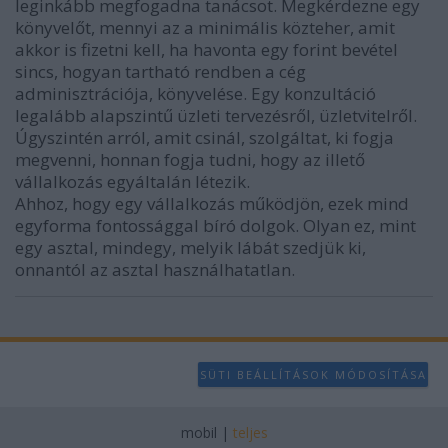
leginkább megfogadna tanácsot. Megkérdezne egy
könyvelőt, mennyi az a minimális közteher, amit
akkor is fizetni kell, ha havonta egy forint bevétel
sincs, hogyan tartható rendben a cég
adminisztrációja, könyvelése. Egy konzultáció
legalább alapszintű üzleti tervezésről, üzletvitelről.
Úgyszintén arról, amit csinál, szolgáltat, ki fogja
megvenni, honnan fogja tudni, hogy az illető
vállalkozás egyáltalán létezik.
Ahhoz, hogy egy vállalkozás működjön, ezek mind
egyforma fontossággal bíró dolgok. Olyan ez, mint
egy asztal, mindegy, melyik lábát szedjük ki,
onnantól az asztal használhatatlan.
SÜTI BEÁLLÍTÁSOK MÓDOSÍTÁSA
mobil
|
teljes