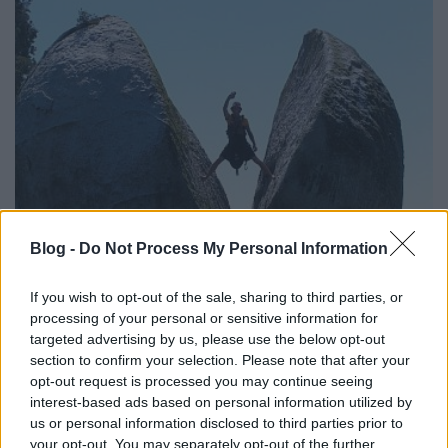
Blog -
Do Not Process My Personal Information
If you wish to opt-out of the sale, sharing to third parties, or
akar foglalkozni. Mivel rendkívül jó erőben érzi
processing of your personal or sensitive information for
magát, ezt az öklével kívánja folytatni. Így
targeted advertising by us, please use the below opt-out
jelentősebb beruházásra nincs szüksége, csak az
section to confirm your selection. Please note that after your
elvégzett munka idejét teszi esetlegesen kockára.
opt-out request is processed you may continue seeing
Igen ám, de közben kiderül, hogy az orvosa erről
interest-based ads based on personal information utilized by
lebeszélte, ezért speciális kőtörő kalapácsra van
us or personal information disclosed to third parties prior to
szüksége. Szerencsés esetben megvan rá a pénz, nem
your opt-out. You may separately opt-out of the further