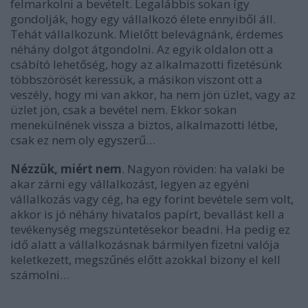
felmarkolni a bevételt. Legalábbis sokan így
gondolják, hogy egy vállalkozó élete ennyiből áll.
Tehát vállalkozunk. Mielőtt belevágnánk, érdemes
néhány dolgot átgondolni. Az egyik oldalon ott a
csábító lehetőség, hogy az alkalmazotti fizetésünk
többszörösét keressük, a másikon viszont ott a
veszély, hogy mi van akkor, ha nem jön üzlet, vagy az
üzlet jön, csak a bevétel nem. Ekkor sokan
menekülnének vissza a biztos, alkalmazotti létbe,
csak ez nem oly egyszerű…
Nézzük, miért nem
. Nagyon röviden: ha valaki be
akar zárni egy vállalkozást, legyen az egyéni
vállalkozás vagy cég, ha egy forint bevétele sem volt,
akkor is jó néhány hivatalos papírt, bevallást kell a
tevékenység megszüntetésekor beadni. Ha pedig ez
idő alatt a vállalkozásnak bármilyen fizetni valója
keletkezett, megszűnés előtt azokkal bizony el kell
számolni…